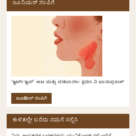
ಜೂನಿಯರ್ ಸಂಪಿಗೆ
‘ಸ್ಟಾರ್ಟ್ ಸ್ಟಾಪ್’ ಆಟ ಮತ್ತು ವಡಬಾನಲ: ಕ್ಷಮಾ ವಿ ಭಾನುಪ್ರಕಾಶ್
ಜೂನಿಯರ್ ಸಂಪಿಗೆ
ಕುಳಿತಲ್ಲೇ ಬರೆದು ನಮಗೆ ಸಲ್ಲಿಸಿ