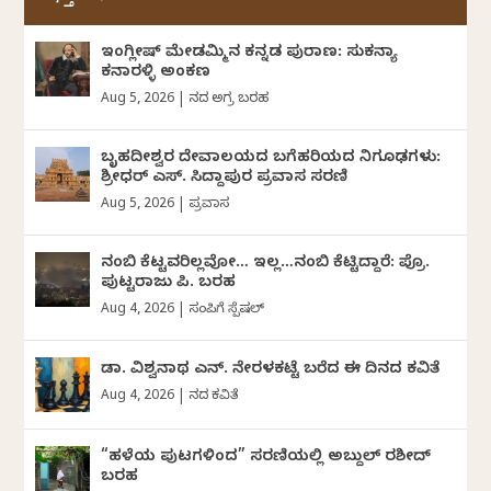
ಇಂಗ್ಲೀಷ್ ಮೇಡಮ್ಮಿನ ಕನ್ನಡ ಪುರಾಣ: ಸುಕನ್ಯಾ
ಕನಾರಳ್ಳಿ ಅಂಕಣ
Aug 5, 2026
|
ದಿನದ ಅಗ್ರ ಬರಹ
ಬೃಹದೀಶ್ವರ ದೇವಾಲಯದ ಬಗೆಹರಿಯದ ನಿಗೂಢಗಳು:
ಶ್ರೀಧರ್‌ ಎಸ್.‌ ಸಿದ್ದಾಪುರ ಪ್ರವಾಸ ಸರಣಿ
Aug 5, 2026
|
ಪ್ರವಾಸ
ನಂಬಿ ಕೆಟ್ಟವರಿಲ್ಲವೋ… ಇಲ್ಲ…ನಂಬಿ ಕೆಟ್ಟಿದ್ದಾರೆ: ಪ್ರೊ.
ಪುಟ್ಟರಾಜು ಪಿ. ಬರಹ
Aug 4, 2026
|
ಸಂಪಿಗೆ ಸ್ಪೆಷಲ್
ಡಾ. ವಿಶ್ವನಾಥ ಎನ್.‌ ನೇರಳಕಟ್ಟೆ ಬರೆದ ಈ ದಿನದ ಕವಿತೆ
Aug 4, 2026
|
ದಿನದ ಕವಿತೆ
“ಹಳೆಯ ಪುಟಗಳಿಂದ” ಸರಣಿಯಲ್ಲಿ ಅಬ್ದುಲ್‌ ರಶೀದ್‌
ಬರಹ