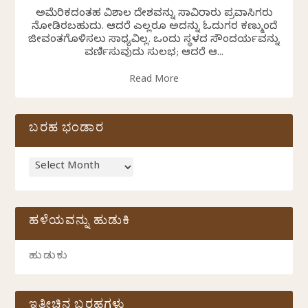
ಅಮೆರಿಕದಂತಹ ವಿಶಾಲ ದೇಶವನ್ನು ಸಾವಿರಾರು ಪ್ರವಾಸಿಗರು
ನೋಡಿರಬಹುದು. ಆದರೆ ಎಲ್ಲರೂ ಅದನ್ನು ಓದುಗರ ಕಣ್ಮುಂದೆ
ಜೀವಂತಗೊಳಿಸಲು ಸಾಧ್ಯವಿಲ್ಲ. ಒಂದು ಸ್ಥಳದ ಸೌಂದರ್ಯವನ್ನು
ವರ್ಣಿಸುವುದು ಸುಲಭ; ಆದರೆ ಆ...
Read More
ಬರಹ ಭಂಡಾರ
ಹಳೆಯವನ್ನು ಹುಡುಕಿ
ಇತ್ತೀಚಿನ ಬರಹಗಳು