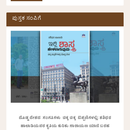
ಪುಸ್ತಕ ಸಂಪಿಗೆ
ದೊಡ್ಡ ದೇಶದ ಸಂಗತಿಗಳು ಚಿಕ್ಕ ಚಿಕ್ಕ ಟಿಪ್ಪಣಿಗಳಲ್ಲಿ: ಶಶಿಧರ
ಹಾಲಾಡಿಯವರ ಕೃತಿಯ ಕುರಿತು ನಾರಾಯಣ ಯಾಜಿ ಬರಹ