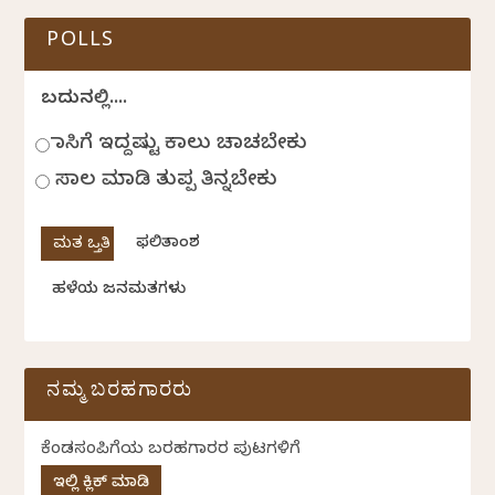
POLLS
ಬದುಕಿನಲ್ಲಿ....
ಹಾಸಿಗೆ ಇದ್ದಷ್ಟು ಕಾಲು ಚಾಚಬೇಕು
ಸಾಲ ಮಾಡಿ ತುಪ್ಪ ತಿನ್ನಬೇಕು
ಫಲಿತಾಂಶ
ಹಳೆಯ ಜನಮತಗಳು
ನಮ್ಮ ಬರಹಗಾರರು
ಕೆಂಡಸಂಪಿಗೆಯ ಬರಹಗಾರರ ಪುಟಗಳಿಗೆ
ಇಲ್ಲಿ ಕ್ಲಿಕ್ ಮಾಡಿ