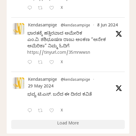
X
Kendasampige
8 Jun 2024
@kendasampige
·
ಭಾರತಕ್ಕೆ ಹತ್ತಿರವಾದ ಅಮೇರಿಕ
ಎಂ.ವಿ. ಶಶಿಭೂಷಣ ರಾಜು ಅಂಕಣ “ಅನೇಕ
ಅಮೆರಿಕಾ” ನಿಮ್ಮ ಓದಿಗೆ
https://tinyurl.com/35mrwwsn
X
Kendasampige
@kendasampige
·
29 May 2024
ಭವ್ಯ ಟಿ.ಎಸ್. ಬರೆದ ಈ ದಿನದ ಕವಿತೆ
X
Load More