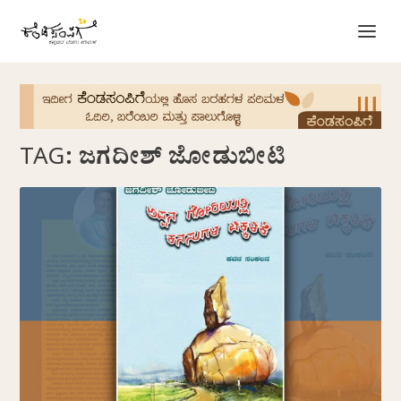
TAG:
ಜಗದೀಶ್‌ ಜೋಡುಬೀಟಿ