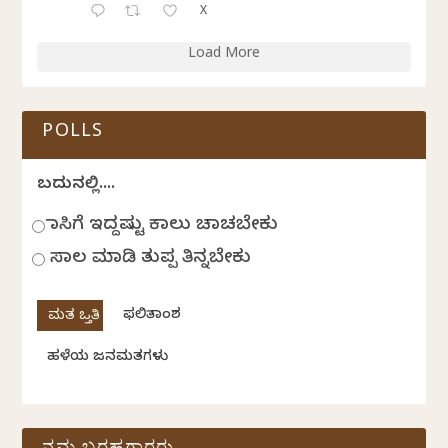
X
Load More
POLLS
ಬದುಕಿನಲ್ಲಿ....
ಹಾಸಿಗೆ ಇದ್ದಷ್ಟು ಕಾಲು ಚಾಚಬೇಕು
ಸಾಲ ಮಾಡಿ ತುಪ್ಪ ತಿನ್ನಬೇಕು
ಫಲಿತಾಂಶ
ಹಳೆಯ ಜನಮತಗಳು