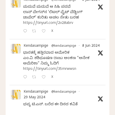
Kendasampige
8 Jun 2024
@kendasampige
·
ಮದುವೆ ಮದುವೆ ಆ ಸಿಹಿ ಪದವೆ
ಲಾಸ್‌ ವೇಗಸ್‌ನ ‘ಲಿಟಲ್ ವೈಟ್ ವೆಡ್ಡಿಂಗ್
ಚಾಪೆಲ್’ ಕುರಿತು ಅಚಲ ಸೇತು ಬರಹ
https://tinyurl.com/2v28abrv
X
Kendasampige
8 Jun 2024
@kendasampige
·
ಭಾರತಕ್ಕೆ ಹತ್ತಿರವಾದ ಅಮೇರಿಕ
ಎಂ.ವಿ. ಶಶಿಭೂಷಣ ರಾಜು ಅಂಕಣ “ಅನೇಕ
ಅಮೆರಿಕಾ” ನಿಮ್ಮ ಓದಿಗೆ
https://tinyurl.com/35mrwwsn
X
Kendasampige
@kendasampige
·
29 May 2024
ಭವ್ಯ ಟಿ.ಎಸ್. ಬರೆದ ಈ ದಿನದ ಕವಿತೆ