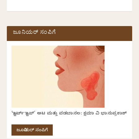
ಜೂನಿಯರ್ ಸಂಪಿಗೆ
‘ಸ್ಟಾರ್ಟ್ ಸ್ಟಾಪ್’ ಆಟ ಮತ್ತು ವಡಬಾನಲ: ಕ್ಷಮಾ ವಿ ಭಾನುಪ್ರಕಾಶ್
ಜೂನಿಯರ್ ಸಂಪಿಗೆ