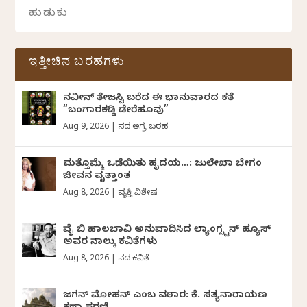
ಇತ್ತೀಚಿನ ಬರಹಗಳು
ನವೀನ್‌ ತೇಜಸ್ವಿ ಬರೆದ ಈ ಭಾನುವಾರದ ಕತೆ
“ಬಂಗಾರಕಡ್ಡಿ ಡೇರೆಹೂವು”
Aug 9, 2026
|
ದಿನದ ಅಗ್ರ ಬರಹ
ಮತ್ತೊಮ್ಮೆ ಒಡೆಯಿತು ಹೃದಯ…: ಜುಲೇಖಾ ಬೇಗಂ
ಜೀವನ ವೃತ್ತಾಂತ
Aug 8, 2026
|
ವ್ಯಕ್ತಿ ವಿಶೇಷ
ವೈ ಬಿ ಹಾಲಬಾವಿ ಅನುವಾದಿಸಿದ ಲ್ಯಾಂಗ್ಸ್ಟನ್ ಹ್ಯೂಸ್
ಅವರ ನಾಲ್ಕು ಕವಿತೆಗಳು
Aug 8, 2026
|
ದಿನದ ಕವಿತೆ
ಜಗನ್‌ ಮೋಹನ್‌ ಎಂಬ ವಠಾರ: ಕೆ. ಸತ್ಯನಾರಾಯಣ