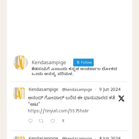
Kendasampige
Follow
ಕೆಂಡಸಂಪಿಗೆ ಎಂಬುದು ಕನ್ನಡ ಅಂತರ್ಜಾಲ ಲೋಕದ
ಒಂದು ಅನನ್ಯ ಪರಿಮಳ.
Kendasampige
9 Jun 2024
@kendasampige
·
ಆನಂದ್‌ ಗೋಪಾಲ್‌ ಬರೆದ ಈ ಭಾನುವಾರದ ಕತೆ
“ಆಟ”
https://tinyurl.com/5575hs6r
X