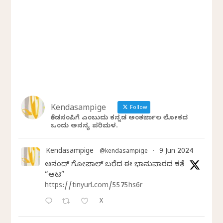
Kendasampige
Follow
ಕೆಂಡಸಂಪಿಗೆ ಎಂಬುದು ಕನ್ನಡ ಅಂತರ್ಜಾಲ ಲೋಕದ
ಒಂದು ಅನನ್ಯ ಪರಿಮಳ.
Kendasampige
9 Jun 2024
@kendasampige
·
ಆನಂದ್‌ ಗೋಪಾಲ್‌ ಬರೆದ ಈ ಭಾನುವಾರದ ಕತೆ
“ಆಟ”
https://tinyurl.com/5575hs6r
X