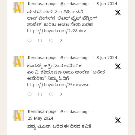
Kendasampige
8 Jun 2024
@kendasampige
·
ಮದುವೆ ಮದುವೆ ಆ ಸಿಹಿ ಪದವೆ
ಲಾಸ್‌ ವೇಗಸ್‌ನ ‘ಲಿಟಲ್ ವೈಟ್ ವೆಡ್ಡಿಂಗ್
ಚಾಪೆಲ್’ ಕುರಿತು ಅಚಲ ಸೇತು ಬರಹ
https://tinyurl.com/2v28abrv
X
Kendasampige
8 Jun 2024
@kendasampige
·
ಭಾರತಕ್ಕೆ ಹತ್ತಿರವಾದ ಅಮೇರಿಕ
ಎಂ.ವಿ. ಶಶಿಭೂಷಣ ರಾಜು ಅಂಕಣ “ಅನೇಕ
ಅಮೆರಿಕಾ” ನಿಮ್ಮ ಓದಿಗೆ
https://tinyurl.com/35mrwwsn
X
Kendasampige
@kendasampige
·
29 May 2024
ಭವ್ಯ ಟಿ.ಎಸ್. ಬರೆದ ಈ ದಿನದ ಕವಿತೆ