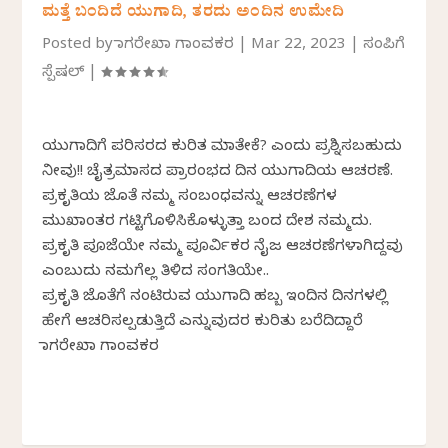
ಮತ್ತೆ ಬಂದಿದೆ ಯುಗಾದಿ, ತರದು ಅಂದಿನ ಉಮೇದಿ
Posted by
ನಾಗರೇಖಾ ಗಾಂವಕರ
|
Mar 22, 2023
|
ಸಂಪಿಗೆ
ಸ್ಪೆಷಲ್
|
ಯುಗಾದಿಗೆ ಪರಿಸರದ ಕುರಿತ ಮಾತೇಕೆ? ಎಂದು ಪ್ರಶ್ನಿಸಬಹುದು
ನೀವು!! ಚೈತ್ರಮಾಸದ ಪ್ರಾರಂಭದ ದಿನ ಯುಗಾದಿಯ ಆಚರಣೆ.
ಪ್ರಕೃತಿಯ ಜೊತೆ ನಮ್ಮ ಸಂಬಂಧವನ್ನು ಆಚರಣೆಗಳ
ಮುಖಾಂತರ ಗಟ್ಟಿಗೊಳಿಸಿಕೊಳ್ಳುತ್ತಾ ಬಂದ ದೇಶ ನಮ್ಮದು.
ಪ್ರಕೃತಿ ಪೂಜೆಯೇ ನಮ್ಮ ಪೂರ್ವಿಕರ ನೈಜ ಆಚರಣೆಗಳಾಗಿದ್ದವು
ಎಂಬುದು ನಮಗೆಲ್ಲ ತಿಳಿದ ಸಂಗತಿಯೇ..
ಪ್ರಕೃತಿ ಜೊತೆಗೆ ನಂಟಿರುವ ಯುಗಾದಿ ಹಬ್ಬ ಇಂದಿನ ದಿನಗಳಲ್ಲಿ
ಹೇಗೆ ಆಚರಿಸಲ್ಪಡುತ್ತಿದೆ ಎನ್ನುವುದರ ಕುರಿತು ಬರೆದಿದ್ದಾರೆ
ನಾಗರೇಖಾ ಗಾಂವಕರ