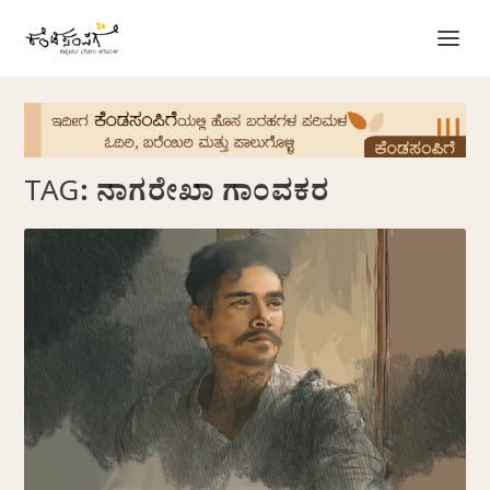
TAG:
ನಾಗರೇಖಾ ಗಾಂವಕರ