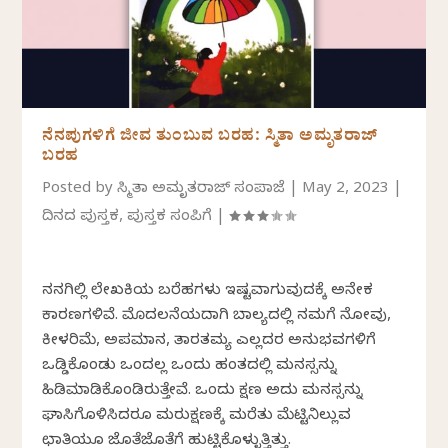
ನೆನಪುಗಳಿಗೆ ಜೀವ ತುಂಬುವ ಬರಹ: ಸ್ಮಿತಾ ಅಮೃತರಾಜ್
ಬರಹ
Posted by
ಸ್ಮಿತಾ ಅಮೃತರಾಜ್ ಸಂಪಾಜೆ
|
May 2, 2023
|
ದಿನದ ಪುಸ್ತಕ
,
ಪುಸ್ತಕ ಸಂಪಿಗೆ
|
ನನಗಿಲ್ಲಿ ಲೇಖಕಿಯ ಬರೆಹಗಳು ಇಷ್ಟವಾಗುವುದಕ್ಕೆ ಅನೇಕ
ಕಾರಣಗಳಿವೆ. ಮೊದಲನೆಯದಾಗಿ ಬಾಲ್ಯದಲ್ಲಿ ನಮಗೆ ನೋವು,
ಕೀಳರಿಮೆ, ಅಪಮಾನ, ತಾರತಮ್ಯ ಎಲ್ಲದರ ಅನುಭವಗಳಿಗೆ
ಒಡ್ಡಿಕೊಂಡು ಒಂದಲ್ಲ ಒಂದು ಹಂತದಲ್ಲಿ ಮನಸ್ಸನ್ನು
ಹಿಡಿಮಾಡಿಕೊಂಡಿರುತ್ತೇವೆ. ಒಂದು ಕ್ಷಣ ಅದು ಮನಸ್ಸನ್ನು
ಘಾಸಿಗೊಳಿಸಿದರೂ ಮರುಕ್ಷಣಕ್ಕೆ ಮರೆತು ಮೆಟ್ಟಿನಿಲ್ಲುವ
ಛಾತಿಯೂ ಜೊತೆಜೊತೆಗೆ ಹುಟ್ಟಿಕೊಳ್ಳುತ್ತಿತ್ತು.