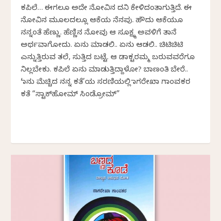
ಕಪಿಲೆ… ಈಗಲೂ ಅದೇ ನೋವಿನ ದನಿ ಕೇಳಿದಂತಾಗುತ್ತಿದೆ. ಈ
ನೋವಿನ ಮೂಲದಲ್ಲೂ ಆಕೆಯ ನೆನಪು. ಹೌದು ಆಕೆಯೂ
ನನ್ನಂತೆ ಹೆಣ್ಣು. ಹೆಣ್ಣಿನ ನೋವು ಆ ಸೂಕ್ಷ್ಮ ಅವಳಿಗೆ ತಾನೆ
ಅರ್ಥವಾಗೋದು. ಏನು ಮಾಡಲಿ.. ಏನು ಆಡಲಿ.. ಚಿಟಿಚಿಟಿ
ಎನ್ನುತ್ತಿರುವ ತಲೆ, ಸುತ್ತಿದ ಬಟ್ಟೆ. ಆ ಡಾಕ್ಟರಮ್ಮ ಬರುವವರೆಗೂ
ನಿಲ್ಲಬೇಕು. ಕಪಿಲೆ ಏನು ಮಾಡುತ್ತಿದ್ದಾಳೋ? ಬಾಣಂತಿ ಬೇರೆ..
‘ನಾನು ಮೆಚ್ಚಿದ ನನ್ನ ಕತೆ’ಯ ಸರಣಿಯಲ್ಲಿ ನಾಗರೇಖಾ ಗಾಂವಕರ
ಕತೆ “ಸ್ಟಾಕ್‌ಹೋಮ್ ಸಿಂಡ್ರೋಮ್”