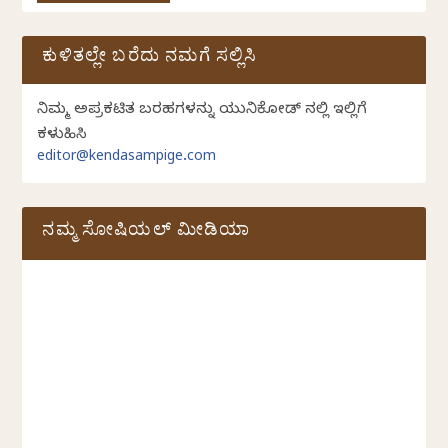
ಕುಳಿತಲ್ಲೇ ಬರೆದು ನಮಗೆ ಸಲ್ಲಿಸಿ
ನಿಮ್ಮ ಅಪ್ರಕಟಿತ ಬರಹಗಳನ್ನು ಯುನಿಕೋಡ್ ನಲ್ಲಿ ಇಲ್ಲಿಗೆ
ಕಳುಹಿಸಿ
editor@kendasampige.com
ನಮ್ಮ ಸೋಷಿಯಲ್‌ ಮೀಡಿಯಾ