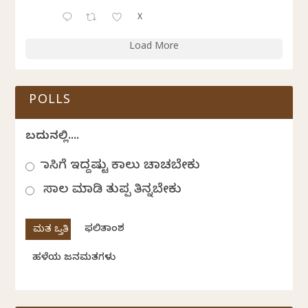
X
Load More
POLLS
ಬದುಕಿನಲ್ಲಿ....
ಹಾಸಿಗೆ ಇದ್ದಷ್ಟು ಕಾಲು ಚಾಚಬೇಕು
ಸಾಲ ಮಾಡಿ ತುಪ್ಪ ತಿನ್ನಬೇಕು
ಫಲಿತಾಂಶ
ಹಳೆಯ ಜನಮತಗಳು