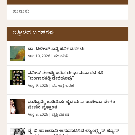
ಇತ್ತೀಚಿನ ಬರಹಗಳು
ಡಾ. ದಿಲೀಪ್ ಎನ್ಕೆ ಹನಿಗವನಗಳು
Aug 10, 2026
|
ದಿನದ ಕವಿತೆ
ನವೀನ್‌ ತೇಜಸ್ವಿ ಬರೆದ ಈ ಭಾನುವಾರದ ಕತೆ
“ಬಂಗಾರಕಡ್ಡಿ ಡೇರೆಹೂವು”
Aug 9, 2026
|
ದಿನದ ಅಗ್ರ ಬರಹ
ಮತ್ತೊಮ್ಮೆ ಒಡೆಯಿತು ಹೃದಯ…: ಜುಲೇಖಾ ಬೇಗಂ
ಜೀವನ ವೃತ್ತಾಂತ
Aug 8, 2026
|
ವ್ಯಕ್ತಿ ವಿಶೇಷ
ವೈ ಬಿ ಹಾಲಬಾವಿ ಅನುವಾದಿಸಿದ ಲ್ಯಾಂಗ್ಸ್ಟನ್ ಹ್ಯೂಸ್