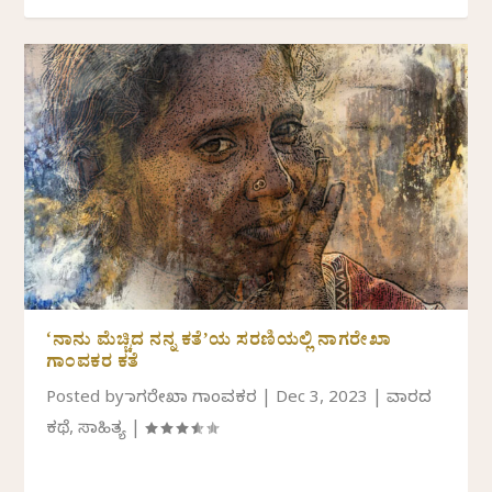
‘ನಾನು ಮೆಚ್ಚಿದ ನನ್ನ ಕತೆ’ಯ ಸರಣಿಯಲ್ಲಿ ನಾಗರೇಖಾ
ಗಾಂವಕರ ಕತೆ
Posted by
ನಾಗರೇಖಾ ಗಾಂವಕರ
|
Dec 3, 2023
|
ವಾರದ
ಕಥೆ
,
ಸಾಹಿತ್ಯ
|