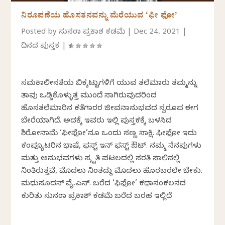
ನಿರೂಪಣೆಯ ಹೊಸತನವನ್ನು ಮೆರೆಯುವ ‘ಫೀ ಫೋ’
Posted by
ಸುನಂದಾ ಪ್ರಕಾಶ ಕಡಮೆ
|
Dec 24, 2021
|
ದಿನದ ಪುಸ್ತಕ
|
ಸಮಕಾಲೀನತೆಯ ಬಿಕ್ಕಟ್ಟುಗಳಿಗೆ ಯುವ ತಲೆಮಾರು ತಮ್ಮನ್ನು
ತಾವು ಒಡ್ಡಿಕೊಳ್ಳುತ್ತ ಮುಂದೆ ಸಾಗಿರುವುದರಿಂದ
ಹೊಸತಲೆಮಾರಿನ ಕತೆಗಾರರ ಜೀವನಾನುಭವದ ಸ್ವರೂಪ ಈಗ
ಬೇರೆಯಾಗಿದೆ. ಅದಕ್ಕೆ ಇವರು ಇಲ್ಲಿ ಪುಸ್ತಕಕ್ಕೆ ಬಳಸಿದ
ಶಿರೋನಾಮೆ ‘ಫೀಫೋ’ನೂ ಒಂದು ಸಣ್ಣ ಸಾಕ್ಷಿ. ಫೀಫೋ ಇದು
ಕಂಪ್ಯೂಟರಿನ ಭಾಷೆ, ಫಸ್ಟ್ ಇನ್ ಫಸ್ಟ್ ಔಟ್. ನಮ್ಮ ನೆನಪುಗಳು
ಮತ್ತು ಅನುಭವಗಳು ಸ್ಮೃತಿ ಪಟಲದಲ್ಲಿ ಸರತಿ ಸಾಲಿನಲ್ಲಿ
ನಿಂತಿರುತ್ತವೆ, ಮೊದಲು ನಿಂತದ್ದು ಮೊದಲು ಹೊರಬರಲೇ ಬೇಕು.
ಮಧುಸೂದನ್ ವೈ.ಎನ್.‌ ಬರೆದ ‘ಫಿಫೋ’ ಕಥಾಸಂಕಲನದ
ಕುರಿತು ಸುನಂದಾ ಪ್ರಕಾಶ್ ಕಡಮೆ ಬರೆದ ಬರಹ ಇಲ್ಲಿದೆ