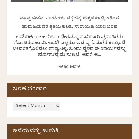
ದೊಡ್ಡ ದೇಶದ ಸಂಗತಿಗಳು ಚಿಕ್ಕ ಚಿಕ್ಕ ಟಿಪ್ಪಣಿಗಳಲ್ಲಿ: ಶಶಿಧರ
ಹಾಲಾಡಿಯವರ ಕೃತಿಯ ಕುರಿತು ನಾರಾಯಣ ಯಾಜಿ ಬರಹ
ಅಮೆರಿಕದಂತಹ ವಿಶಾಲ ದೇಶವನ್ನು ಸಾವಿರಾರು ಪ್ರವಾಸಿಗರು
ನೋಡಿರಬಹುದು. ಆದರೆ ಎಲ್ಲರೂ ಅದನ್ನು ಓದುಗರ ಕಣ್ಮುಂದೆ
ಜೀವಂತಗೊಳಿಸಲು ಸಾಧ್ಯವಿಲ್ಲ. ಒಂದು ಸ್ಥಳದ ಸೌಂದರ್ಯವನ್ನು
ವರ್ಣಿಸುವುದು ಸುಲಭ; ಆದರೆ ಆ...
Read More
ಬರಹ ಭಂಡಾರ
ಹಳೆಯವನ್ನು ಹುಡುಕಿ