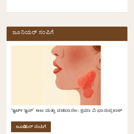
ಜೂನಿಯರ್ ಸಂಪಿಗೆ
‘ಸ್ಟಾರ್ಟ್ ಸ್ಟಾಪ್’ ಆಟ ಮತ್ತು ವಡಬಾನಲ: ಕ್ಷಮಾ ವಿ ಭಾನುಪ್ರಕಾಶ್
ಜೂನಿಯರ್ ಸಂಪಿಗೆ