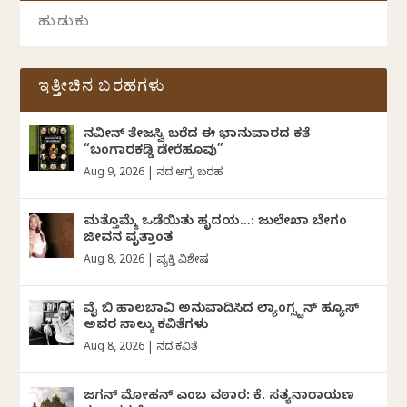
ಇತ್ತೀಚಿನ ಬರಹಗಳು
ನವೀನ್‌ ತೇಜಸ್ವಿ ಬರೆದ ಈ ಭಾನುವಾರದ ಕತೆ
“ಬಂಗಾರಕಡ್ಡಿ ಡೇರೆಹೂವು”
Aug 9, 2026
|
ದಿನದ ಅಗ್ರ ಬರಹ
ಮತ್ತೊಮ್ಮೆ ಒಡೆಯಿತು ಹೃದಯ…: ಜುಲೇಖಾ ಬೇಗಂ
ಜೀವನ ವೃತ್ತಾಂತ
Aug 8, 2026
|
ವ್ಯಕ್ತಿ ವಿಶೇಷ
ವೈ ಬಿ ಹಾಲಬಾವಿ ಅನುವಾದಿಸಿದ ಲ್ಯಾಂಗ್ಸ್ಟನ್ ಹ್ಯೂಸ್
ಅವರ ನಾಲ್ಕು ಕವಿತೆಗಳು
Aug 8, 2026
|
ದಿನದ ಕವಿತೆ
ಜಗನ್‌ ಮೋಹನ್‌ ಎಂಬ ವಠಾರ: ಕೆ. ಸತ್ಯನಾರಾಯಣ