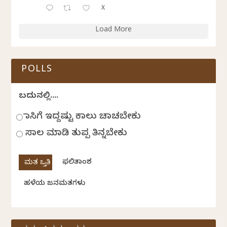
X
Load More
POLLS
ಬದುಕಿನಲ್ಲಿ....
ಹಾಸಿಗೆ ಇದ್ದಷ್ಟು ಕಾಲು ಚಾಚಬೇಕು
ಸಾಲ ಮಾಡಿ ತುಪ್ಪ ತಿನ್ನಬೇಕು
ಫಲಿತಾಂಶ
ಹಳೆಯ ಜನಮತಗಳು