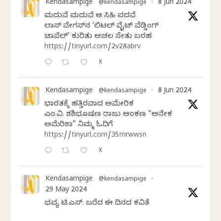
Kendasampige
8 Jun 2024
@kendasampige
·
ಮದುವೆ ಮದುವೆ ಆ ಸಿಹಿ ಪದವೆ
ಲಾಸ್‌ ವೇಗಸ್‌ನ ‘ಲಿಟಲ್ ವೈಟ್ ವೆಡ್ಡಿಂಗ್
ಚಾಪೆಲ್’ ಕುರಿತು ಅಚಲ ಸೇತು ಬರಹ
https://tinyurl.com/2v28abrv
X
Kendasampige
8 Jun 2024
@kendasampige
·
ಭಾರತಕ್ಕೆ ಹತ್ತಿರವಾದ ಅಮೇರಿಕ
ಎಂ.ವಿ. ಶಶಿಭೂಷಣ ರಾಜು ಅಂಕಣ “ಅನೇಕ
ಅಮೆರಿಕಾ” ನಿಮ್ಮ ಓದಿಗೆ
https://tinyurl.com/35mrwwsn
X
Kendasampige
@kendasampige
·
29 May 2024
ಭವ್ಯ ಟಿ.ಎಸ್. ಬರೆದ ಈ ದಿನದ ಕವಿತೆ