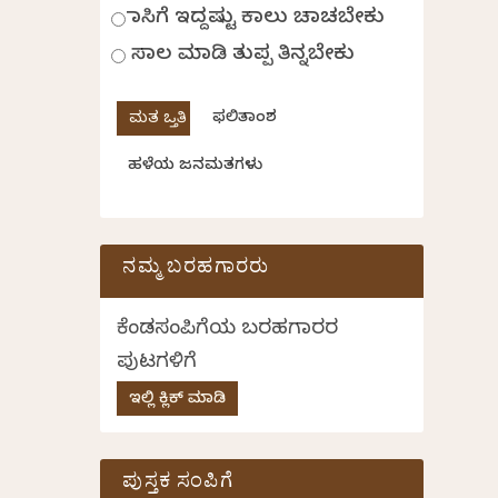
ಹಾಸಿಗೆ ಇದ್ದಷ್ಟು ಕಾಲು ಚಾಚಬೇಕು
ಸಾಲ ಮಾಡಿ ತುಪ್ಪ ತಿನ್ನಬೇಕು
ಫಲಿತಾಂಶ
ಹಳೆಯ ಜನಮತಗಳು
ನಮ್ಮ ಬರಹಗಾರರು
ಕೆಂಡಸಂಪಿಗೆಯ ಬರಹಗಾರರ
ಪುಟಗಳಿಗೆ
ಇಲ್ಲಿ ಕ್ಲಿಕ್ ಮಾಡಿ
ಪುಸ್ತಕ ಸಂಪಿಗೆ