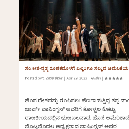
ಸಂಗೀತ-ನೃತ್ಯ ರೂಪಕದೊಳಗೆ ಎಲ್ಲರಿಗೂ ಸಲ್ಲುವ ಅಮೆರಿಕೆಯ
Posted by
ಡಾ. ವಿನತೆ ಶರ್ಮ
|
Apr 29, 2023
|
ಅಂಕಣ
|
ಹೊಸ ದೇಶವನ್ನು ರೂಪಿಸಲು ಹೆಣಗಾಡುತ್ತಿದ್ದ ತನ್ನ 
ಜಾರ್ಜ್ ವಾಷಿಂಗ್ಟನ್ ಅವರಿಗೆ ತೋಳ್ಬಲ ಕೊಟ್ಟು
ರಾಜಕೀಯದಲ್ಲಿನ ಭುಜಬಲನಾದ. ಹೊಸ ಅಮೆರಿಕಾ
ಮೊಟ್ಟಮೊದಲ ಅಧ್ಯಕ್ಷರಾದ ವಾಷಿಂಗ್ಟನ್ ಅವರ