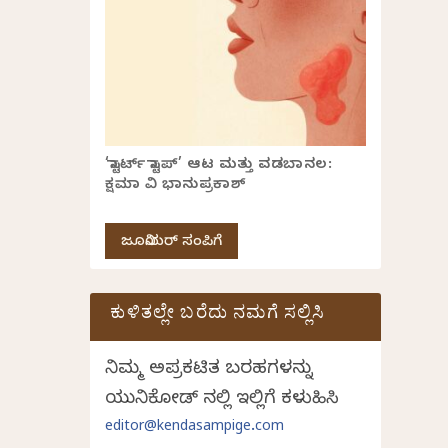
‘ಸ್ಟಾರ್ಟ್ ಸ್ಟಾಪ್’ ಆಟ ಮತ್ತು ವಡಬಾನಲ:
ಕ್ಷಮಾ ವಿ ಭಾನುಪ್ರಕಾಶ್
ಜೂನಿಯರ್ ಸಂಪಿಗೆ
ಕುಳಿತಲ್ಲೇ ಬರೆದು ನಮಗೆ ಸಲ್ಲಿಸಿ
ನಿಮ್ಮ ಅಪ್ರಕಟಿತ ಬರಹಗಳನ್ನು
ಯುನಿಕೋಡ್ ನಲ್ಲಿ ಇಲ್ಲಿಗೆ ಕಳುಹಿಸಿ
editor@kendasampige.com