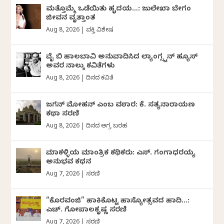
ಮತ್ತೊಮ್ಮೆ ಒಡೆಯಿತು ಹೃದಯ…: ಜುಲೇಖಾ ಬೇಗಂ
ಜೀವನ ವೃತ್ತಾಂತ
Aug 8, 2026
|
ವ್ಯಕ್ತಿ ವಿಶೇಷ
ವೈ ಬಿ ಹಾಲಬಾವಿ ಅನುವಾದಿಸಿದ ಲ್ಯಾಂಗ್ಸ್ಟನ್ ಹ್ಯೂಸ್
ಅವರ ನಾಲ್ಕು ಕವಿತೆಗಳು
Aug 8, 2026
|
ದಿನದ ಕವಿತೆ
ಜಗನ್‌ ಮೋಹನ್‌ ಎಂಬ ವಠಾರ: ಕೆ. ಸತ್ಯನಾರಾಯಣ
ಕಥಾ ಸರಣಿ
Aug 8, 2026
|
ದಿನದ ಅಗ್ರ ಬರಹ
ಮಾಕಳ್ಳಿಯ ಮಾಂತ್ರಿಕ ಕಥಿಕರು: ಎಸ್. ಗಂಗಾಧರಯ್ಯ
ಅನುಭವ ಕಥನ
Aug 7, 2026
|
ಸರಣಿ
“ಕೊರವಂಜಿ” ಹಾಕಿಕೊಟ್ಟ ಹಾಸ್ಯೋತ್ಸವದ ಹಾದಿ…:
ಎಚ್. ಗೋಪಾಲಕೃಷ್ಣ ಸರಣಿ
Aug 7, 2026
|
ಸರಣಿ