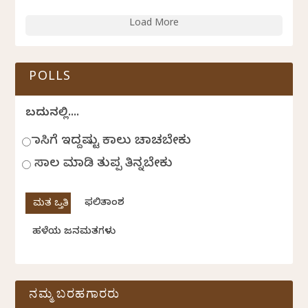
Load More
POLLS
ಬದುಕಿನಲ್ಲಿ....
ಹಾಸಿಗೆ ಇದ್ದಷ್ಟು ಕಾಲು ಚಾಚಬೇಕು
ಸಾಲ ಮಾಡಿ ತುಪ್ಪ ತಿನ್ನಬೇಕು
ಫಲಿತಾಂಶ
ಹಳೆಯ ಜನಮತಗಳು
ನಮ್ಮ ಬರಹಗಾರರು