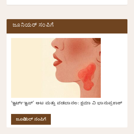
ಜೂನಿಯರ್ ಸಂಪಿಗೆ
‘ಸ್ಟಾರ್ಟ್ ಸ್ಟಾಪ್’ ಆಟ ಮತ್ತು ವಡಬಾನಲ: ಕ್ಷಮಾ ವಿ ಭಾನುಪ್ರಕಾಶ್
ಜೂನಿಯರ್ ಸಂಪಿಗೆ