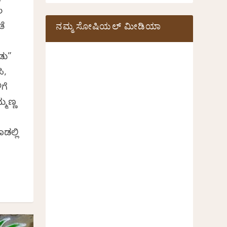
ಲ
ನಮ್ಮ ಸೋಷಿಯಲ್‌ ಮೀಡಿಯಾ
ೆ
ಡು”
ಿ,
ಗೆ
ಮಣ್ಣ
ಲ್ಲಿ