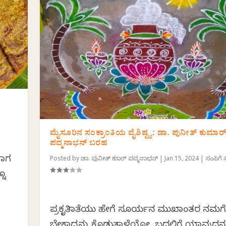
ಮೈಸೂರಿನ ಸಂಕ್ರಾಂತಿಯ ವೈಶಿಷ್ಟ್ಯ: ಡಾ. ಪುನೀತ್ ಕುಮಾರ
ಪದ್ಮನಾಭನ್ ಬರಹ
ದಾಗ
Posted by
ಡಾ. ಪುನೀತ್ ಕುಮಾರ್ ಪದ್ಮನಾಭನ್
|
Jan 15, 2024
|
ಸಂಪಿಗೆ ಸ
ನೂ
ಪ್ರಕೃತಿಮಾತೆಯು ಹೇಗೆ ಸೂರ್ಯನ ಮುಖಾಂತರ ನಮಗೆ
ಬೇಕಾದ್ದನ್ನು ಕೊಡುತ್ತಾಳೆಯೋ, ಬದಲಿಗೆ ಯಾವುದನ್