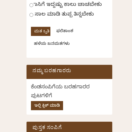
ಹಾಸಿಗೆ ಇದ್ದಷ್ಟು ಕಾಲು ಚಾಚಬೇಕು
ಸಾಲ ಮಾಡಿ ತುಪ್ಪ ತಿನ್ನಬೇಕು
ಫಲಿತಾಂಶ
ಹಳೆಯ ಜನಮತಗಳು
ನಮ್ಮ ಬರಹಗಾರರು
ಕೆಂಡಸಂಪಿಗೆಯ ಬರಹಗಾರರ
ಪುಟಗಳಿಗೆ
ಇಲ್ಲಿ ಕ್ಲಿಕ್ ಮಾಡಿ
ಪುಸ್ತಕ ಸಂಪಿಗೆ