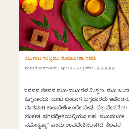
ಯುಗಾದಿ ಸಂಭ್ರಮ: ಸುಮಾವೀಣಾ ಸರಣಿ
Posted by
ಸುಮಾವೀಣಾ
|
Apr 10, 2024
|
ಸರಣಿ
|
ಮಾನವನ ಜೀವನ ಸುಖ-ದುಃಖಗಳ ಮಿಶ್ರಣ. ಸುಖ ಬಂ
ಹಿಗ್ಗಬಾರದು, ದುಃಖ ಬಂದಾಗ ಕುಗ್ಗಬಾರದು ಇವೆರಡನ್
ಸಮಾನವಾಗಿ ಕಾಣಬೇಕೆಂಬುದೇ ಬೇವು-ಬೆಲ್ಲ ಸೇವನೆಯ
ಸಂಕೇತ. ಭಗವದ್ಗೀತೆಯಲ್ಲಿಯೂ ಸಹ “ಸುಖದುಃಖೇ
ಸಮೇಕೃತ್ವಾ” ಎಂದು ಉಪದೇಶಿಸಲಾಗಿದೆ. ಕೆಲವರ