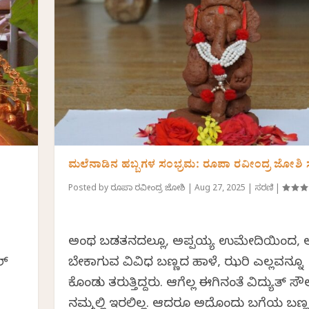
ಮಲೆನಾಡಿನ ಹಬ್ಬಗಳ ಸಂಭ್ರಮ: ರೂಪಾ ರವೀಂದ್ರ ಜೋಶಿ 
Posted by
ರೂಪಾ ರವೀಂದ್ರ ಜೋಶಿ
|
Aug 27, 2025
|
ಸರಣಿ
|
.
ಅಂಥ ಬಡತನದಲ್ಲೂ, ಅಪ್ಪಯ್ಯ ಉಮೇದಿಯಿಂದ, ಅದ
ಲ್
ಬೇಕಾಗುವ ವಿವಿಧ ಬಣ್ಣದ ಹಾಳೆ, ಝರಿ ಎಲ್ಲವನ್ನೂ
ಕೊಂಡು ತರುತ್ತಿದ್ದರು. ಆಗೆಲ್ಲ ಈಗಿನಂತೆ ವಿದ್ಯುತ್ ಸೌ
ನಮ್ಮಲ್ಲಿ ಇರಲಿಲ್ಲ. ಆದರೂ ಅದೊಂದು ಬಗೆಯ ಬಣ್