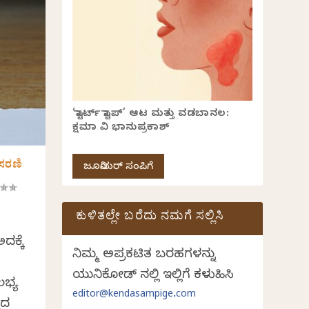
‘ಸ್ಟಾರ್ಟ್ ಸ್ಟಾಪ್’ ಆಟ ಮತ್ತು ವಡಬಾನಲ:
ಕ್ಷಮಾ ವಿ ಭಾನುಪ್ರಕಾಶ್
ಸರಣಿ
ಜೂನಿಯರ್ ಸಂಪಿಗೆ
ಕುಳಿತಲ್ಲೇ ಬರೆದು ನಮಗೆ ಸಲ್ಲಿಸಿ
ಕ್ಕೆ
ನಿಮ್ಮ ಅಪ್ರಕಟಿತ ಬರಹಗಳನ್ನು
ಯುನಿಕೋಡ್ ನಲ್ಲಿ ಇಲ್ಲಿಗೆ ಕಳುಹಿಸಿ
ಲಭ್ಯ
editor@kendasampige.com
ಣದ