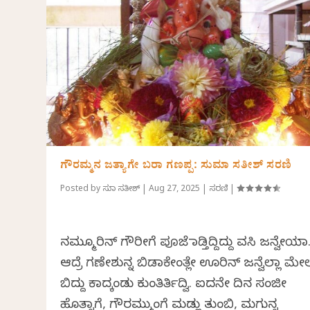
ಗೌರಮ್ಮನ ಜತ್ಯಾಗೇ ಬರಾ ಗಣಪ್ಪ: ಸುಮಾ ಸತೀಶ್ ಸರಣಿ
Posted by
ಸುಮಾ ಸತೀಶ್
|
Aug 27, 2025
|
ಸರಣಿ
|
ನಮ್ಮೂರಿನ್ ಗೌರೀಗೆ ಪೂಜೆ ಮಾಡ್ತಿದ್ದಿದ್ದು ವಸಿ ಜನ್ವೇಯಾ
ಆದ್ರೆ ಗಣೇಶುನ್ನ ಬಿಡಾಕೇಂತ್ಲೇ ಊರಿನ್ ಜನ್ವೆಲ್ಲಾ ಮೇ
ಬಿದ್ದು ಕಾದ್ಕಂಡು ಕುಂತಿರ್ತಿದ್ವಿ. ಐದನೇ ದಿನ ಸಂಜೀ
ಹೊತ್ನಾಗೆ, ಗೌರಮ್ಮುಂಗೆ ಮಡ್ಲು ತುಂಬಿ, ಮಗುನ್ನ