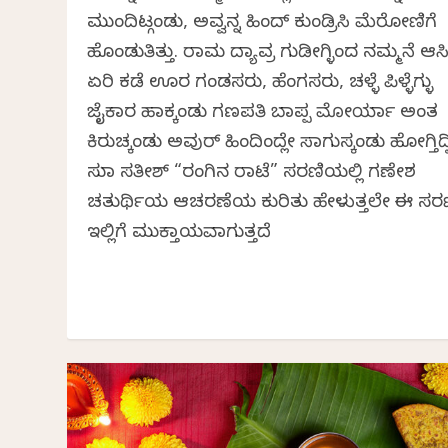
ಮುಂದಿಟ್ಗಂಡು, ಅವ್ವನ್ನ ಹಿಂದ್ ಕುಂಡ್ರಿಸಿ ಮೆರೋಣಿಗೆ
ಹೊಂಡುತಿತ್ತು. ರಾಮ ದ್ಯಾವ್ರ ಗುಡೀಗ್ಳಿಂದ ನಮ್ಮನೆ ಆಸಿ,
ಏರಿ ಕಡೆ ಊರ ಗಂಡಸರು, ಹೆಂಗಸರು, ಚಳ್ಳೆ ಪಿಳ್ಳೆಗ್ಳು
ಜೈಕಾರ ಹಾಕ್ಕಂಡು ಗಣಪತಿ ಬಾಪ್ಪ ಮೋರ್ಯಾ ಅಂತ
ಕಿರುಚ್ಕಂಡು ಅವುರ್ ಹಿಂದಿಂದ್ಲೇ ಸಾಗುಸ್ಕಂಡು ಹೋಗ್ತಿದ್ವ
ಸುಮಾ ಸತೀಶ್ “ರಂಗಿನ ರಾಟೆ” ಸರಣಿಯಲ್ಲಿ ಗಣೇಶ
ಚತುರ್ಥಿಯ ಆಚರಣೆಯ ಕುರಿತು ಹೇಳುತ್ತಲೇ ಈ ಸರ
ಇಲ್ಲಿಗೆ ಮುಕ್ತಾಯವಾಗುತ್ತದೆ