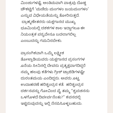
ಮಿಂಚುಗಳಷ್ಟೆ. ಅಂತಿಮವಾಗಿ ಪಾತ್ರವು ದೊಡ್ಡ
ಚೌಕಟ್ಟಿಗೆ ‘ಮಣಿದು ಮಂಗಳಂ ಜಯಮಂಗಳಂ’
ಎನ್ನುವ ವಿಧೇಯತೆಯನ್ನು ತೋರಿಸುತ್ತದೆ.
ಬ್ರಾಹ್ಮಣೇತರರು ಯಕ್ಷಗಾನದ ಮುಖ್ಯ
ಭೂಮಿಕೆಯಲ್ಲಿ ದಶಕಗಳ ಕಾಲ ಇದ್ದಾಗಲೂ ಈ
ನಿಯಂತ್ರಕ ಪಠ್ಯವೇನೂ ಬದಲಾಗಲಿಲ್ಲ
ಎಂಬುದನ್ನು ಗಮನಿಸಬೇಕು.
ಪ್ರಾಸಂಗಿಕವಾಗಿ ಒಮ್ಮೆ ಲಕ್ಷ್ಮೀಶ
ತೋಳ್ಪಾಡಿಯವರು ಯಕ್ಷಗಾನದ ಪ್ರಸಂಗಗಳ
ಕೊನೆಯ ಸೀನಿನಲ್ಲಿ ದೇವರು ಪ್ರತ್ಯಕ್ಷವಾಗದಿದ್ದರೆ
ನಮ್ಮ ಹಲವು ಕತೆಗಳು ಗ್ರೀಕ್ ಟ್ರಾಜಿಡಿಗಳಷ್ಟೇ
ದುರಂತಮಯ ಎಂದಿದ್ದರು. ಅವರು ಕೊಟ್ಟ
ಉದಾಹರಣೆ ಹರಿಶ್ಚಂದ್ರನ ಕತೆ. ಹರಿಶ್ಚಂದ್ರನ
ದರ್ಶನವನ್ನು ಗೋವಿಂದ ಪೈ ತಮ್ಮ “ಶ್ವಪಚನನು
ಒಳಗೊಳದೆ ದಿವಕೇರ್ವನೆಂತು?” ಕವನದಲ್ಲಿ
ಇಟ್ಟಿರುವುದನ್ನು ಇಲ್ಲಿ ನೆನಪಿಸಿಕೊಳ್ಳಬಹುದು.