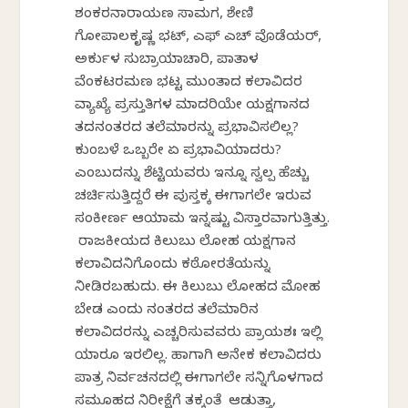
ಶಂಕರನಾರಾಯಣ ಸಾಮಗ, ಶೇಣಿ
ಗೋಪಾಲಕೃಷ್ಣ ಭಟ್, ಎಫ್ ಎಚ್ ವೊಡೆಯರ್,
ಅರ್ಕುಳ ಸುಬ್ರಾಯಾಚಾರಿ, ಪಾತಾಳ
ವೆಂಕಟರಮಣ ಭಟ್ಟ ಮುಂತಾದ ಕಲಾವಿದರ
ವ್ಯಾಖ್ಯೆ ಪ್ರಸ್ತುತಿಗಳ ಮಾದರಿಯೇಕೆ ಯಕ್ಷಗಾನದ
ತದನಂತರದ ತಲೆಮಾರನ್ನು ಪ್ರಭಾವಿಸಲಿಲ್ಲ?
ಕುಂಬಳೆ ಒಬ್ಬರೇ ಏಕೆ ಪ್ರಭಾವಿಯಾದರು?
ಎಂಬುದನ್ನು ಶೆಟ್ಟಿಯವರು ಇನ್ನೂ ಸ್ವಲ್ಪ ಹೆಚ್ಚು
ಚರ್ಚಿಸುತ್ತಿದ್ದರೆ ಈ ಪುಸ್ತಕಕ್ಕೆ ಈಗಾಗಲೇ ಇರುವ
ಸಂಕೀರ್ಣ ಆಯಾಮ ಇನ್ನಷ್ಟು ವಿಸ್ತಾರವಾಗುತ್ತಿತ್ತು.
ರಾಜಕೀಯದ ಕಿಲುಬು ಲೋಹ ಯಕ್ಷಗಾನ
ಕಲಾವಿದನಿಗೊಂದು ಕಠೋರತೆಯನ್ನು
ನೀಡಿರಬಹುದು. ಈ ಕಿಲುಬು ಲೋಹದ ಮೋಹ
ಬೇಡ ಎಂದು ನಂತರದ ತಲೆಮಾರಿನ
ಕಲಾವಿದರನ್ನು ಎಚ್ಚರಿಸುವವರು ಪ್ರಾಯಶಃ ಇಲ್ಲಿ
ಯಾರೂ ಇರಲಿಲ್ಲ. ಹಾಗಾಗಿ ಅನೇಕ ಕಲಾವಿದರು
ಪಾತ್ರ ನಿರ್ವಚನದಲ್ಲಿ ಈಗಾಗಲೇ ಸನ್ನಿಗೊಳಗಾದ
ಸಮೂಹದ ನಿರೀಕ್ಷೆಗೆ ತಕ್ಕಂತೆ ಆಡುತ್ತಾ,