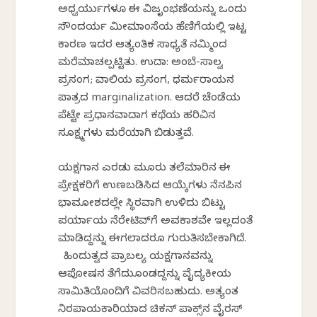
ಅಧ್ವರ್ಯುಗಳೂ ಈ ವಿಜೃಂಭಣೆಯನ್ನು ಒಂದು
ಸೌಂದರ್ಯ ಮೀಮಾಂಸೆಯ ಹೆಣಿಗೆಯಲ್ಲಿ ಇಟ್ಟ
ಕಾರಣ ಇದರ ಆತ್ಯಂತಿಕ ಸಾಧ್ಯತೆ ನಮ್ಮಿಂದ
ಮರೆಮಾಚಲ್ಪಟ್ಟಿತು. ಉದಾ: ಅಂಬೆ-ಸಾಲ್ವ
ಪ್ರಸಂಗ; ವಾಲಿಯ ಪ್ರಸಂಗ, ಧರ್ಮರಾಯನ
ಪಾತ್ರದ marginalization. ಆದರೆ ಚೆಂಡೆಯ
ಪೆಟ್ಟೇ ಪ್ರಧಾನವಾದಾಗ ಕಥೆಯ ಹರಿವಿನ
ಸೂಕ್ಷ್ಮಗಳು ಮರೆಯಾಗಿ ಬಿಡುತ್ತವೆ.
ಯಕ್ಷಗಾನ ಎರಡು ಮೂರು ತಲೆಮಾರಿನ ಈ
ಪ್ರೇಕ್ಷಕರಿಗೆ ಉಣಬಡಿಸಿದ ಆಯ್ಕೆಗಳು ನೆನಪಿನ
ಭಾವಕೋಶದಲ್ಲೇ ಸ್ಥಿರವಾಗಿ ಉಳಿದು ಬಿಟ್ಟು
ಪರ್ಯಾಯ ನೆರೇಟಿವ್‌ಗೆ ಅವಕಾಶವೇ ಇಲ್ಲದಂತೆ
ಮಾಡಿದ್ದನ್ನು ಈಗಲಾದರೂ ಗುರುತಿಸಬೇಕಾಗಿದೆ.
ಹಿಂದುತ್ವದ ಪ್ರಾಬಲ್ಯ ಯಕ್ಷಗಾನವನ್ನು
ಆಪೋಷನ ತೆಗೆದುಕೊಂಡದ್ದನ್ನು ವೈದ್ಯಕೀಯ
ಸಾಮಿತಿಯೊಂದಿಗೆ ವಿವರಿಸಬಹುದು. ಅತ್ಯಂತ
ನಿರಪಾಯಕಾರಿಯಾದ ಚಿಕನ್‌ ಪಾಕ್ಸ್‌ನ ವೈರಸ್‌