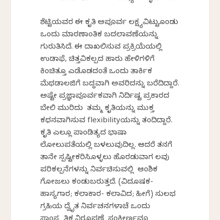
ಶೆಟ್ಟಿಯವರ ಈ ಕೃತಿ ಅಪೂರ್ವ ಲಕ್ಷ್ಯವಿಟ್ಟುಕೊಂಡು
ಒಂದು ಮಾರಣಾಂತಿಕ ಬದಲಾವಣೆಯನ್ನು
ಗುರುತಿಸಿದೆ. ಈ ದಾಖಲಿಸುವ ಪ್ರಕ್ರಿಯೆಯಲ್ಲಿ
ಉಡಾಫೆ, ಚಿತ್ತವಿಕಲ್ಪದ ಹಾರು ಹೇಳಿಕೆಗಳಿಗೆ
ಕಿಂಚಿತ್ತೂ ಎಡೆಕೊಡದಂತೆ ಒಂದು ತಾರ್ಕಿಕ
ಮೆಥಡಾಲಜಿಗೆ ಬದ್ಧವಾಗಿ ಅವರಿದನ್ನು ಬರೆದಿದ್ದಾರೆ.
ಅಷ್ಟೇ ಪ್ರಜ್ಞಾಪೂರ್ವಕವಾಗಿ ನಿರ್ದಿಷ್ಟ ಪ್ರಕಾರದ
ಬೇಲಿ ಮುರಿದು ತಮ್ಮ ಕೃತಿಯನ್ನು ಮುಕ್ತ
ಕಥನವಾಗಿಸುವ flexibilityಯನ್ನು ತಂದಿದ್ದಾರೆ.
ಕೃತಿ ಎಲ್ಲೂ ಪಾಂಡಿತ್ಯದ ಭಾಷಾ
ಲೋಲುಪತೆಯಲ್ಲಿ ಬಳಲುವುದಿಲ್ಲ. ಆದರೆ ತನಗೆ
ತಾನೇ ಸ್ಪಷ್ಟೀಕರಿಸಿಕೊಳ್ಳಲು ಹೊರಡುವಾಗ ಕೆಲವು
ಪರಿಕಲ್ಪನೆಗಳನ್ನು ನಿರ್ವಚಿಸುವಲ್ಲಿ ಆಂಶಿಕ
ಗೋಜಲು ಕಂಡುಬರುತ್ತದೆ. (ವಿದೂಷಕ-
ಹಾಸ್ಯಗಾರ; ಕಲಾಕಾರ- ಕಲಾವಿದ; ಹೀಗೆ) ಸುಲಭ
ಗ್ರಹಿಕೆಯ ದ್ವೈತ ನಿರ್ವಚನಗಳಾಚೆ ಒಂದು
ಸಾಂಸ್ಕೃತಿಕ ನಿರೂಪಣೆ ಸಂಕೀರ್ಣವೂ