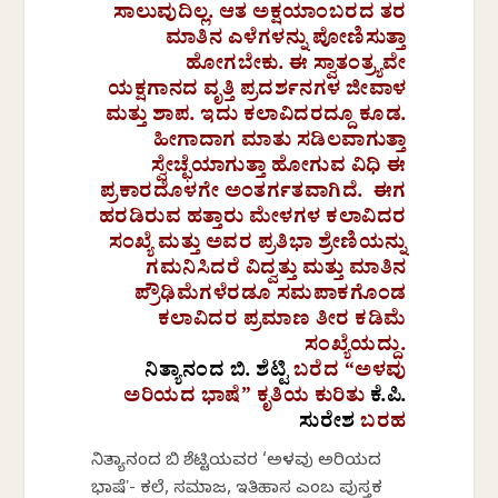
ಸಾಲುವುದಿಲ್ಲ. ಆತ ಅಕ್ಷಯಾಂಬರದ ತರ
ಮಾತಿನ ಎಳೆಗಳನ್ನು ಪೋಣಿಸುತ್ತಾ
ಹೋಗಬೇಕು. ಈ ಸ್ವಾತಂತ್ರ್ಯವೇ
ಯಕ್ಷಗಾನದ ವೃತ್ತಿ ಪ್ರದರ್ಶನಗಳ ಜೀವಾಳ
ಮತ್ತು ಶಾಪ. ಇದು ಕಲಾವಿದರದ್ದೂ ಕೂಡ.
ಹೀಗಾದಾಗ ಮಾತು ಸಡಿಲವಾಗುತ್ತಾ
ಸ್ವೇಚ್ಛೆಯಾಗುತ್ತಾ ಹೋಗುವ ವಿಧಿ ಈ
ಪ್ರಕಾರದೊಳಗೇ ಅಂತರ್ಗತವಾಗಿದೆ. ಈಗ
ಹರಡಿರುವ ಹತ್ತಾರು ಮೇಳಗಳ ಕಲಾವಿದರ
ಸಂಖ್ಯೆ ಮತ್ತು ಅವರ ಪ್ರತಿಭಾ ಶ್ರೇಣಿಯನ್ನು
ಗಮನಿಸಿದರೆ ವಿದ್ವತ್ತು ಮತ್ತು ಮಾತಿನ
ಪ್ರೌಢಿಮೆಗಳೆರಡೂ ಸಮಪಾಕಗೊಂಡ
ಕಲಾವಿದರ ಪ್ರಮಾಣ ತೀರ ಕಡಿಮೆ
ಸಂಖ್ಯೆಯದ್ದು.
ನಿತ್ಯಾನಂದ ಬಿ. ಶೆಟ್ಟಿ
ಬರೆದ “ಅಳವು
ಅರಿಯದ ಭಾಷೆ” ಕೃತಿಯ ಕುರಿತು
ಕೆ.ಪಿ.
ಸುರೇಶ
ಬರಹ
ನಿತ್ಯಾನಂದ ಬಿ ಶೆಟ್ಟಿಯವರ ‘ಅಳವು ಅರಿಯದ
ಭಾಷೆʼ- ಕಲೆ, ಸಮಾಜ, ಇತಿಹಾಸ ಎಂಬ ಪುಸ್ತಕ