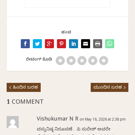
ಹಂಚಿ
ರೇಟಿಂಗ್ ಕೊಡಿ
ಹಿಂದಿನ ಬರಹ
ಮುಂದಿನ ಬರಹ
1 COMMENT
Vishukumar N R
on May 18, 2026 at 2:38 pm
ವಸ್ತುನಿಷ್ಠ ನಿರೂಪಣೆ . ಕೆ ಪಿ ಸುರೇಶ್ ಅವರೇ