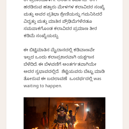
ಈ ಪ್ರಕಾರದೊಳಗೇ ಅಂತರ್ಗತವಾಗಿದೆ. ಈಗ
ಹರಡಿರುವ ಹತ್ತಾರು ಮೇಳಗಳ ಕಲಾವಿದರ ಸಂಖ್ಯೆ
ಮತ್ತು ಅವರ ಪ್ರತಿಭಾ ಶ್ರೇಣಿಯನ್ನು ಗಮನಿಸಿದರೆ
ವಿದ್ವತ್ತು ಮತ್ತು ಮಾತಿನ ಪ್ರೌಢಿಮೆಗಳೆರಡೂ
ಸಮಪಾಕಗೊಂಡ ಕಲಾವಿದರ ಪ್ರಮಾಣ ತೀರ
ಕಡಿಮೆ ಸಂಖ್ಯೆಯದ್ದು.
ಈ ಬಿಟ್ಟಿಮಾತಿನ ಮೈದಾನದಲ್ಲಿ ಕಡಿವಾಣವೇ
ಇಲ್ಲದ ಒಂದು ಕಲಾಪ್ರಕಾರವಾಗಿ ಯಕ್ಷಗಾನ
ಬೆಳೆದಿದೆ. ಈ ಬೆಳವಣಿಗೆ ಅಂತರ್ಗತವಾಗಿಯೇ
ಅದರ ಸ್ವಭಾವದಲ್ಲಿದೆ. ಶೆಟ್ಟಿಯವರು ಬೆಟ್ಟು ಮಾಡಿ
ತೋರುವ ಈ ಬದಲಾವಣೆ ಒಂದರ್ಥದಲ್ಲಿ was
waiting to happen.