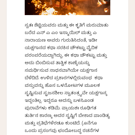
ಸ್ವತಃ ಶೆಟ್ಟಿಯವರು ಮತ್ತು ಈ ಕೃತಿಗೆ ಮರುಮಾತು
ಬರೆದ ಎನ್ ಎ ಎಂ ಇಸ್ಮಾಯಿಲ್‌ ಮತ್ತು ಎ
ನಾರಾಯಣ ಅವರು ಗುರುತಿಸಿದಂತೆ, ಇಡೀ
ಯಕ್ಷಗಾನದ ಕಥಾ ಸರಕಿನ ಚೌಕಟ್ಟು ವೈದಿಕ
ಪರಂಪರೆಯದ್ದಾಗಿದ್ದು, ಈ ಕಥಾ ಚೌಕಟ್ಟು ಮತ್ತು
ಅದು ಬಿಂಬಿಸುವ ತಾತ್ವಿಕ ಕಾಣ್ಕೆಯನ್ನು
ಸಮರ್ಥಿಸುವ ಸಾಧನವಾಗಿಯೇ ಯಕ್ಷಗಾನ
ಬೆಳೆದಿದೆ. ಉಳಿದ ಪ್ರಕಾರಗಳಲ್ಲಿರುವಂಥ ಕಥಾ
ವಸ್ತುವನ್ನು ಹೊಸ ಒಳನೋಟಗಳ ಮೂಲಕ
ಸೃಷ್ಟಿಸುವ ಸೃಜನಶೀಲ ಸ್ವಾತಂತ್ರ್ಯವೇ ಯಕ್ಷಗಾನಕ್ಕೆ
ಇದ್ದಂತಿಲ್ಲ. ಇದ್ದರೂ ಅದನ್ನು ಬಳಸಿಕೊಂಡ
ಪುರಾವೆಗಳು ಕಡಿಮೆ. ಪ್ರಾಯಶಃ ರೂಢಿಗತ
ತುರ್ತಿನ ಕಾರಣಕ್ಕೆ ಅದರ ಸೃಷ್ಟಿಗೆ ಬೇಕಾದ ಪಾಂಡಿತ್ಯ
ಮತ್ತು ಪ್ರತಿಭೆಗಳೆರಡೂ ಕುಂಟಿದೆ. (ಕೊನೆಗೂ
ಒಂದು ಪ್ರಸಂಗವು ಛಂದೋಬದ್ಧ ರಚನೆಗಳ