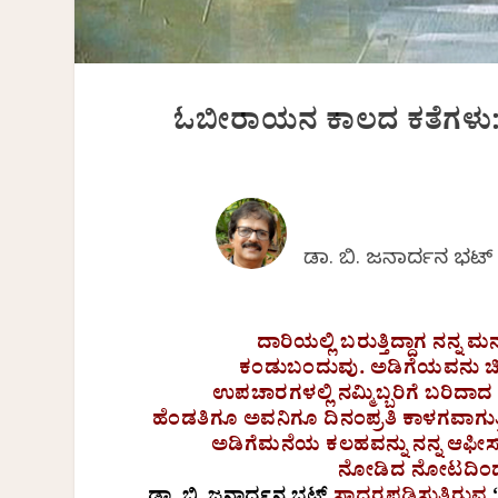
ಓಬೀರಾಯನ ಕಾಲದ ಕತೆಗಳು: ಪ
ಡಾ. ಬಿ. ಜನಾರ್ದನ ಭಟ
ದಾರಿಯಲ್ಲಿ ಬರುತ್ತಿದ್ದಾಗ ನನ್ನ ಮ
ಕಂಡುಬಂದುವು. ಅಡಿಗೆಯವನು ಚಿ
ಉಪಚಾರಗಳಲ್ಲಿ ನಮ್ಮಿಬ್ಬರಿಗೆ ಬರಿದಾದ ಪ
ಹೆಂಡತಿಗೂ ಅವನಿಗೂ ದಿನಂಪ್ರತಿ ಕಾಳಗವಾಗುತ್ತಿ
ಅಡಿಗೆಮನೆಯ ಕಲಹವನ್ನು ನನ್ನ ಆಫೀಸ್ ಚ
ನೋಡಿದ ನೋಟದಿಂದ ನ