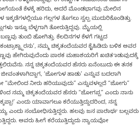
ಗುಂಡಿಗೆ ತಳ್ಳುವಂತಿದ್ದವು. ಈ ಕಣ್ಣುಗಳ ನಡುವಿನಿಂದ ಮೂಗಿನ
 ಸೋಗೆಯಂತೆ ಕೆಳಕ್ಕೆ ಹರಿದು, ಅದರೆ ಮೊಂಡಭಾಗವು ಮೇಲಿನ
ಳ ಇಕ್ಕಡೆಗಳಲ್ಲಿಯೂ ಗಲ್ಲಗಳ ತೊಗಲು ಸ್ವಲ್ಪ ಮುದುರಿಕೊಂಡಿತ್ತು.
ುಗಳು ಇನ್ನೂ ಬೆಳ್ಳಗಾಗಿ ತೋರುತ್ತಿದ್ದವು. ಮೈಯಲ್ಲಿ
ಣ್ಣವು ತುಂಬಿ ಹೋಗಿತ್ತು. ಕೆಲದಿನಗಳ ಕೆಳಗೆ ಗಟ್ಟದ
ಕಂಟ್ರಾಕ್ಟ್ದಾರನು’, ನಮ್ಮ ಚಿಕ್ಕತಂದೆಯವರ ಕೈಹಿಡಿದು ಬಳಿಕ ಅವರ
ಣ್ಣವು ಹೇಗಿರುವುದೆಂದು ಪಾಠಕ ಮಹಾಶಯರಿಗೆ ಖಚಿತ ಮಾಡುವುದಕ್ಕೆ
ುತ್ತಲಿರುವೆನು. ನನ್ನ ಚಿಕ್ಕತಂದೆಯವರ ಹೆಸರು ಏನೆಂಬುದು ಈ ತನಕ
ತಾಯಿ ಜೀವಂತಳಾಗಿದ್ದಾಗ, ‘ಜೋಗುಳ ಹಾಡು’ ಎನ್ನುವ ಬದಲಾಗಿ
ಾಗೆಯೇ “ಮೇಲಿಂದ ನೀರು ಹರಿಯುವುದು” ಎನ್ನುವಳಲ್ಲದೆ “ಜೋಗು”
ರಣಗಳಿಂದ ನಮ್ಮ ಚಿಕ್ಕತಂದೆಯವರ ಹೆಸರು “ಜೋಗಪ್ಪ” ಎಂದು ನಾನು
ಚಿಕ್ಕಪ್ಪಾ!’ ಎಂದು ಯಾವಾಗಲೂ ಕರೆಯುತ್ತಿದ್ದುದರಿಂದ, ನನ್ನ
ಕ್ಕಪ್ಪಯ್ಯ ಎಂದು ಸಂಬೋಧಿಸುತ್ತಿದ್ದರು. ಹಲವು ಜನ ಪಾರಮಾರ್ಥ ಬಲ್ಲವರು
ತ್ತಿದ್ದರು. ಅವರು ಹೀಗೆ ಕರೆಯುತ್ತಿದ್ದುದು ನ್ಯಾಯವೋ