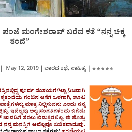
ಂಜೆ ಮಂಗೇಶರಾವ್ ಬರೆದ ಕತೆ “ನನ್ನ ಚಿಕ್ಕ
ತಂದೆ”
್ |
May 12, 2019
|
ವಾರದ ಕಥೆ
,
ಸಾಹಿತ್ಯ
|
ನಸ್ಸಿನಲ್ಲಿದ್ದ ಪೂರ್ವ ಸಂಶಯಗಳೆಲ್ಲಾ ನಿಜವಾಗಿ
ಕ್ಕತಂದೆಯ ಗಂಟಿನ ಆಸೆಗೆ ಒಳಗಾಗಿ, ಊಟ
ಾತ್ರೆಗಳನ್ನು ಮಾತ್ರ ನಿಲ್ಲಿಸುವನು ಎಂದು ನನ್ನ
ತ್ತು. ಇವೆಲ್ಲವು ಅಲ್ಪ ಸಂಗತಿಗಳೆಂದು ಬಗೆದು
ಾವಡಿಗೆ ತರಲು ಬಿಡುತ್ತಿರಲಿಲ್ಲ. ಈ ಹೊತ್ತು
ನ್ನ ಮನಸ್ಸಿಗೆ ಅವೆಲ್ಲವೂ ಖಚಿತವಾದುವು.