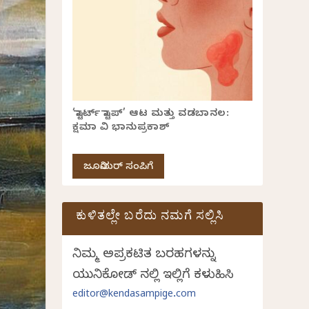
‘ಸ್ಟಾರ್ಟ್ ಸ್ಟಾಪ್’ ಆಟ ಮತ್ತು ವಡಬಾನಲ:
ಕ್ಷಮಾ ವಿ ಭಾನುಪ್ರಕಾಶ್
ಜೂನಿಯರ್ ಸಂಪಿಗೆ
ಕುಳಿತಲ್ಲೇ ಬರೆದು ನಮಗೆ ಸಲ್ಲಿಸಿ
ನಿಮ್ಮ ಅಪ್ರಕಟಿತ ಬರಹಗಳನ್ನು
ಯುನಿಕೋಡ್ ನಲ್ಲಿ ಇಲ್ಲಿಗೆ ಕಳುಹಿಸಿ
editor@kendasampige.com