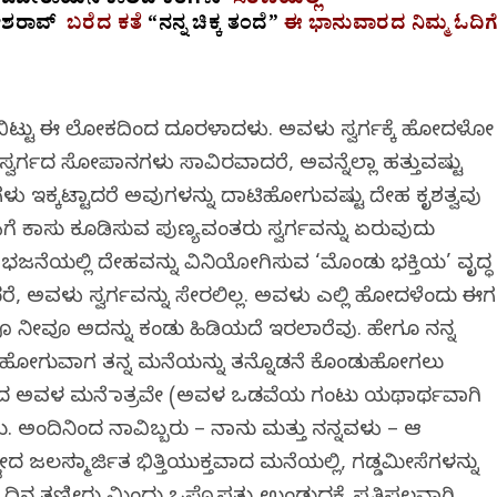
‘
ಓಬೀರಾಯನ
ಕಾಲದ
ಕತೆಗಳು
’
ಸರಣಿಯಲ್ಲಿ
ಶರಾವ್
ಬರೆದ
ಕತೆ
“
ನನ್ನ
ಚಿಕ್ಕ
ತಂದೆ
”
ಈ
ಭಾನುವಾರದ
ನಿಮ್ಮ
ಓದಿಗ
ಲ್ಲಿ ಬಿಟ್ಟು ಈ ಲೋಕದಿಂದ ದೂರಳಾದಳು. ಅವಳು ಸ್ವರ್ಗಕ್ಕೆ ಹೋದಳೋ
ಲ. ಸ್ವರ್ಗದ ಸೋಪಾನಗಳು ಸಾವಿರವಾದರೆ, ಅವನ್ನೆಲ್ಲಾ ಹತ್ತುವಷ್ಟು
ಗಳು ಇಕ್ಕಟ್ಟಾದರೆ ಅವುಗಳನ್ನು ದಾಟಿಹೋಗುವಷ್ಟು ದೇಹ ಕೃಶತ್ವವು
ಾಸಿಗೆ ಕಾಸು ಕೂಡಿಸುವ ಪುಣ್ಯವಂತರು ಸ್ವರ್ಗವನ್ನು ಏರುವುದು
ತಭಜನೆಯಲ್ಲಿ ದೇಹವನ್ನು ವಿನಿಯೋಗಿಸುವ ‘ಮೊಂಡು ಭಕ್ತಿಯ’ ವೃದ್ಧ
ರೆ, ಅವಳು ಸ್ವರ್ಗವನ್ನು ಸೇರಲಿಲ್ಲ. ಅವಳು ಎಲ್ಲಿ ಹೋದಳೆಂದು ಈಗ
ವೂ ನೀವೂ ಅದನ್ನು ಕಂಡು ಹಿಡಿಯದೆ ಇರಲಾರೆವು. ಹೇಗೂ ನನ್ನ
ು. ಹೋಗುವಾಗ ತನ್ನ ಮನೆಯನ್ನು ತನ್ನೊಡನೆ ಕೊಂಡುಹೋಗಲು
ದಿನಿಂದ ಅವಳ ಮನೆ ಮಾತ್ರವೇ (ಅವಳ ಒಡವೆಯ ಗಂಟು ಯಥಾರ್ಥವಾಗಿ
ತು. ಅಂದಿನಿಂದ ನಾವಿಬ್ಬರು – ನಾನು ಮತ್ತು ನನ್ನವಳು – ಆ
ೇದ ಜಲಸಮ್ಮಾರ್ಜಿತ ಭಿತ್ತಿಯುಕ್ತವಾದ ಮನೆಯಲ್ಲಿ, ಗಡ್ಡಮೀಸೆಗಳನ್ನು