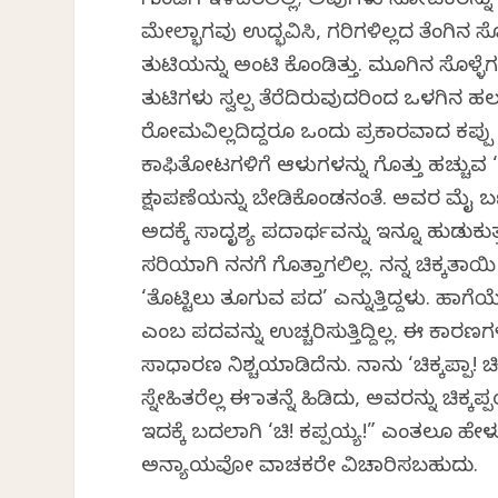
ಗುಂಡಿಗೆ ಇಳಿದಿರಲಿಲ್ಲ; ಅವುಗಳು ನೋಟಕರನ್ನು 
ಮೇಲ್ಭಾಗವು ಉದ್ಭವಿಸಿ, ಗರಿಗಳಿಲ್ಲದ ತೆಂಗಿನ
ತುಟಿಯನ್ನು ಅಂಟಿ ಕೊಂಡಿತ್ತು. ಮೂಗಿನ ಸೊಳ್ಳೆಗ
ತುಟಿಗಳು ಸ್ವಲ್ಪ ತೆರೆದಿರುವುದರಿಂದ ಒಳಗಿನ ಹಲ್ಲ
ರೋಮವಿಲ್ಲದಿದ್ದರೂ ಒಂದು ಪ್ರಕಾರವಾದ ಕಪ್ಪು ಬ
ಕಾಫಿತೋಟಗಳಿಗೆ ಆಳುಗಳನ್ನು ಗೊತ್ತು ಹಚ್ಚುವ ‘
ಕ್ಷಮಾಪಣೆಯನ್ನು ಬೇಡಿಕೊಂಡನಂತೆ. ಅವರ ಮೈ ಬ
ಅದಕ್ಕೆ ಸಾದೃಶ್ಯ ಪದಾರ್ಥವನ್ನು ಇನ್ನೂ ಹುಡುಕ
ಸರಿಯಾಗಿ ನನಗೆ ಗೊತ್ತಾಗಲಿಲ್ಲ. ನನ್ನ ಚಿಕ್ಕ
‘ತೊಟ್ಟಿಲು ತೂಗುವ ಪದ’ ಎನ್ನುತ್ತಿದ್ದಳು. ಹ
ಎಂಬ ಪದವನ್ನು ಉಚ್ಚರಿಸುತ್ತಿದ್ದಿಲ್ಲ. ಈ ಕಾ
ಸಾಧಾರಣ ನಿಶ್ಚಯಮಾಡಿದೆನು. ನಾನು ‘ಚಿಕ್ಕಪ್ಪಾ! 
ಸ್ನೇಹಿತರೆಲ್ಲ ಈ ಮಾತನ್ನೆ ಹಿಡಿದು, ಅವರನ್ನು ಚಿ
ಇದಕ್ಕೆ ಬದಲಾಗಿ ‘ಚಿ! ಕಪ್ಪಯ್ಯ!” ಎಂತಲೂ ಹೇಳು
ಅನ್ಯಾಯವೋ ವಾಚಕರೇ ವಿಚಾರಿಸಬಹುದು.