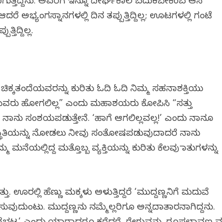
ತಿದ್ದೆನು. ಅವರಿಗೆ ಇನ್ನೂ ದೀರ್ಘಕಾಲ ಬದುಕಬೇಕೆಂಬ ಆಸೆ
ರೆ ಅಭ್ಯಂಗಸ್ನಾನಗಳಲ್ಲಿ ದಿನ ತಪ್ಪುತ್ತಿದ್ದಿಲ್ಲ; ಊಟಗಳಲ್ಲಿ ಗಂಟೆ
್ತಿದ್ದಿಲ್ಲ.
ಕ್ಕತಂದೆಯವರನ್ನು ಕುರಿತು ಓದಿ ಓದಿ ನಿಮ್ಮ ಸಹನಾಶಕ್ತಿಯು
ೆಯವರು ಹೋಗಲಿಲ್ಲ” ಎಂದು ಮಹಾಶಯರು ಕೋಪಿಸಿ “ಸತ್ತು
 ನಾನು ಸಂಶಯಪಡುತ್ತೇನೆ. ‘ಹಾಗೆ ಆಗಲಿಲ್ಲವಲ್ಲ!’ ಎಂದು ನಾನೂ
 ಸ್ಥಿತಿಯನ್ನು ನೋಡಲು ನೀವು ಸಂತೋಷಪಡುವುದಾದರೆ ನಾನು
ಮನೆಯಲ್ಲಿದ್ದ ಮತ್ತೊಬ್ಬ ವ್ಯಕ್ತಿಯನ್ನು ಕುರಿತು ಕೆಲವು ಮಾತುಗಳನ್ನು
 ಊರಲ್ಲಿ ಹೆಣ್ಣು ಮಕ್ಕಳು ಅಳುತ್ತಿದ್ದರೆ ‘ಮುದ್ದಣ್ಣನಿಗೆ ಮದುವೆ
ುವುದುಂಟು. ಮುದ್ದಣ್ಣನು ನಮ್ಮೆಲ್ಲರಿಗೂ ಅನ್ನದಾತಾರನಾಗಿದ್ದನು.