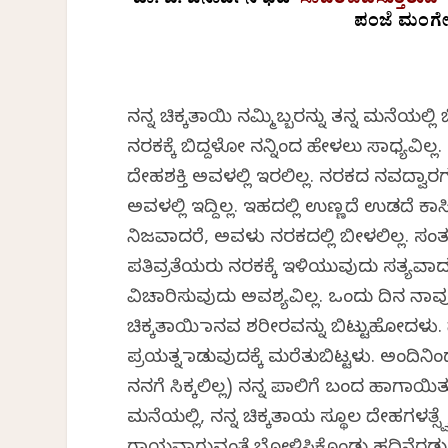
ಡಾ
.
ಬಿ
.
ಜನಾರ್ದನ
ಭಟ್
ಸಾದರಪಡಿಸುತ್ತಿರುವ
ಪಂಜೆ
ಮಂಗೇ
ನನ್ನ ಚಿಕ್ಕತಾಯಿ ನಮ್ಮಿಬ್ಬರನ್ನು ತನ್ನ ಮನೆಯ
ನರಕಕ್ಕೆ ಬಿದ್ದಳೋ ನನ್ನಿಂದ ಹೇಳಲು ಸಾಧ್ಯವಿಲ್
ದೇಹಶಕ್ತಿ ಅವಳಲ್ಲಿ ಇರಲಿಲ್ಲ. ನರಕದ ನವದ್ವಾರ
ಅವಳಲ್ಲಿ ಇದ್ದಿಲ್ಲ. ಇಹದಲ್ಲಿ ಉಣ್ಣದೆ ಉಡದೆ ಕ
ನಿಜವಾದರೆ, ಅವಳು ನರಕದಲ್ಲಿ ಬೀಳಲಿಲ್ಲ. ಸಂ
ಪತಿವ್ರತೆಯರು ನರಕಕ್ಕೆ ಇಳಿಯುವುದು ಸತ್ಯವಾದ
ವಿಚಾರಿಸುವುದು ಅವಶ್ಯವಿಲ್ಲ. ಒಂದು ದಿನ ನಾ
ಚಿಕ್ಕತಾಯಿ ಮಾನವ ಶರೀರವನ್ನು ಬಿಟ್ಟುಹೋದಳ
ಪ್ರಯತ್ನ ಮಾಡುವುದಕ್ಕೆ ಮರೆತುಬಿಟ್ಟಳು. ಅಂ
ನನಗೆ ಸಿಕ್ಕಲಿಲ್ಲ) ನನ್ನ ಪಾಲಿಗೆ ಬಂದ ಹಾಗಾಯಿ
ಮನೆಯಲ್ಲಿ, ನನ್ನ ಚಿಕ್ಕತಾಯ ಸ್ಥೂಲ ದೇಹಗಳತ್ಸ್ವ