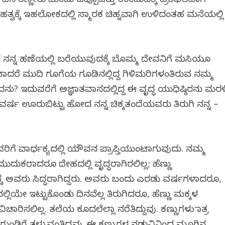
 ತಣ್ಣೀರು ಮಿಂದು ಒಪ್ಪೊಪತ್ತು ಉಂಡುದಕ್ಕೆ ಪ್ರತಿಫಲವಾಗಿ
 ಮಹತ್ವಕ್ಕೆ ಇಹಲೋಕದಲ್ಲಿ ಸ್ಮಾರಕ ಚಿಹ್ನವಾಗಿ ಉಳಿದಂತಹ ಮನೆಯಲ್ಲಿ
 ನನ್ನ ಹಣೆಯಲ್ಲಿ ಬರೆಯುವುದಕ್ಕೆ ಬೊಮ್ಮ ದೇವನಿಗೆ ಮಸಿಯೂ
ವಾದರೆ ಮುದಿ ಗೂಗೆಯ ಗೂಡಿನಲ್ಲಿದ್ದ ಗಿಳಿಮರಿಗಳಂತಿರುವ ನಮ್ಮ
ದನು? ಇದುವರೆಗೆ ಅಜ್ಞಾತವಾಸದಲ್ಲಿದ್ದ ಈ ವೃದ್ಧ ಯುಧಿಷ್ಠಿರನು ಮರಳ
 ವರ್ಷ ಊರುಬಿಟ್ಟು ಹೋದ ನನ್ನ ಚಿಕ್ಕತಂದೆಯವರು ತಿರುಗಿ ನನ್ನ –
ಲವರಿಗೆ ವಾರ್ಧಕ್ಯದಲ್ಲಿ ಯೌವನ ಪ್ರಾಪ್ತಿಯುಂಟಾಗುವುದು. ನಮ್ಮ
ಿ ಮುದುಕರಾದರೂ ದೇಹದಲ್ಲಿ ವೃದ್ಧರಾಗಿರಲಿಲ್ಲ; ಹೆಣ್ಣು
ಳಲಿಕ್ಕೆ ಅವರು ಸಿದ್ಧರಾಗಿದ್ದರು. ಅವರು ಬಂದು ಎರಡು ವರ್ಷಗಳಾದರೂ,
ಿಯೇ ಇಟ್ಟುಕೊಂಡು ದಿನವೆಲ್ಲ ತಿರುಗಿದರೂ, ಹೆಣ್ಣು ಮಕ್ಕಳ
ರಿಸಲಿಲ್ಲ. ತಲೆಯ ಕೂದಲೆಲ್ಲಾ ನರೆತಿದ್ದುವು. ಕಣ್ಣುಗಳು ಮಾತ್ರ