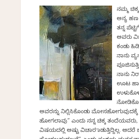
ನಮ್ಮ ಚಿಕ
ಅನ್ಯ ಹಣ 
ತನ್ನ ಪೆಟ್
ಅವರು ವಿಚಾ
ಕಂಡು ಹಿ
ನಾನು ವ್ಯ
ಪೂಜಿಸುತ
ನಾನು ನಿ
ಊಟ ಹಾಕದ
ಉಳುಕೊಳ್ಳು
ನೋಡಿಕೊಂ
ಅವರನ್ನು ನಿಲ್ಲಿಸಿಕೊಂಡು ಮೋಸಹೋಗುವುದಕ್ಕೆ ಸಿ
ಹೋಗಲಾವು” ಎಂದು ನನ್ನ ಚಿಕ್ಕ ತಂದೆಯವರು, ನನ
ವಿಷಯದಲ್ಲಿ ಅಷ್ಟು ವಿಚಾರ ಮಾಡುತ್ತಿದ್ದಿಲ್ಲ.