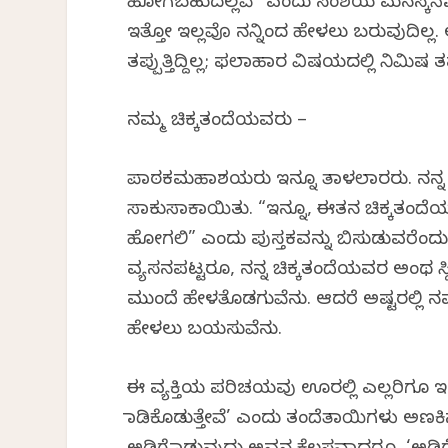
ಹೋಗಬಹುದಲ್ಲವೆ” ಎಂದು ಸಂಶಯ ಮನಸ್ಕನಾಗುತ್
ಇತ್ತೋ ಇಲ್ಲವೊ ನನ್ನಿಂದ ಹೇಳಲು ಬರುವುದಿಲ್ಲ. ಆದ
ತಪ್ಪುತ್ತಿದ್ದಿಲ್ಲ; ಫಲಾಹಾರ ವಿಷಯದಲ್ಲಿ ನಿಮಿಷ ತಪ್ಪುತ
ನಮ್ಮ ಚಿಕ್ಕತಂದೆಯವರು –
ಪಾಠಕಮಹಾಶಯರು ಇನ್ನೂ ತಾಳಲಾರರು. ನನ್ನ ಚಿ
ಸಾಕುಸಾಕಾಯಿತು. “ಇನ್ನೂ, ಈತನ ಚಿಕ್ಕತಂದ
ಹೋಗಲಿ” ಎಂದು ಪುಸ್ತಕವನ್ನು ಬಿಸುಡುವರೆಂದು
ವ್ಯಸನಪಟ್ಟರೂ, ನನ್ನ ಚಿಕ್ಕತಂದೆಯವರ ಅಂಥ
ಮುಂದೆ ಹೇಳತೊಡಗುವೆನು. ಆದರೆ ಅಷ್ಟರಲ್ಲಿ ನಮ್ಮ 
ಹೇಳಲು ಬಯಸುವೆನು.
ಈ ವ್ಯಕ್ತಿಯ ಪರಿಚಯವು ಊರಲ್ಲಿ ಎಲ್ಲರಿಗೂ ಇತ್ತು.
ಮಾಡಿಕೊಡುತ್ತೇವೆ’ ಎಂದು ತಂದೆತಾಯಿಗಳು ಅಣಕಿಸ