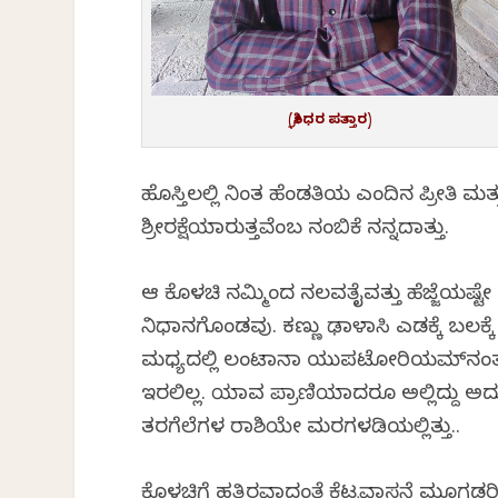
(ಶ್ರೀಧರ ಪತ್ತಾರ)
ಹೊಸ್ತಿಲಲ್ಲಿ ನಿಂತ ಹೆಂಡತಿಯ ಎಂದಿನ ಪ್ರೀತಿ
ಶ್ರೀರಕ್ಷೆಯಾಗಿರುತ್ತವೆಂಬ ನಂಬಿಕೆ ನನ್ನದಾಗಿತ್ತು.
ಆ ಕೊಳಚಿ ನಮ್ಮಿಂದ ನಲವತೈವತ್ತು ಹೆಜ್ಜೆಯಷ್
ನಿಧಾನಗೊಂಡವು. ಕಣ್ಣು ಢಾಳಾಗಿಸಿ ಎಡಕ್ಕೆ ಬಲಕ್ಕ
ಮಧ್ಯದಲ್ಲಿ ಲಂಟಾನಾ ಯುಪಟೋರಿಯಮ್‌ನಂತಹ 
ಇರಲಿಲ್ಲ. ಯಾವ ಪ್ರಾಣಿಯಾದರೂ ಅಲ್ಲಿದ್ದು ಅದು ಚಿ
ತರಗೆಲೆಗಳ ರಾಶಿಯೇ ಮರಗಳಡಿಯಲ್ಲಿತ್ತು..
ಕೊಳಚಿಗೆ ಹತ್ತಿರವಾದಂತೆ ಕೆಟ್ಟವಾಸನೆ ಮೂಗಿಗಡರಿತು. 