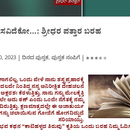
ವಿದೆಕೋ…: ಶ್ರೀಧರ ಪತ್ತಾರ ಬರಹ
0, 2023
|
ದಿನದ ಪುಸ್ತಕ
,
ಪುಸ್ತಕ ಸಂಪಿಗೆ
|
ಿಲ್ಲ. ಒಂದು ವೇಳೆ ನಾನು ಶಸ್ತ್ರಪ್ರಹಾರಕ್ಕೆ
ಲದೇ ನಿಂತಿದ್ದ ನನ್ನ ಅನಿರೀಕ್ಷಿತ ದೇಹಚಲನೆ
ರಶಃ ಕೆರಳುತ್ತಿತ್ತು. ನಾನು ಗನ್ನು ಮೇಲಕ್ಕೆತ್ತಿ
 ಅದು ಠಣ್ ಎಂದು ಒಂದೇ ನೆಗೆತಕ್ಕೆ ನಮ್ಮ
ದಿರುತ್ತಿತ್ತು. ಕ್ಷಣಮಾತ್ರದಲ್ಲೇ ಈ ಅಚಾತುರ್ಯ
ು ಗನ್ನು ಚಲಾಯಿಸುವ ಗೋಜಿಗೆ ಹೋಗದಿದ್ದುದೆ
ಸರಿಯಾಯ್ತು.
ವ ಕಥನ “ಕಾಟಿಹಳ್ಳದ ತಿರುವು” ಕೃತಿಯ ಒಂದು ಬರಹ ನಿಮ್ಮ ಓದಿಗ