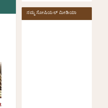
ನಮ್ಮ ಸೋಷಿಯಲ್‌ ಮೀಡಿಯಾ
ೆ