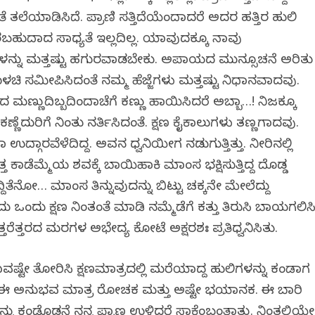
 ತಲೆಯಾಡಿಸಿದೆ. ಪ್ರಾಣಿ ಸತ್ತಿದೆಯೆಂದಾದರೆ ಅದರ ಹತ್ತಿರ ಹುಲಿ
ಬಹುದಾದ ಸಾಧ್ಯತೆ ಇಲ್ಲದಿಲ್ಲ. ಯಾವುದಕ್ಕೂ ನಾವು
ನ್ನು ಮತ್ತಷ್ಟು ಹಗುರವಾಗಿಡಬೇಕು. ಅಪಾಯದ ಮುನ್ಸೂಚನೆ ಅರಿತು
ಚಿ ಸಮೀಪಿಸಿದಂತೆ ನಮ್ಮ ಹೆಜ್ಜೆಗಳು ಮತ್ತಷ್ಟು ನಿಧಾನವಾದವು.
ಯದ ಮಣ್ಣುದಿಬ್ಬದಿಂದಾಚೆಗೆ ಕಣ್ಣು ಹಾಯಿಸಿದರೆ ಅಬ್ಬಾ…! ನಿಜಕ್ಕೂ
ಣೆದುರಿಗೆ ನಿಂತು ನರ್ತಿಸಿದಂತೆ. ಕ್ಷಣ ಕೈಕಾಲುಗಳು ತಣ್ಣಗಾದವು.
ಉದ್ಗಾರವೆಳೆದಿದ್ದ. ಅವನ ಧ್ವನಿಯೀಗ ನಡುಗುತ್ತಿತ್ತು. ನೀರಿನಲ್ಲಿ
ತ್ತ ಕಾಡೆಮ್ಮೆಯ ಶವಕ್ಕೆ ಬಾಯಿಹಾಕಿ ಮಾಂಸ ಭಕ್ಷಿಸುತ್ತಿದ್ದ ದೊಡ್ಡ
ದ್ದಿತೆನೋ… ಮಾಂಸ ತಿನ್ನುವುದನ್ನು ಬಿಟ್ಟು ಚಕ್ಕನೇ ಮೇಲೆದ್ದು
ು ಕ್ಷಣ ನಿಂತಂತೆ ಮಾಡಿ ನಮ್ಮೆಡೆಗೆ ಕತ್ತು ತಿರುಗಿಸಿ ಬಾಯಗಲಿಸ
್ತರೆತ್ತರದ ಮರಗಳ ಅಭೇದ್ಯ ಕೋಟೆ ಅಕ್ಷರಶಃ ಪ್ರತಿಧ್ವನಿಸಿತು.
ಷ್ಟೇ ತೋರಿಸಿ ಕ್ಷಣಮಾತ್ರದಲ್ಲಿ ಮರೆಯಾಗಿದ್ದ ಹುಲಿಗಳನ್ನು ಕಂಡಾಗ
 ಈ ಅನುಭವ ಮಾತ್ರ ರೋಚಕ ಮತ್ತು ಅಷ್ಟೇ ಭಯಾನಕ. ಈ ಬಾರಿ
ನು ಕಂಡೊಡನೆ ನನ್ನ ಪ್ರಾಣ ಉಳಿದರೆ ಸಾಕೆಂಬಂತಾಗಿತ್ತು. ನಿಂತಲ್ಲಿಯೇ