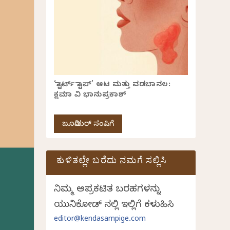
‘ಸ್ಟಾರ್ಟ್ ಸ್ಟಾಪ್’ ಆಟ ಮತ್ತು ವಡಬಾನಲ:
ಕ್ಷಮಾ ವಿ ಭಾನುಪ್ರಕಾಶ್
ಜೂನಿಯರ್ ಸಂಪಿಗೆ
ಕುಳಿತಲ್ಲೇ ಬರೆದು ನಮಗೆ ಸಲ್ಲಿಸಿ
ನಿಮ್ಮ ಅಪ್ರಕಟಿತ ಬರಹಗಳನ್ನು
ಯುನಿಕೋಡ್ ನಲ್ಲಿ ಇಲ್ಲಿಗೆ ಕಳುಹಿಸಿ
editor@kendasampige.com