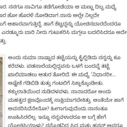
 ದೂರ. ನನಗೂ ಸಾವಿಗೂ ತಡೆಗೋಡೆಯಾಗಿ ಆ ಮಣ್ಣು ದಿಬ್ಬ ಮಧ್ಯೆ
ಿ ದೂರ ಹೋಗಿ ಹೊರಳಿ ನೋಡಿದಾಗ ನಾನು ಅಲ್ಲೇ ನಿಲ್ಲದೇ
ಯಿಗೆ ಆಹಾರವಾಗುತ್ತಿದ್ದೆ. ಹಾಗೆ ಕೆಟ್ಟದ್ದನ್ನು ಯೋಚಿಸಬಾರದೆಂದರೂ
ತ್ತು. ಎರಡ್ಮೂರು ಬಾರಿ ನೀರು ಗುಟುಕರಿಸಿ ಮಗ್ಗಲು ಬದಲಿಸಿದರೂ ಅದೇ
್ತು.
ಅಂದು ಸುಮಾ ನಾಷ್ಟಾದ ತಟ್ಟೆಯನ್ನು ಕೈಲ್ಹಿಡಿದು ನನ್ನನ್ನು ಕೂಗಿ
ಕರೆದಳು. ಪಡಸಾಲೆಯಲ್ಲಿದ್ದವನು ಒಳಗೆ ಬಂದವ್ನೆ ತಟ್ಟೆ
ಖಾಲಿಮಾಡಲು ಆತುರ ತೋರಿದೆ. ಈ ಮಧ್ಯೆ ‘ನಿಧಾನರೀ…
ಅಷ್ಟೇಕೆ ಗಡಿಬಿಡಿ ತುತ್ತು ಗಂಟಲಿಗೆ ಸಿಕ್ಹಾಕ್ಕೊಂಡೀತು.
ಕಕ್ಕುಲಾತಿಯಿಂದ ನುಡಿದಳವಳು. ನಾನಾದರೋ ಅಂದು
ಮಹತ್ವದ ಕ್ಷಣವೊಂದಕ್ಕೆ ಸಾಕ್ಷಿಯಾಗಬೇಕಿತ್ತು. ಅಂತೆಯೇ ಹಾಗೆ
ಅವಸರಿಸಿದೆನೇನೋ? ಹೀಗಾಗುವುದೆಂದು ನಾನಂತೂ
ಊಹಿಸಿರಲಿಲ್ಲ. ಇನ್ನೂ ನನ್ನವಳಾದರೂ ಆ ಬಗ್ಗೆ ಹೇಗೆ
ಯೋಚಿಸಿಯಾಳು? ನನ್ನೊಡನಿದ್ದ ಸಿದ್ದ ಮತ್ತು ಹಸನ್ ಅವರೂ