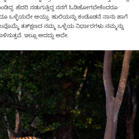
ಲಗೊಂಡಿದ್ದ. ಹೆದರಿ ನಡುಗುತ್ತಿದ್ದ ನನಗೆ ಓಡಿಹೋಗಬೇಕೆಂದರೂ
ಂತೆ. ಅದೂ ಒಳ್ಳೆಯದೇ ಆಯ್ತು. ಹುಲಿಯನ್ನು ಕಂಡೊಡನೆ ನಾನು ಹಾಗೆ
. ಕೆಲವೊಮ್ಮೆ ತತ್‌ಕ್ಷಣದ ನಮ್ಮ ಒಳ್ಳೆಯ ನಿರ್ಧಾರಗಳು ನಮ್ಮನ್ನು
ಳಿಸುತ್ತವೆ. ಇಲ್ಲೂ ಆದದ್ದು ಅದೇ.