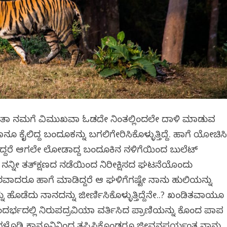
ಂತಾಗಿ ನಮಗೆ ವಿಮುಖವಾಗಿ ಓಡದೇ ನಿಂತಲ್ಲಿಂದಲೇ ದಾಳಿ ಮಾಡುವ
ಕೈಲಿದ್ದ ಬಂದೂಕನ್ನು ಬಗಲಿಗೇರಿಸಿಕೊಳ್ಳುತ್ತಿದ್ದೆ. ಹಾಗೆ ಯೋಚಿಸ
್ಟಿದ್ದರೆ ಆಗಲೇ ಲೋಡಾಗಿದ್ದ ಬಂದೂಕಿನ ನಳಿಗೆಯಿಂದ ಬುಲೆಟ್
ತು. ನನ್ನೀ ತತ್‌ಕ್ಷಣದ ನಡೆಯಿಂದ ನಿರೀಕ್ಷಿಸದ ಘಟನೆಯೊಂದು
ೆಗೋಸ್ಕರವಾದರೂ ಹಾಗೆ ಮಾಡಿದ್ದರೆ ಆ ಘಳಿಗೆಗಷ್ಟೇ ನಾನು ಹುಲಿಯನ್ನು
ೊಡೆದು ನಾನದನ್ನು ಜೀರ್ಣಿಸಿಕೊಳ್ಳುತ್ತಿದ್ದೆನೇ..? ಖಂಡಿತವಾಗಿಯೂ
ದರ್ಭದಲ್ಲಿ ನಿರುಪದ್ರವಿಯಾಗಿ ವರ್ತಿಸಿದ ಪ್ರಾಣಿಯನ್ನು ಕೊಂದ ಪಾಪ