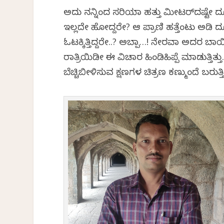
ಅದು ನನ್ನಿಂದ ಸರಿಯಾಗಿ ಹತ್ತು ಮೀಟರ್‌ದಷ್ಟೇ
ಇಲ್ಲದೇ ಹೋಗಿದ್ದರೇ? ಆ ಪ್ರಾಣಿ ಹತ್ತೆಂಟು ಅಡ
ಓಟಕ್ಕಿತ್ತಿದ್ದರೇ..? ಅಬ್ಪಾ…! ನೇರವಾಗಿ ಅದರ ಬಾ
ರಾತ್ರಿಯಿಡೀ ಈ ವಿಚಾರ ಹಿಂಡಿಹಿಪ್ಪೆ ಮಾಡುತ್ತಿ
ಬೆಚ್ಚಿಬೀಳಿಸುವ ಕ್ಷಣಗಳ ಚಿತ್ರಣ ಕಣ್ಮುಂದೆ ಬರುತ್ತಿತ