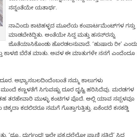
ನನ್ನಂತೆಯೇ ಯತಾರ್ಥ.
ನಾವಿಂದು ಕಾಟಿಹಳ್ಳದ ಮೂಲೆಯ ಕಂಪಾರ್ಟಮೆಂಟ್‌ಗಳ ಗಸ್ತು
ಮಾಡಬೇಕಿದ್ದಿತು. ಅಂತೆಯೇ ಸಿದ್ದ ಮತ್ತು ಹಸನ್‌ರನ್ನು
ಜೊತೆಯಾಗಿಸಿಕೊಂಡು ಹೊರಡಲನುವಾದೆ. ‘ಹುಷಾರು ರೀ’ ಎಂದ
 ಮತ್ತು ಕಾಳಜಿ ಬೆರೆತ ಮಾತು. ಅವಳ ಈ ಮಾತುಗಳೇ ನನಗೆ ಎಂದೆಂದೂ
ಟೇ ದೂರ. ಅಭ್ಯಾಸಬಲದಿಂದೆಂಬಂತೆ ನಮ್ಮ ಕಾಲುಗಳು
ೆ ಮುಂದೆ ಕಣ್ಣಳತೆಗೆ ಸಿಗುವಷ್ಟು ದೂರ ದೃಷ್ಟಿ ಹರಿಸಿದೆವು. ಮರಗಿಡಗಳ
ತರಹೇವಾರಿ ಮುಳ್ಳು ಕಂಟಿಗಳ ಪೊದೆ. ಅಲ್ಲಿ ಯಾವ ಸಪ್ಪಳವೂ
ಕ್ಕದಾಗಿ ಕದಲಿದರೂ ನಮಗೆ ಗೊತ್ತಾಗುತ್ತಿತ್ತು. ಏಕೆಂದರೆ ಕಸಕಡ್ಡಿ
‘ಥೂ.. ದುರ್ಗಂಧ! ಇಲ್ಲೇ ಪಕ್ಕದಲ್ಲೆಲ್ಲೋ ಪ್ರಾಣಿ ಸತ್ತಿದೆ’ ಸಿದ್ದ