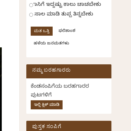
ಹಾಸಿಗೆ ಇದ್ದಷ್ಟು ಕಾಲು ಚಾಚಬೇಕು
ಸಾಲ ಮಾಡಿ ತುಪ್ಪ ತಿನ್ನಬೇಕು
ಫಲಿತಾಂಶ
ಹಳೆಯ ಜನಮತಗಳು
ನಮ್ಮ ಬರಹಗಾರರು
ಕೆಂಡಸಂಪಿಗೆಯ ಬರಹಗಾರರ
ಪುಟಗಳಿಗೆ
ಇಲ್ಲಿ ಕ್ಲಿಕ್ ಮಾಡಿ
ಪುಸ್ತಕ ಸಂಪಿಗೆ