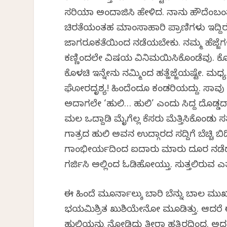
ಸರಿಯಾಗಿ ಅಂದಾಜಿಸಿ ಹೇಳಿದ. ನಾನು ಹೌದೆಂಬಂತೆ
ಚಿರತೆಯಂತಹ ಮಾಂಸಾಹಾರಿ ಪ್ರಾಣಿಗಳು ಇದ್ದಿರ
ಜಾಗರೂಕತೆಯಿಂದ ನಡೆಯಬೇಕು. ನಮ್ಮ ಹೆಜ್ಜೆಗಳ
ಕಣ್ಣಿಂದಲೇ ವಿಷಯ ವಿನಿಮಯಿಸಿಕೊಂಡೆವು. ಕೊಳ
ಕೊಳಚಿ ಇನ್ನೇನು ನಮ್ಮಿಂದ ಹತ್ಹೆಜ್ಜೆಯಷ್ಟೇ. ಮಧ್
ಘೋರದೃಶ್ಯ! ಹಿಂದೆಂದೂ ಕಂಡರಿಯದ್ದು. ಸಾವು ಕಣ್
ಅದಾಗಲೇ ‘ಹುಲಿ… ಹುಲಿ’ ಎಂದು ಸಿದ್ದ ದೊಡ್ಡದಾಗಿ 
ಮಲಗಿ ಒದ್ದಾಡಿ ಮೈಗೆಲ್ಲ ಕೆಸರು ಮೆತ್ತಿಸಿಕೊಂಡು ಸ
ಗಾತ್ರದ ಹುಲಿ ಅವನ ಉದ್ಗಾರದ ಸದ್ದಿಗೆ ಬೆಚ್ಚಿ ಬಿ
ಗಾಂಭೀರ್ಯದಿಂದ ಐದಾರು ಮಾರು ದೂರ ನಡೆದು ಒಂದ
ಗರ್ಜಿಸಿ ಅಲ್ಲಿಂದ ಓಡಿಹೋಯ್ತು. ಸುತ್ತಲಿರುವ ಎತ
ಈ ಹಿಂದೆ ಮೂರ್ನಾಲ್ಕು ಬಾರಿ ಬೆನ್ನು ಬಾಲ ಮುಖವ
ಭಯಮಿಶ್ರಿತ ಖುಶಿಯೇನೋ ಮೂಡಿತ್ತು. ಆದರೆ
ಹುಲಿಯನ್ನು ನೋಡಿದ್ದು ತೀರಾ ಹತ್ತಿರದಿಂದ. ಅದನ್