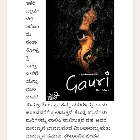
ಇತರೆ
ಪ್ರಾಣಿಗ
ಳಲ್ಲಿ
ಇದೊಂ
ದು
ಸಂತಾ
ನೋತ್ಪ
ತ್ತಿ
ಮತ್ತು
ಪೀಳಿಗೆ
ಯನ್ನು
ಮುಂ
ದುವರಿ
ಸುವ ಕ್ರಿಯೆ. ಅವೂ ತಮ್ಮ ಮರಿಗಳನ್ನು ಒಂದು
ಹಂತದವರೆಗೆ ಪ್ರೀತಿಸುತ್ತವೆ. ಕೆಲವು ಪ್ರಾಣಿಗಳು
ಮರಿಗಳನ್ನು ಲಾಲಿಸಿ ಪಾಲಿಸುತ್ತವೆ ಸಹ. ಆದರೆ
ಮನುಷ್ಯನ ಭಾವಪ್ರಪಂಚ ವಿಶಾಲವಾದದ್ದು ಮತ್ತು
ಮನುಷ್ಯನ ಸಮಾಜ, ಕೌಟುಂಬಿಕ ಜೀವನ