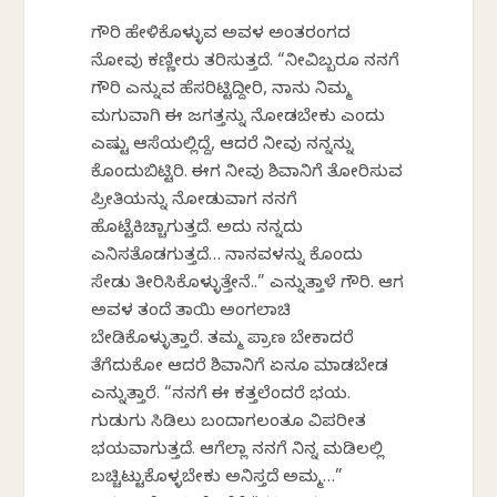
ಗೌರಿ ಹೇಳಿಕೊಳ್ಳುವ ಅವಳ ಅಂತರಂಗದ
ನೋವು ಕಣ್ಣೀರು ತರಿಸುತ್ತದೆ. “ನೀವಿಬ್ಬರೂ ನನಗೆ
ಗೌರಿ ಎನ್ನುವ ಹೆಸರಿಟ್ಟಿದ್ದೀರಿ, ನಾನು ನಿಮ್ಮ
ಮಗುವಾಗಿ ಈ ಜಗತ್ತನ್ನು ನೋಡಬೇಕು ಎಂದು
ಎಷ್ಟು ಆಸೆಯಲ್ಲಿದ್ದೆ, ಆದರೆ ನೀವು ನನ್ನನ್ನು
ಕೊಂದುಬಿಟ್ಟಿರಿ. ಈಗ ನೀವು ಶಿವಾನಿಗೆ ತೋರಿಸುವ
ಪ್ರೀತಿಯನ್ನು ನೋಡುವಾಗ ನನಗೆ
ಹೊಟ್ಟೆಕಿಚ್ಚಾಗುತ್ತದೆ. ಅದು ನನ್ನದು
ಎನಿಸತೊಡಗುತ್ತದೆ… ನಾನವಳನ್ನು ಕೊಂದು
ಸೇಡು ತೀರಿಸಿಕೊಳ್ಳುತ್ತೇನೆ..” ಎನ್ನುತ್ತಾಳೆ ಗೌರಿ. ಆಗ
ಅವಳ ತಂದೆ ತಾಯಿ ಅಂಗಲಾಚಿ
ಬೇಡಿಕೊಳ್ಳುತ್ತಾರೆ. ತಮ್ಮ ಪ್ರಾಣ ಬೇಕಾದರೆ
ತೆಗೆದುಕೋ ಆದರೆ ಶಿವಾನಿಗೆ ಏನೂ ಮಾಡಬೇಡ
ಎನ್ನುತ್ತಾರೆ. “ನನಗೆ ಈ ಕತ್ತಲೆಂದರೆ ಭಯ.
ಗುಡುಗು ಸಿಡಿಲು ಬಂದಾಗಲಂತೂ ವಿಪರೀತ
ಭಯವಾಗುತ್ತದೆ. ಆಗೆಲ್ಲಾ ನನಗೆ ನಿನ್ನ ಮಡಿಲಲ್ಲಿ
ಬಚ್ಚಿಟ್ಟುಕೊಳ್ಳಬೇಕು ಅನಿಸ್ತದೆ ಅಮ್ಮ…”