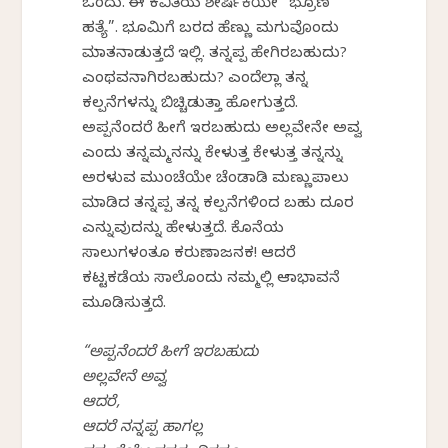
ಒಂದು. ಈ ಕವಿತೆಯ ಶೀರ್ಷಿಕೆಯೇ “ಭ್ರೂಣ
ಹತ್ಯೆ”. ಭೂಮಿಗೆ ಬರದ ಹೆಣ್ಣು ಮಗುವೊಂದು
ಮಾತನಾಡುತ್ತದೆ ಇಲ್ಲಿ. ತನ್ನಪ್ಪ ಹೇಗಿರಬಹುದು?
ಎಂಥವನಾಗಿರಬಹುದು? ಎಂದೆಲ್ಲಾ ತನ್ನ
ಕಲ್ಪನೆಗಳನ್ನು ಬಿಚ್ಚಿಡುತ್ತಾ ಹೋಗುತ್ತದೆ.
ಅಪ್ಪನೆಂದರೆ ಹೀಗೆ ಇರಬಹುದು ಅಲ್ಲವೇನೇ ಅವ್ವ
ಎಂದು ತನ್ನಮ್ಮನನ್ನು ಕೇಳುತ್ತ ಕೇಳುತ್ತ ತನ್ನನ್ನು
ಅರಳುವ ಮುಂಚೆಯೇ ಚೆಂಡಾಡಿ ಮಣ್ಣುಪಾಲು
ಮಾಡಿದ ತನ್ನಪ್ಪ ತನ್ನ ಕಲ್ಪನೆಗಳಿಂದ ಬಹು ದೂರ
ಎನ್ನುವುದನ್ನು ಹೇಳುತ್ತದೆ. ಕೊನೆಯ
ಸಾಲುಗಳಂತೂ ಕರುಣಾಜನಕ! ಆದರೆ
ಕಟ್ಟಕಡೆಯ ಸಾಲೊಂದು ನಮ್ಮಲ್ಲಿ ಆಶಾಭಾವನೆ
ಮೂಡಿಸುತ್ತದೆ.
“ಅಪ್ಪನೆಂದರೆ ಹೀಗೆ ಇರಬಹುದು
ಅಲ್ಲವೇನೆ ಅವ್ವ
ಆದರೆ,
ಆದರೆ ನನ್ನಪ್ಪ ಹಾಗಲ್ಲ