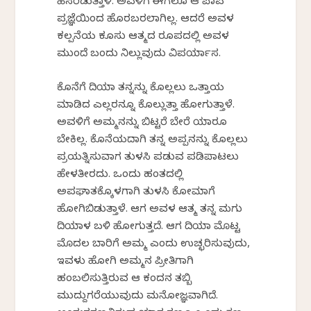
ಹೆಸರಿಡುತ್ತಾಳೆ. ಅವಳಿಗೆ ಈಗಲೂ ಆ ಪಾಪ
ಪ್ರಜ್ಞೆಯಿಂದ ಹೊರಬರಲಾಗಿಲ್ಲ. ಆದರೆ ಅವಳ
ಕಲ್ಪನೆಯ ಕೂಸು ಆತ್ಮದ ರೂಪದಲ್ಲಿ ಅವಳ
ಮುಂದೆ ಬಂದು ನಿಲ್ಲುವುದು ವಿಪರ್ಯಾಸ.
ಕೊನೆಗೆ ದಿಯಾ ತನ್ನನ್ನು ಕೊಲ್ಲಲು ಒತ್ತಾಯ
ಮಾಡಿದ ಎಲ್ಲರನ್ನೂ ಕೊಲ್ಲುತ್ತಾ ಹೋಗುತ್ತಾಳೆ.
ಅವಳಿಗೆ ಅಮ್ಮನನ್ನು ಬಿಟ್ಟರೆ ಬೇರೆ ಯಾರೂ
ಬೇಕಿಲ್ಲ. ಕೊನೆಯದಾಗಿ ತನ್ನ ಅಪ್ಪನನ್ನು ಕೊಲ್ಲಲು
ಪ್ರಯತ್ನಿಸುವಾಗ ತುಳಸಿ ಪಡುವ ಪಡಿಪಾಟಲು
ಹೇಳತೀರದು. ಒಂದು ಹಂತದಲ್ಲಿ
ಅಪಘಾತಕ್ಕೊಳಗಾಗಿ ತುಳಸಿ ಕೋಮಾಗೆ
ಹೋಗಿಬಿಡುತ್ತಾಳೆ. ಆಗ ಅವಳ ಆತ್ಮ ತನ್ನ ಮಗು
ದಿಯಾಳ ಬಳಿ ಹೋಗುತ್ತದೆ. ಆಗ ದಿಯಾ ಮೊಟ್ಟ
ಮೊದಲ ಬಾರಿಗೆ ಅಮ್ಮ ಎಂದು ಉಚ್ಛರಿಸುವುದು,
ಇವಳು ಹೋಗಿ ಅಮ್ಮನ ಪ್ರೀತಿಗಾಗಿ
ಹಂಬಲಿಸುತ್ತಿರುವ ಆ ಕಂದನ ತಬ್ಬಿ
ಮುದ್ದುಗರೆಯುವುದು ಮನೋಜ್ಞವಾಗಿದೆ.