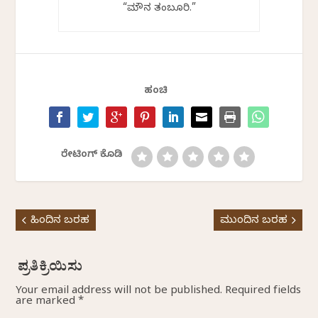
“ಮೌನ ತಂಬೂರಿ.”
ಹಂಚಿ
ರೇಟಿಂಗ್ ಕೊಡಿ
ಹಿಂದಿನ ಬರಹ
ಮುಂದಿನ ಬರಹ
Your email address will not be published.
Required fields
are marked
*