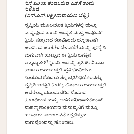
ನಿನ್ನ ಹಿರಿಯ ಕಂದರಿರುವ ಎಡೆಗೆ ತಂದು
ನಿಲಿಸಿದೆ
(ಎನ್.ಎಸ್.ಲಕ್ಷ್ಮೀನಾರಾಯಣ ಭಟ್ಟ)
ಸೃಷ್ಟಿಯ ಮೂಲಭೂತ ಕ್ರಿಯೆಗಳಲ್ಲಿ ಹುಟ್ಟು
ಎನ್ನುವುದು ಒಂದು ಅದ್ಭುತ ಮತ್ತು ಅಪೂರ್ವ
ಕ್ರಿಯೆ. ಸಣ್ಣದಾದ ಕಣವೊಂದು ಭ್ರೂಣವಾಗಿ
ಹಲವಾರು ಹಂತಗಳ ಬೆಳವಣಿಗೆಯನ್ನು ಪೂರೈಸಿ
ಮಗುವಾಗಿ ಹುಟ್ಟುವ ಈ ಕ್ರಿಯೆ ಜಗತ್ತಿನ
ಅತ್ಯದ್ಭುತಗಳ್ಲೊಂದು. ಅದನ್ನು ಪ್ರತಿ ಜೀವಿಯೂ
ಕಾಣಲು ಬಯಸುತ್ತದೆ. ಪ್ರತಿ ಜೀವಿಯೂ
ಸಾಯುವ ಮೊದಲು ತನ್ನ ಪ್ರತಿನಿಧಿಯೊಂದನ್ನು
ಸೃಷ್ಟಿಸಿ ಜಗತ್ತಿಗೆ ಕೊಟ್ಟು ಹೋಗಲು ಬಯಸುತ್ತದೆ.
ಅದರಲ್ಲೂ ಮುಂದುವರಿದ ಮೆದುಳು
ಹೊಂದಿರುವ ಮತ್ತು ಅದರ ಪರಿಣಾಮದಿಂದಾಗಿ
ಮಹತ್ವಾಕಾಂಕ್ಷಿಯಾದ ಮನುಷ್ಯನಿಗೆ ಮತ್ತೂ
ಹಲವಾರು ಕಾರಣಗಳಿವೆ ತನ್ನದೆನ್ನುವ
ಮಗುವೊಂದನ್ನು ಹೊಂದಲು.