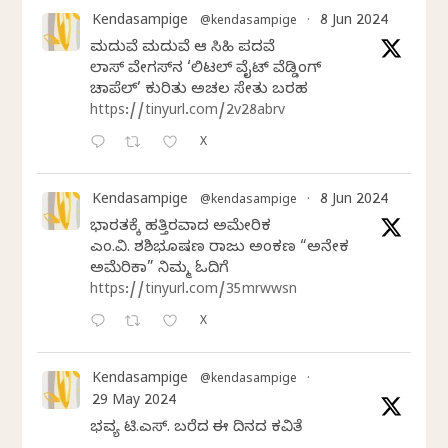
Kendasampige
8 Jun 2024
@kendasampige
·
ಮದುವೆ ಮದುವೆ ಆ ಸಿಹಿ ಪದವೆ
ಲಾಸ್‌ ವೇಗಸ್‌ನ ‘ಲಿಟಲ್ ವೈಟ್ ವೆಡ್ಡಿಂಗ್
ಚಾಪೆಲ್’ ಕುರಿತು ಅಚಲ ಸೇತು ಬರಹ
https://tinyurl.com/2v28abrv
X
Kendasampige
8 Jun 2024
@kendasampige
·
ಭಾರತಕ್ಕೆ ಹತ್ತಿರವಾದ ಅಮೇರಿಕ
ಎಂ.ವಿ. ಶಶಿಭೂಷಣ ರಾಜು ಅಂಕಣ “ಅನೇಕ
ಅಮೆರಿಕಾ” ನಿಮ್ಮ ಓದಿಗೆ
https://tinyurl.com/35mrwwsn
X
Kendasampige
@kendasampige
·
29 May 2024
ಭವ್ಯ ಟಿ.ಎಸ್. ಬರೆದ ಈ ದಿನದ ಕವಿತೆ