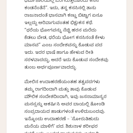
ಧರ್ಮಶಾಲೆಯಲ್ಲಿ ಒರಗಿರುತ್ತಲೊಂದು ಕನಸ
ಕಂಡನೆಂತೆನೆ”. ಇದು, ತನ್ನ ಕನಸಿನಲ್ಲಿ ತಾನು
ರಾಜನಾದಂತೆ ಭಾಸವಾಗಿ ಕಣ್ಣು ಬಿಟ್ಟಾಗ ಏನೂ
ಇಲ್ಲದ್ದು ಅರಿವಾಗುವಂತಹ ಭಿಕ್ಷುಕನ ಕಥೆ.
“ಧರೆಯ ಭೋಗವನ್ನು ನೆಚ್ಚಿ ಹರನ ಮರೆದು
ಕೆಡಲು ಬೇಡ, ಧರೆಯ ಭೋಗ ಕನಸಿನಂತೆ ಕೇಳು
ಮಾನವ” ಎಂಬ ಸಂದೇಶವನ್ನು ಕೊಡುವ ಪದ
ಇದು. ಇದರ ಭಾಷೆ ಹಾಗೂ ಹೇಳುವ ರೀತಿ
ಸರಳವಾದದ್ದು, ಆದರೆ ಇದು ಕೊಡುವ ಸಂದೇಶವು
ತುಂಬ ಅರ್ಥಪೂರ್ಣವಾದದ್ದು.
ಮೇಲಿನ ಉದಾಹರಣೆಯಂತಹ ತತ್ವಪದಗಳು
ತಮ್ಮ ರಾಗದಿಂದಾಗಿ ಮತ್ತು ತಾವು ಕೊಡುವ
ಮೌಲಿಕ ಸಂದೇಶದಿಂದಾಗಿ, ಇವು ಜನಸಾಮಾನ್ಯರ
ಮನಸ್ಸನ್ನು ಆಕರ್ಷಿಸಿ ಅವರ ಬಾಯಲ್ಲಿ ತೋಂಡಿ
ಸಂಪ್ರದಾಯದ ಹಾಡುಗಳಂತೆ ಉಳಿದುಬಂದವು.
ಇನ್ನೊಂದು ಉದಾಹರಣೆ – `ಸೋರುತಿಹುದು
ಮನೆಯ ಮಾಳಿಗೆ’ ಪದ. ಶಿಶುನಾಳ ಶರೀಫರ