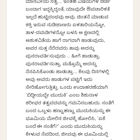
ಮಾನವೀಯ ಸತ್ವ…. ಇಂತಹ ವಿಷಯಗಳ ಚರ್ಚೆ
ಬಂದಾಗ ಇದ್ದಕ್ಕಿದ್ದಂತೆ, ಯಾವುದೇ ಔಪಚಾರಿಕತೆ
ಇಲ್ಲದೆ ಹುಟ್ಟಿದಂಥವು ಅವು. ಚಿಂತನೆ ಮಾಡುವ
ಶಕ್ತಿ ಇರುವ ನುಡಿಜಾಣರು ಏಕತಾರಿಯನ್ನೋ,
ತಾಳ-ದಮಡಿಗಳನ್ನೋ ಬಳಸಿ ಆ ಕ್ಷಣದಲ್ಲಿ
ಆಶುಕವಿತೆಯ ಹಾಗೆ ರಾಗವಾಗಿ ಹಾಡುವುದು,
ಅವರ ಸುತ್ತ ನೆರೆದವರು ತಾವು ಅದನ್ನು
ಪುನರಾವರ್ತಿಸುವುದು … ಹೀಗೆ ಹಾಡುತ್ತಾ,
ಪುನರಾವರ್ತಿಸುತ್ತಾ, ಮತ್ತೊಮ್ಮೆ ಅದನ್ನು
ನೆನಪಿಸಿಕೊಂಡು ಹಾಡುತ್ತಾ…. ಕೆಲವು ದಿನಗಳಲ್ಲಿ
ಅವು ಅವರು ಹಾಡುಗಳ ಪಟ್ಟಿಗೆ ಇದು
ಸೇರಿಹೋಗುತ್ತಿತ್ತು. ಒಂದು ಉದಾಹರಣೆಯಾಗಿ
`ಬಿದ್ದೀಯಬ್ಬೇ ಮುದುಕಿ’ ಎಂಬ ಶಿಶುನಾಳ
ಶರೀಫರ ತತ್ವಪದವನ್ನು ಗಮನಿಸಬಹುದು. ಸಂತೆಗೆ
ಬಂದ ಒಬ್ಬಳು ಹಣ್ಣುಹಣ್ಣು ಮುದುಕಿಯನ್ನು ಈ
ಭೂಮಿಯ ಮೇಲಿನ ಜೀವಕ್ಕೆ ಹೋಲಿಸಿ, `ಏಕೆ
ಬಂದೆ ಈ ಸಂತೆಗೆ?’ ಎಂದು ಮುದುಕಿಯನ್ನು
ಕೇಳುವ ನೆಪದಿಂದ, ಜೀವವು ಈ ಭೂಮಿಯಲ್ಲಿ