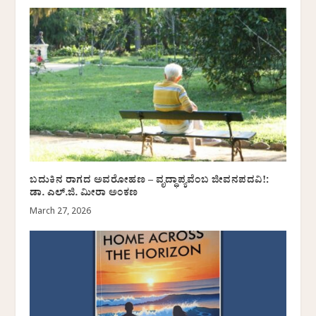
ಬದುಕಿನ ರಾಗದ ಅವರೋಹಣ – ವೃದ್ಧಾಪ್ಯವೆಂಬ ಜೀವನಪದವಿ!:
ಡಾ. ಎಲ್.ಜಿ. ಮೀರಾ ಅಂಕಣ
March 27, 2026