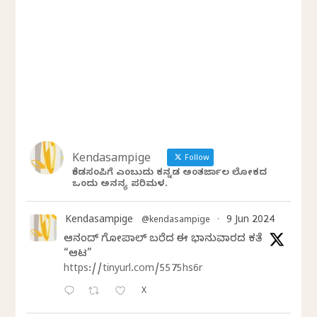
Kendasampige
Follow
ಕೆಂಡಸಂಪಿಗೆ ಎಂಬುದು ಕನ್ನಡ ಅಂತರ್ಜಾಲ ಲೋಕದ
ಒಂದು ಅನನ್ಯ ಪರಿಮಳ.
Kendasampige
9 Jun 2024
@kendasampige
·
ಆನಂದ್‌ ಗೋಪಾಲ್‌ ಬರೆದ ಈ ಭಾನುವಾರದ ಕತೆ
“ಆಟ”
https://tinyurl.com/5575hs6r
X