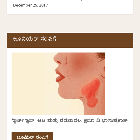
December 29, 2017
ಜೂನಿಯರ್ ಸಂಪಿಗೆ
‘ಸ್ಟಾರ್ಟ್ ಸ್ಟಾಪ್’ ಆಟ ಮತ್ತು ವಡಬಾನಲ: ಕ್ಷಮಾ ವಿ ಭಾನುಪ್ರಕಾಶ್
ಜೂನಿಯರ್ ಸಂಪಿಗೆ