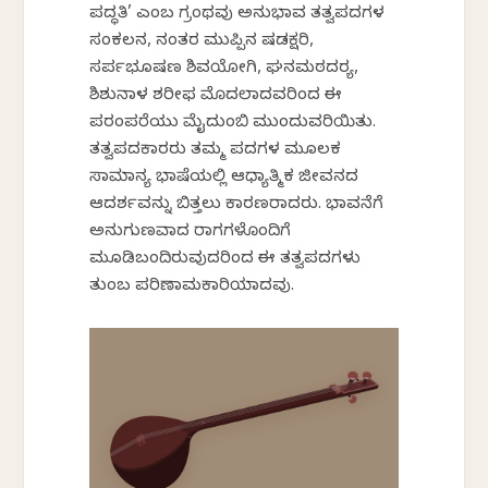
ಪದ್ಧತಿ’ ಎಂಬ ಗ್ರಂಥವು ಅನುಭಾವ ತತ್ವಪದಗಳ
ಸಂಕಲನ, ನಂತರ ಮುಪ್ಪಿನ ಷಡಕ್ಷರಿ,
ಸರ್ಪಭೂಷಣ ಶಿವಯೋಗಿ, ಘನಮಠದರ‍್ಯ,
ಶಿಶುನಾಳ ಶರೀಫ ಮೊದಲಾದವರಿಂದ ಈ
ಪರಂಪರೆಯು ಮೈದುಂಬಿ ಮುಂದುವರಿಯಿತು.
ತತ್ವಪದಕಾರರು ತಮ್ಮ ಪದಗಳ ಮೂಲಕ
ಸಾಮಾನ್ಯ ಭಾಷೆಯಲ್ಲಿ ಆಧ್ಯಾತ್ಮಿಕ ಜೀವನದ
ಆದರ್ಶವನ್ನು ಬಿತ್ತಲು ಕಾರಣರಾದರು. ಭಾವನೆಗೆ
ಅನುಗುಣವಾದ ರಾಗಗಳೊಂದಿಗೆ
ಮೂಡಿಬಂದಿರುವುದರಿಂದ ಈ ತತ್ವಪದಗಳು
ತುಂಬ ಪರಿಣಾಮಕಾರಿಯಾದವು.