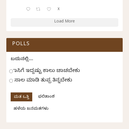
X
Load More
POLLS
ಬದುಕಿನಲ್ಲಿ....
ಹಾಸಿಗೆ ಇದ್ದಷ್ಟು ಕಾಲು ಚಾಚಬೇಕು
ಸಾಲ ಮಾಡಿ ತುಪ್ಪ ತಿನ್ನಬೇಕು
ಫಲಿತಾಂಶ
ಹಳೆಯ ಜನಮತಗಳು