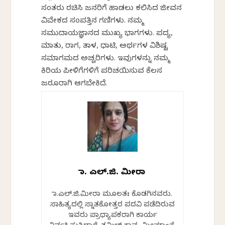
ಸಂತರು ರಚಿಸಿ ಜನರಿಗೆ ಹಾಡಲು ಕಲಿಸಿದ ಜೀವನ
ವಿವೇಕದ ಸಂಪತ್ತಿನ ಗಣಿಗಳು. ನಮ್ಮ
ಸಮುದಾಯಜ್ಞಾನದ ಮುಖ್ಯ ಭಾಗಗಳು. ಪದ್ಯ,
ಮಾತು, ರಾಗ, ತಾಳ, ಧಾಟಿ, ಅರ್ಥಗಳ ವಿಶಿಷ್ಟ
ಸಮಾಗಮದ ಅಚ್ಚರಿಗಳು. ಇವುಗಳನ್ನು ನಮ್ಮ
ಕಿರಿಯ ಪೀಳಿಗೆಗಳಿಗೆ ಪರಿಚಯಿಸುವ ಕೆಲಸ
ಜರೂರಾಗಿ ಆಗಬೇಕಿದೆ.
ಡಾ. ಎಲ್.ಜಿ. ಮೀರಾ
ಡಾ.ಎಲ್.ಜಿ.ಮೀರಾ ಮೂಲತಃ ಕೊಡಗಿನವರು.
ಸಾಹಿತ್ಯದಲ್ಲಿ ಸ್ನಾತಕೋತ್ತರ ಪದವಿ ಪಡೆದಿರುವ
ಇವರು ಪ್ರಾಧ್ಯಾಪಕರಾಗಿ ಕಾರ್ಯ