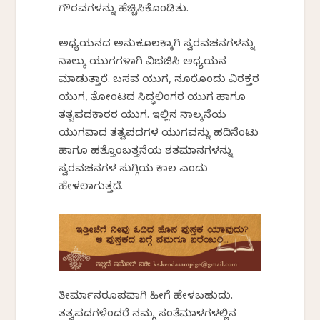
ಗೌರವಗಳನ್ನು ಹೆಚ್ಚಿಸಿಕೊಂಡಿತು.
ಅಧ್ಯಯನದ ಅನುಕೂಲಕ್ಕಾಗಿ ಸ್ವರವಚನಗಳನ್ನು
ನಾಲ್ಕು ಯುಗಗಳಾಗಿ ವಿಭಜಿಸಿ ಅಧ್ಯಯನ
ಮಾಡುತ್ತಾರೆ. ಬಸವ ಯುಗ, ನೂರೊಂದು ವಿರಕ್ತರ
ಯುಗ, ತೋಂಟದ ಸಿದ್ಧಲಿಂಗರ ಯುಗ ಹಾಗೂ
ತತ್ವಪದಕಾರರ ಯುಗ. ಇಲ್ಲಿನ ನಾಲ್ಕನೆಯ
ಯುಗವಾದ ತತ್ವಪದಗಳ ಯುಗವನ್ನು ಹದಿನೆಂಟು
ಹಾಗೂ ಹತ್ತೊಂಬತ್ತನೆಯ ಶತಮಾನಗಳನ್ನು
ಸ್ವರವಚನಗಳ ಸುಗ್ಗಿಯ ಕಾಲ ಎಂದು
ಹೇಳಲಾಗುತ್ತದೆ.
ತೀರ್ಮಾನರೂಪವಾಗಿ ಹೀಗೆ ಹೇಳಬಹುದು.
ತತ್ವಪದಗಳೆಂದರೆ ನಮ್ಮ ಸಂತೆಮಾಳಗಳಲ್ಲಿನ