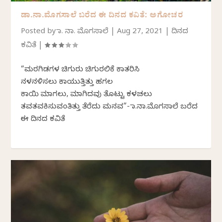
ಡಾ.ನಾ.ಮೊಗಸಾಲೆ ಬರೆದ ಈ ದಿನದ ಕವಿತೆ: ಅಗೋಚರ
Posted by
ಡಾ. ನಾ. ಮೊಗಸಾಲೆ
|
Aug 27, 2021
|
ದಿನದ
ಕವಿತೆ
|
“ಮರಗಿಡಗಳ ಚಿಗುರು ಚಿಗುರಲಿಕೆ ಕಾತರಿಸಿ
ನಳನಳಿಸಲು ಕಾಯುತ್ತಿತ್ತು ಹಗಲ
ಕಾಯಿ ಮಾಗಲು, ಮಾಗಿದವು ತೊಟ್ಟು ಕಳಚಲು
ತವತವಕಿಸುವಂತಿತ್ತು ತೆರೆದು ಮನವ”- ಡಾ.ನಾ.ಮೊಗಸಾಲೆ ಬರೆದ
ಈ ದಿನದ ಕವಿತೆ