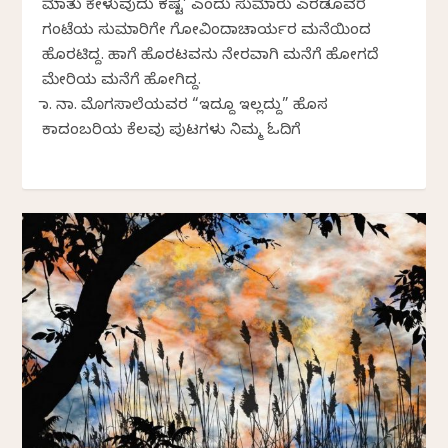
ಮಾತು ಕೇಳುವುದು ಕಷ್ಟ’ ಎಂದು ಸುಮಾರು ಎರಡೂವರೆ
ಗಂಟೆಯ ಸುಮಾರಿಗೇ ಗೋವಿಂದಾಚಾರ್ಯರ ಮನೆಯಿಂದ
ಹೊರಟಿದ್ದ. ಹಾಗೆ ಹೊರಟವನು ನೇರವಾಗಿ ಮನೆಗೆ ಹೋಗದೆ
ಮೇರಿಯ ಮನೆಗೆ ಹೋಗಿದ್ದ.
ಡಾ. ನಾ. ಮೊಗಸಾಲೆಯವರ “ಇದ್ದೂ ಇಲ್ಲದ್ದು” ಹೊಸ
ಕಾದಂಬರಿಯ ಕೆಲವು ಪುಟಗಳು ನಿಮ್ಮ ಓದಿಗೆ