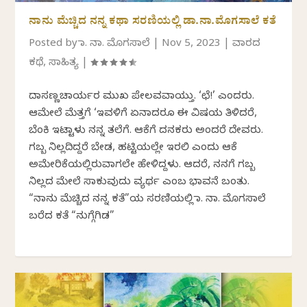
ನಾನು ಮೆಚ್ಚಿದ ನನ್ನ ಕಥಾ ಸರಣಿಯಲ್ಲಿ ಡಾ.ನಾ.ಮೊಗಸಾಲೆ ಕತೆ
Posted by
ಡಾ. ನಾ. ಮೊಗಸಾಲೆ
|
Nov 5, 2023
|
ವಾರದ
ಕಥೆ
,
ಸಾಹಿತ್ಯ
|
ದಾಸಣ್ಣಚಾರ್ಯರ ಮುಖ ಪೇಲವವಾಯ್ತು. ‘ಛೆ!’ ಎಂದರು.
ಆಮೇಲೆ ಮೆತ್ತಗೆ ‘ಇವಳಿಗೆ ಏನಾದರೂ ಈ ವಿಷಯ ತಿಳಿದರೆ,
ಬೆಂಕಿ ಇಟ್ಟಾಳು ನನ್ನ ತಲೆಗೆ. ಆಕೆಗೆ ದನಕರು ಅಂದರೆ ದೇವರು.
ಗಬ್ಬ ನಿಲ್ಲದಿದ್ದರೆ ಬೇಡ, ಹಟ್ಟಿಯಲ್ಲೇ ಇರಲಿ ಎಂದು ಆಕೆ
ಅಮೇರಿಕೆಯಲ್ಲಿರುವಾಗಲೇ ಹೇಳಿದ್ದಳು. ಆದರೆ, ನನಗೆ ಗಬ್ಬ
ನಿಲ್ಲದ ಮೇಲೆ ಸಾಕುವುದು ವ್ಯರ್ಥ ಎಂಬ ಭಾವನೆ ಬಂತು.
“ನಾನು ಮೆಚ್ಚಿದ ನನ್ನ ಕತೆ”ಯ ಸರಣಿಯಲ್ಲಿ ಡಾ. ನಾ. ಮೊಗಸಾಲೆ
ಬರೆದ ಕತೆ “ನುಗ್ಗೆಗಿಡ”