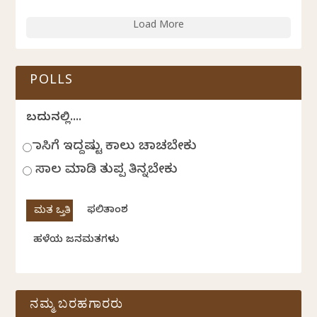
Load More
POLLS
ಬದುಕಿನಲ್ಲಿ....
ಹಾಸಿಗೆ ಇದ್ದಷ್ಟು ಕಾಲು ಚಾಚಬೇಕು
ಸಾಲ ಮಾಡಿ ತುಪ್ಪ ತಿನ್ನಬೇಕು
ಫಲಿತಾಂಶ
ಹಳೆಯ ಜನಮತಗಳು
ನಮ್ಮ ಬರಹಗಾರರು