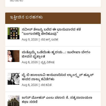
ಇತ್ತೀಚಿನ ಬರಹಗಳು
ನವೀನ್‌ ತೇಜಸ್ವಿ ಬರೆದ ಈ ಭಾನುವಾರದ ಕತೆ
“ಬಂಗಾರಕಡ್ಡಿ ಡೇರೆಹೂವು”
Aug 9, 2026
|
ದಿನದ ಅಗ್ರ ಬರಹ
ಮತ್ತೊಮ್ಮೆ ಒಡೆಯಿತು ಹೃದಯ…: ಜುಲೇಖಾ ಬೇಗಂ
ಜೀವನ ವೃತ್ತಾಂತ
Aug 8, 2026
|
ವ್ಯಕ್ತಿ ವಿಶೇಷ
ವೈ ಬಿ ಹಾಲಬಾವಿ ಅನುವಾದಿಸಿದ ಲ್ಯಾಂಗ್ಸ್ಟನ್ ಹ್ಯೂಸ್
ಅವರ ನಾಲ್ಕು ಕವಿತೆಗಳು
Aug 8, 2026
|
ದಿನದ ಕವಿತೆ
ಜಗನ್‌ ಮೋಹನ್‌ ಎಂಬ ವಠಾರ: ಕೆ. ಸತ್ಯನಾರಾಯಣ
ಕಥಾ ಸರಣಿ