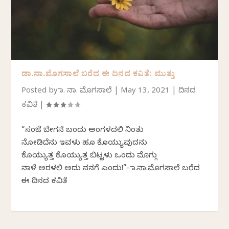
ಡಾ.ನಾ.ಮೊಗಸಾಲೆ ಬರೆದ ಈ ದಿನದ ಕವಿತೆ: ಮುತ್ತು
Posted by
ಡಾ. ನಾ. ಮೊಗಸಾಲೆ
|
May 13, 2021
|
ದಿನದ
ಕವಿತೆ
|
“ಸಂಜೆ ಬೇಗನೆ ಬಂದು ಅಂಗಳದಲಿ ನಿಂತು
ನೋಡಿದೆನು ಇವಳು ಹೂ ಕೊಯ್ಯುವುದನು
ಕೊಯ್ಯುತ್ತ ಕೊಯ್ಯುತ್ತ ಬಿಟ್ಟಳು ಒಂದು ಮೊಗ್ಗು
ನಾಳೆ ಅರಳಲಿ ಅದು ನನಗೆ ಎಂದು!”- ಡಾ.ನಾ.ಮೊಗಸಾಲೆ ಬರೆದ
ಈ ದಿನದ ಕವಿತೆ