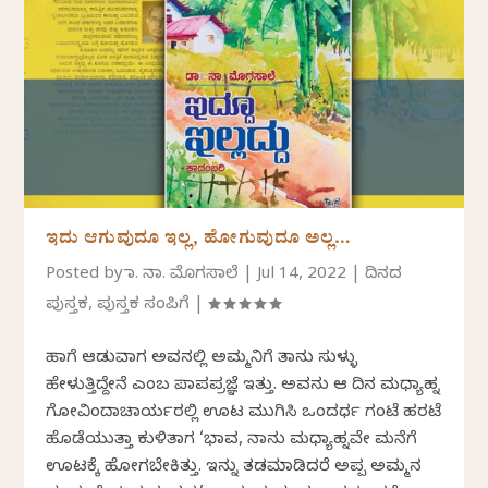
ಇದು ಆಗುವುದೂ ಇಲ್ಲ, ಹೋಗುವುದೂ ಅಲ್ಲ…
Posted by
ಡಾ. ನಾ. ಮೊಗಸಾಲೆ
|
Jul 14, 2022
|
ದಿನದ
ಪುಸ್ತಕ
,
ಪುಸ್ತಕ ಸಂಪಿಗೆ
|
ಹಾಗೆ ಆಡುವಾಗ ಅವನಲ್ಲಿ ಅಮ್ಮನಿಗೆ ತಾನು ಸುಳ್ಳು
ಹೇಳುತ್ತಿದ್ದೇನೆ ಎಂಬ ಪಾಪಪ್ರಜ್ಞೆ ಇತ್ತು. ಅವನು ಆ ದಿನ ಮಧ್ಯಾಹ್ನ
ಗೋವಿಂದಾಚಾರ್ಯರಲ್ಲಿ ಊಟ ಮುಗಿಸಿ ಒಂದರ್ಧ ಗಂಟೆ ಹರಟೆ
ಹೊಡೆಯುತ್ತಾ ಕುಳಿತಾಗ ‘ಭಾವ, ನಾನು ಮಧ್ಯಾಹ್ನವೇ ಮನೆಗೆ
ಊಟಕ್ಕೆ ಹೋಗಬೇಕಿತ್ತು. ಇನ್ನು ತಡಮಾಡಿದರೆ ಅಪ್ಪ ಅಮ್ಮನ