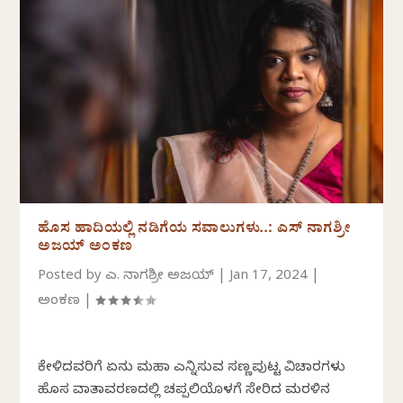
ಹೊಸ ಹಾದಿಯಲ್ಲಿ ನಡಿಗೆಯ ಸವಾಲುಗಳು..: ಎಸ್ ನಾಗಶ್ರೀ
ಅಜಯ್ ಅಂಕಣ
Posted by
ಎಸ್. ನಾಗಶ್ರೀ ಅಜಯ್
|
Jan 17, 2024
|
ಅಂಕಣ
|
ಕೇಳಿದವರಿಗೆ ಏನು ಮಹಾ ಎನ್ನಿಸುವ ಸಣ್ಣಪುಟ್ಟ ವಿಚಾರಗಳು
ಹೊಸ ವಾತಾವರಣದಲ್ಲಿ ಚಪ್ಪಲಿಯೊಳಗೆ ಸೇರಿದ ಮರಳಿನ