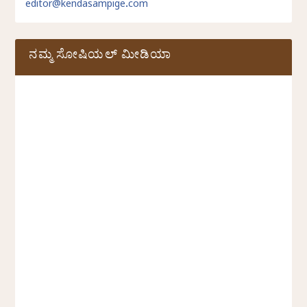
editor@kendasampige.com
ನಮ್ಮ ಸೋಷಿಯಲ್‌ ಮೀಡಿಯಾ