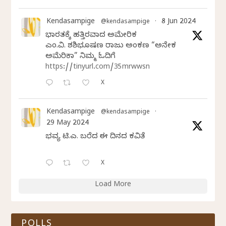
Kendasampige
8 Jun 2024
@kendasampige
·
ಭಾರತಕ್ಕೆ ಹತ್ತಿರವಾದ ಅಮೇರಿಕ
ಎಂ.ವಿ. ಶಶಿಭೂಷಣ ರಾಜು ಅಂಕಣ “ಅನೇಕ
ಅಮೆರಿಕಾ” ನಿಮ್ಮ ಓದಿಗೆ
https://tinyurl.com/35mrwwsn
X
Kendasampige
@kendasampige
·
29 May 2024
ಭವ್ಯ ಟಿ.ಎಸ್. ಬರೆದ ಈ ದಿನದ ಕವಿತೆ
X
Load More
POLLS