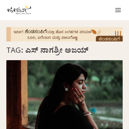
TAG:
ಎಸ್ ನಾಗಶ್ರೀ ಅಜಯ್