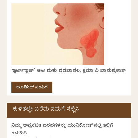
‘ಸ್ಟಾರ್ಟ್ ಸ್ಟಾಪ್’ ಆಟ ಮತ್ತು ವಡಬಾನಲ: ಕ್ಷಮಾ ವಿ ಭಾನುಪ್ರಕಾಶ್
ಜೂನಿಯರ್ ಸಂಪಿಗೆ
ಕುಳಿತಲ್ಲೇ ಬರೆದು ನಮಗೆ ಸಲ್ಲಿಸಿ
ನಿಮ್ಮ ಅಪ್ರಕಟಿತ ಬರಹಗಳನ್ನು ಯುನಿಕೋಡ್ ನಲ್ಲಿ ಇಲ್ಲಿಗೆ
ಕಳುಹಿಸಿ