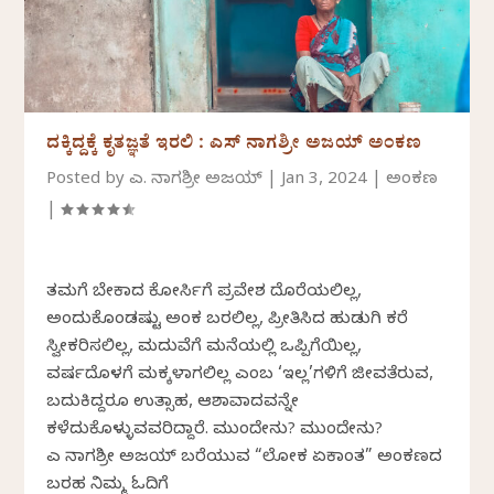
ದಕ್ಕಿದ್ದಕ್ಕೆ ಕೃತಜ್ಞತೆ ಇರಲಿ : ಎಸ್ ನಾಗಶ್ರೀ ಅಜಯ್ ಅಂಕಣ
Posted by
ಎಸ್. ನಾಗಶ್ರೀ ಅಜಯ್
|
Jan 3, 2024
|
ಅಂಕಣ
|
ತಮಗೆ ಬೇಕಾದ ಕೋರ್ಸಿಗೆ ಪ್ರವೇಶ ದೊರೆಯಲಿಲ್ಲ,
ಅಂದುಕೊಂಡಷ್ಟು ಅಂಕ ಬರಲಿಲ್ಲ, ಪ್ರೀತಿಸಿದ ಹುಡುಗಿ ಕರೆ
ಸ್ವೀಕರಿಸಲಿಲ್ಲ, ಮದುವೆಗೆ ಮನೆಯಲ್ಲಿ ಒಪ್ಪಿಗೆಯಿಲ್ಲ,
ವರ್ಷದೊಳಗೆ ಮಕ್ಕಳಾಗಲಿಲ್ಲ ಎಂಬ ‘ಇಲ್ಲ’ಗಳಿಗೆ ಜೀವತೆರುವ,
ಬದುಕಿದ್ದರೂ ಉತ್ಸಾಹ, ಆಶಾವಾದವನ್ನೇ
ಕಳೆದುಕೊಳ್ಳುವವರಿದ್ದಾರೆ. ಮುಂದೇನು? ಮುಂದೇನು?
ಎಸ್ ನಾಗಶ್ರೀ ಅಜಯ್ ಬರೆಯುವ “ಲೋಕ ಏಕಾಂತ” ಅಂಕಣದ
ಬರಹ ನಿಮ್ಮ ಓದಿಗೆ