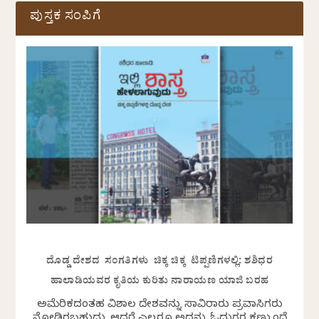
ಪುಸ್ತಕ ಸಂಪಿಗೆ
ದೊಡ್ಡ ದೇಶದ ಸಂಗತಿಗಳು ಚಿಕ್ಕ ಚಿಕ್ಕ ಟಿಪ್ಪಣಿಗಳಲ್ಲಿ: ಶಶಿಧರ
ಹಾಲಾಡಿಯವರ ಕೃತಿಯ ಕುರಿತು ನಾರಾಯಣ ಯಾಜಿ ಬರಹ
ಅಮೆರಿಕದಂತಹ ವಿಶಾಲ ದೇಶವನ್ನು ಸಾವಿರಾರು ಪ್ರವಾಸಿಗರು
ನೋಡಿರಬಹುದು. ಆದರೆ ಎಲ್ಲರೂ ಅದನ್ನು ಓದುಗರ ಕಣ್ಮುಂದೆ