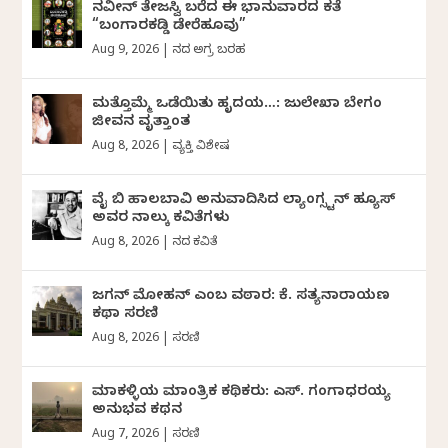
ನವೀನ್‌ ತೇಜಸ್ವಿ ಬರೆದ ಈ ಭಾನುವಾರದ ಕತೆ
“ಬಂಗಾರಕಡ್ಡಿ ಡೇರೆಹೂವು”
Aug 9, 2026
|
ದಿನದ ಅಗ್ರ ಬರಹ
ಮತ್ತೊಮ್ಮೆ ಒಡೆಯಿತು ಹೃದಯ…: ಜುಲೇಖಾ ಬೇಗಂ
ಜೀವನ ವೃತ್ತಾಂತ
Aug 8, 2026
|
ವ್ಯಕ್ತಿ ವಿಶೇಷ
ವೈ ಬಿ ಹಾಲಬಾವಿ ಅನುವಾದಿಸಿದ ಲ್ಯಾಂಗ್ಸ್ಟನ್ ಹ್ಯೂಸ್
ಅವರ ನಾಲ್ಕು ಕವಿತೆಗಳು
Aug 8, 2026
|
ದಿನದ ಕವಿತೆ
ಜಗನ್‌ ಮೋಹನ್‌ ಎಂಬ ವಠಾರ: ಕೆ. ಸತ್ಯನಾರಾಯಣ
ಕಥಾ ಸರಣಿ
Aug 8, 2026
|
ಸರಣಿ
ಮಾಕಳ್ಳಿಯ ಮಾಂತ್ರಿಕ ಕಥಿಕರು: ಎಸ್. ಗಂಗಾಧರಯ್ಯ
ಅನುಭವ ಕಥನ
Aug 7, 2026
|
ಸರಣಿ