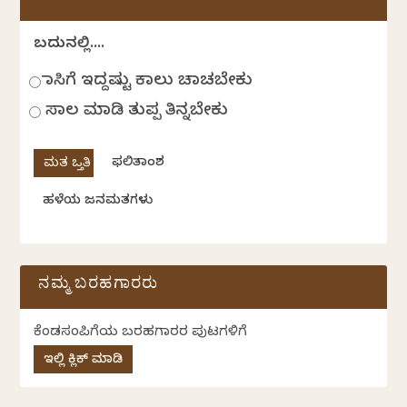
ಬದುಕಿನಲ್ಲಿ....
ಹಾಸಿಗೆ ಇದ್ದಷ್ಟು ಕಾಲು ಚಾಚಬೇಕು
ಸಾಲ ಮಾಡಿ ತುಪ್ಪ ತಿನ್ನಬೇಕು
ಫಲಿತಾಂಶ
ಹಳೆಯ ಜನಮತಗಳು
ನಮ್ಮ ಬರಹಗಾರರು
ಕೆಂಡಸಂಪಿಗೆಯ ಬರಹಗಾರರ ಪುಟಗಳಿಗೆ
ಇಲ್ಲಿ ಕ್ಲಿಕ್ ಮಾಡಿ