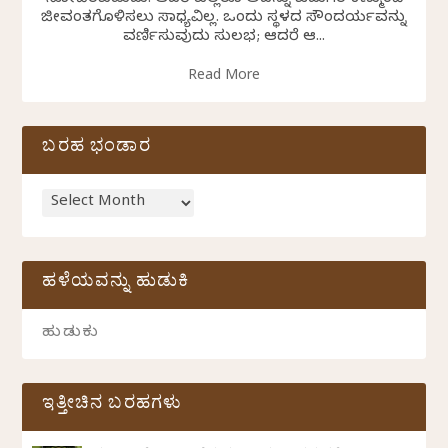
ಜೀವಂತಗೊಳಿಸಲು ಸಾಧ್ಯವಿಲ್ಲ. ಒಂದು ಸ್ಥಳದ ಸೌಂದರ್ಯವನ್ನು
ವರ್ಣಿಸುವುದು ಸುಲಭ; ಆದರೆ ಆ...
Read More
ಬರಹ ಭಂಡಾರ
ಹಳೆಯವನ್ನು ಹುಡುಕಿ
ಇತ್ತೀಚಿನ ಬರಹಗಳು