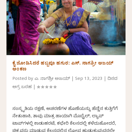
ಕೈ ಜೋಡಿಸಿದರೆ ಹಬ್ಬವೂ ಹಗುರ: ಎಸ್.‌ ನಾಗಶ್ರೀ ಅಜಯ್‌
ಅಂಕಣ
Posted by
ಎಸ್. ನಾಗಶ್ರೀ ಅಜಯ್
|
Sep 13, 2023
|
ದಿನದ
ಅಗ್ರ ಬರಹ
|
ಸಂಸ್ಕೃತಿಯ ರಕ್ಷಣೆ, ಆಚರಣೆಗಳ ಹೊಣೆಯನ್ನು ಹೆಣ್ಣಿನ ಕುತ್ತಿಗೆಗೆ
ನೇತುಹಾಕಿ, ತಾವು ಮಾತ್ರ ಹಾಯಾಗಿ ಮೊಬೈಲ್, ಲ್ಯಾಪ್
ಟಾಪ್‌ಗಳಲ್ಲಿ ಕಾಡುಹರಟೆ, ಕಛೇರಿ ಕೆಲಸದಲ್ಲಿ ಕಳೆದುಹೋದರೆ,
ಚಿಕ್ಕವರು ಮಾಡುವ ಕೆಲಸದಲ್ಲಿನ ಲೋಪ ಹುಡುಕುವುದರಲ್ಲೇ