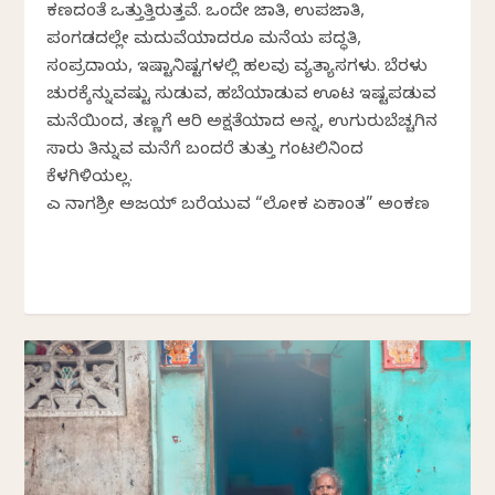
ಕಣದಂತೆ ಒತ್ತುತ್ತಿರುತ್ತವೆ. ಒಂದೇ ಜಾತಿ, ಉಪಜಾತಿ,
ಪಂಗಡದಲ್ಲೇ ಮದುವೆಯಾದರೂ ಮನೆಯ ಪದ್ಧತಿ,
ಸಂಪ್ರದಾಯ, ಇಷ್ಟಾನಿಷ್ಟಗಳಲ್ಲಿ ಹಲವು ವ್ಯತ್ಯಾಸಗಳು. ಬೆರಳು
ಚುರಕ್ಕೆನ್ನುವಷ್ಟು ಸುಡುವ, ಹಬೆಯಾಡುವ ಊಟ ಇಷ್ಟಪಡುವ
ಮನೆಯಿಂದ, ತಣ್ಣಗೆ ಆರಿ ಅಕ್ಷತೆಯಾದ ಅನ್ನ, ಉಗುರುಬೆಚ್ಚಗಿನ
ಸಾರು ತಿನ್ನುವ ಮನೆಗೆ ಬಂದರೆ ತುತ್ತು ಗಂಟಲಿನಿಂದ
ಕೆಳಗಿಳಿಯಲ್ಲ.
ಎಸ್ ನಾಗಶ್ರೀ ಅಜಯ್ ಬರೆಯುವ “ಲೋಕ ಏಕಾಂತ” ಅಂಕಣ