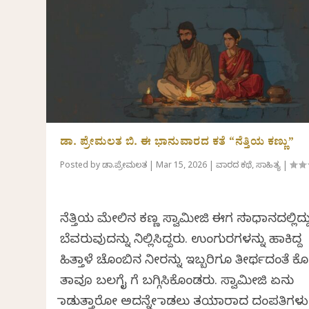
ಡಾ. ಪ್ರೇಮಲತ ಬಿ. ಈ ಭಾನುವಾರದ ಕತೆ “ನೆತ್ತಿಯ ಕಣ್ಣು”
Posted by
ಡಾ.ಪ್ರೇಮಲತ
|
Mar 15, 2026
|
ವಾರದ ಕಥೆ
,
ಸಾಹಿತ್ಯ
|
ನೆತ್ತಿಯ ಮೇಲಿನ ಕಣ್ಣ ಸ್ವಾಮೀಜಿ ಈಗ ಸಮಾಧಾನದಲ್ಲಿದ್ದ
ಬೆವರುವುದನ್ನು ನಿಲ್ಲಿಸಿದ್ದರು. ಉಂಗುರಗಳನ್ನು ಹಾಕಿದ್ದ
ಹಿತ್ತಾಳೆ ಚೊಂಬಿನ ನೀರನ್ನು ಇಬ್ಬರಿಗೂ ತೀರ್ಥದಂತೆ ಕೊಟ
ತಾವೂ ಬಲಗೈ ಗೆ ಬಗ್ಗಿಸಿಕೊಂಡರು. ಸ್ವಾಮೀಜಿ ಏನು
ಮಾಡುತ್ತಾರೋ ಅದನ್ನೇ ಮಾಡಲು ತಯಾರಾದ ದಂಪತಿಗಳು