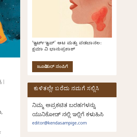
‘ಸ್ಟಾರ್ಟ್ ಸ್ಟಾಪ್’ ಆಟ ಮತ್ತು ವಡಬಾನಲ:
ಕ್ಷಮಾ ವಿ ಭಾನುಪ್ರಕಾಶ್
ಜೂನಿಯರ್ ಸಂಪಿಗೆ
್ಯ
|
ಕುಳಿತಲ್ಲೇ ಬರೆದು ನಮಗೆ ಸಲ್ಲಿಸಿ
ನಿಮ್ಮ ಅಪ್ರಕಟಿತ ಬರಹಗಳನ್ನು
ು,
ಯುನಿಕೋಡ್ ನಲ್ಲಿ ಇಲ್ಲಿಗೆ ಕಳುಹಿಸಿ
editor@kendasampige.com
.