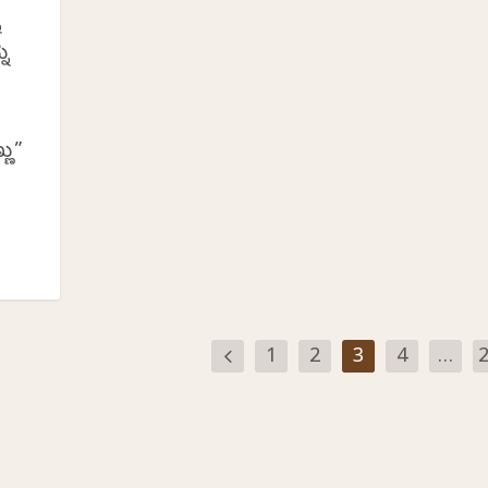
ು
ನು
ಣು”
1
2
3
4
…