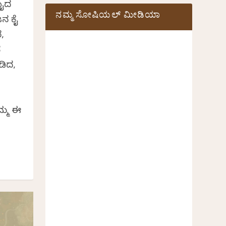
ಮೈದ
ನಮ್ಮ ಸೋಷಿಯಲ್‌ ಮೀಡಿಯಾ
ಜನ ಕೈ
,
ೆ
ಡಿದ,
ಮ್ಮ ಈ