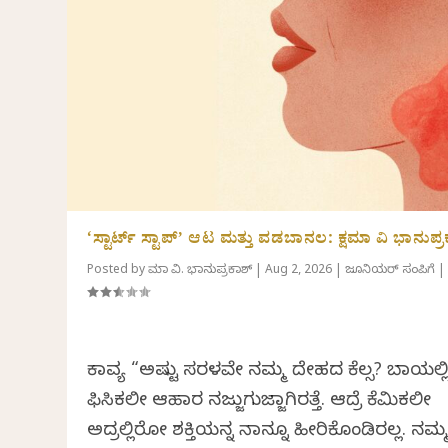
‘ಸ್ಟಾರ್ಟ್ ಸ್ಟಾಪ್’ ಆಟ ಮತ್ತು ವಡಬಾನಲ: ಕ್ಷಮಾ ವಿ ಭಾನುಪ್ರ
Posted by
ಕ್ಷಮಾ ವಿ. ಭಾನುಪ್ರಕಾಶ್
|
Aug 2, 2026
|
ಜೂನಿಯರ್ ಸಂಪಿಗೆ
|
ಕಾವ್ಯ “ಅಷ್ಟು ಸರಳವೇ ನಮ್ಮ ದೇಹದ ಕೆಲ್ಸ? ಬಾಯಲ್ಲ
ಫಿಸಿಕಲೀ ಆಹಾರ ನಜ್ಜುಗುಜ್ಜಾಗಿರತ್ತೆ. ಆದ್ರೆ ಕೆಮಿಕಲೀ
ಅದ್ರಲ್ಲಿರೋ ಶಕ್ತಿಯನ್ನ ನಾವಿನ್ನೂ ಹೀರಿಕೊಂಡಿರಲ್ಲ. ನಮ್