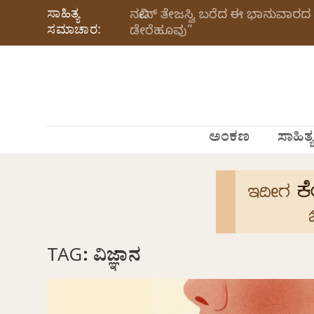
ಸಾಹಿತ್ಯ
ನವೀನ್‌ ತೇಜಸ್ವಿ ಬರೆದ ಈ ಭಾನುವಾರದ 
ಸಮಾಚಾರ:
ಡೇರೆಹೂವು”
ಅಂಕಣ
ಸಾಹಿತ್ಯ
TAG:
ವಿಜ್ಞಾನ