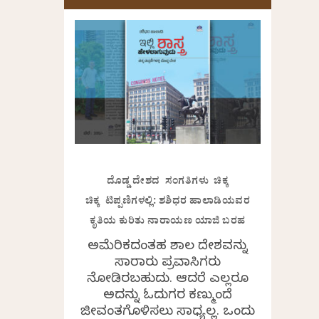
ದೊಡ್ಡ ದೇಶದ ಸಂಗತಿಗಳು ಚಿಕ್ಕ
ಚಿಕ್ಕ ಟಿಪ್ಪಣಿಗಳಲ್ಲಿ: ಶಶಿಧರ ಹಾಲಾಡಿಯವರ
ಕೃತಿಯ ಕುರಿತು ನಾರಾಯಣ ಯಾಜಿ ಬರಹ
ಅಮೆರಿಕದಂತಹ ವಿಶಾಲ ದೇಶವನ್ನು
ಸಾವಿರಾರು ಪ್ರವಾಸಿಗರು
ನೋಡಿರಬಹುದು. ಆದರೆ ಎಲ್ಲರೂ
ಅದನ್ನು ಓದುಗರ ಕಣ್ಮುಂದೆ
ಜೀವಂತಗೊಳಿಸಲು ಸಾಧ್ಯವಿಲ್ಲ. ಒಂದು