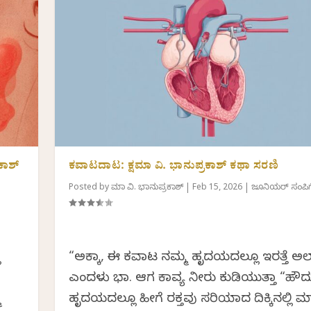
ಕಾಶ್
ಕವಾಟದಾಟ: ಕ್ಷಮಾ ವಿ. ಭಾನುಪ್ರಕಾಶ್ ಕಥಾ ಸರಣಿ
Posted by
ಕ್ಷಮಾ ವಿ. ಭಾನುಪ್ರಕಾಶ್
|
Feb 15, 2026
|
ಜೂನಿಯರ್ ಸಂಪಿಗ
ಿ
“ಅಕ್ಕಾ, ಈ ಕವಾಟ ನಮ್ಮ ಹೃದಯದಲ್ಲೂ ಇರತ್ತೆ ಅಲ್
ಎಂದಳು ವಿಭಾ. ಆಗ ಕಾವ್ಯ ನೀರು ಕುಡಿಯುತ್ತಾ “ಹೌದು 
ಮ
ಹೃದಯದಲ್ಲೂ ಹೀಗೆ ರಕ್ತವು ಸರಿಯಾದ ದಿಕ್ಕಿನಲ್ಲಿ ಮಾ