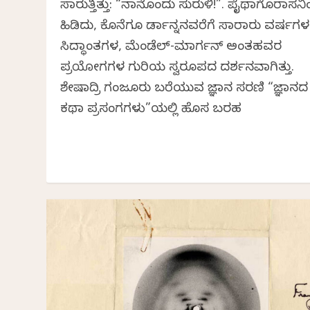
ಸಾರುತ್ತಿತ್ತು: “ನಾನೊಂದು ಸುರುಳಿ!”. ಪೈಥಾಗೊರಾಸನ
ಹಿಡಿದು, ಕೊನೆಗೂ ಡಾರ್ವಿನ್ನನವರೆಗೆ ಸಾವಿರಾರು ವರ್ಷಗಳ
ಸಿದ್ಧಾಂತಗಳ, ಮೆಂಡೆಲ್-ಮಾರ್ಗನ್ ಅಂತಹವರ
ಪ್ರಯೋಗಗಳ ಗುರಿಯ ಸ್ವರೂಪದ ದರ್ಶನವಾಗಿತ್ತು.
ಶೇಷಾದ್ರಿ ಗಂಜೂರು ಬರೆಯುವ ವಿಜ್ಞಾನ ಸರಣಿ “ವಿಜ್ಞಾನದ
ಕಥಾ ಪ್ರಸಂಗಗಳು”ಯಲ್ಲಿ ಹೊಸ ಬರಹ