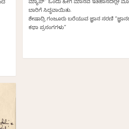
ಮ್ಯಾಪ್” ಒಂದು ಹೀಗೆ ಮಾನವ ಇತಿಹಾಸದಲ್ಲೇ ಮ
ಿಂದ
ಬಾರಿಗೆ ಸಿದ್ಧವಾಯಿತು.
ಶೇಷಾದ್ರಿ ಗಂಜೂರು ಬರೆಯುವ ವಿಜ್ಞಾನ ಸರಣಿ “ವಿಜ್ಞಾ
ಕಥಾ ಪ್ರಸಂಗಗಳು”