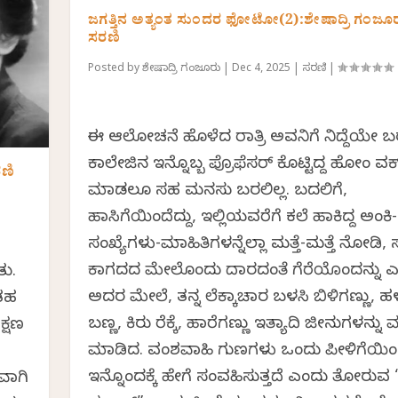
ಜಗತ್ತಿನ ಅತ್ಯಂತ ಸುಂದರ ಫೋಟೋ(2):ಶೇಷಾದ್ರಿ ಗಂಜೂ
ಸರಣಿ
Posted by
ಶೇಷಾದ್ರಿ ಗಂಜೂರು
|
Dec 4, 2025
|
ಸರಣಿ
|
ಈ ಆಲೋಚನೆ ಹೊಳೆದ ರಾತ್ರಿ ಅವನಿಗೆ ನಿದ್ದೆಯೇ ಬರಲ
ಕಾಲೇಜಿನ ಇನ್ನೊಬ್ಬ ಪ್ರೊಫೆಸರ್ ಕೊಟ್ಟಿದ್ದ ಹೋಂ ವರ್
ರಣಿ
ಮಾಡಲೂ ಸಹ ಮನಸು ಬರಲಿಲ್ಲ. ಬದಲಿಗೆ,
ಹಾಸಿಗೆಯಿಂದೆದ್ದು, ಇಲ್ಲಿಯವರೆಗೆ ಕಲೆ ಹಾಕಿದ್ದ ಅಂಕಿ-
ಸಂಖ್ಯೆಗಳು-ಮಾಹಿತಿಗಳನ್ನೆಲ್ಲಾ ಮತ್ತೆ-ಮತ್ತೆ ನೋಡಿ, 
ಕಾಗದದ ಮೇಲೊಂದು ದಾರದಂತೆ ಗೆರೆಯೊಂದನ್ನು ಎ
ು.
ಅದರ ಮೇಲೆ, ತನ್ನ ಲೆಕ್ಕಾಚಾರ ಬಳಸಿ ಬಿಳಿಗಣ್ಣು, ಹ
ಂತಹ
ಬಣ್ಣ, ಕಿರು ರೆಕ್ಕೆ, ಹಾರೆಗಣ್ಣು ಇತ್ಯಾದಿ ಜೀನುಗಳನ್ನು 
ಕ್ಷಣ
ಮಾಡಿದ. ವಂಶವಾಹಿ ಗುಣಗಳು ಒಂದು ಪೀಳಿಗೆಯಿ
ಇನ್ನೊಂದಕ್ಕೆ ಹೇಗೆ ಸಂವಹಿಸುತ್ತದೆ ಎಂದು ತೋರುವ
ವಾಗಿ