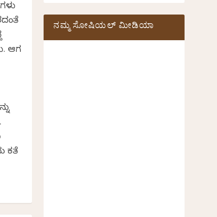
ಟಗಳು
ರದಂತೆ
ನಮ್ಮ ಸೋಷಿಯಲ್‌ ಮೀಡಿಯಾ
ದ
ಳು. ಆಗ
್ನು
.
ಾ
ಯ ಕತೆ