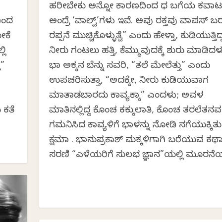
ಡ
ಹರೀಬೇಕು ಅನ್ನೋ ಕಾರಣದಿಂದ ವಿವಿಧ ಬಗೆಯ ಕವಾ
ಿಂದ
ಅಂದ್ರೆ ‘ವಾಲ್ವ್’ಗಳು ಇವೆ. ಅವು ರಕ್ತವು ವಾಪಸ್ ಬ
ೋಕೆ
ರಪ್ಪನೆ ಮುಚ್ಚಿಕೊಳ್ಳುತ್ವೆ” ಎಂದು ಹೇಳ್ತಾ, ಕುಡಿಯುತ್ತಿದ್
ಲಿ
ನೀರು ಗಂಟಲು ಹತ್ತಿ, ಕೆಮ್ಮುವುದಕ್ಕೆ ಶುರು ಮಾಡಿದ
ೆ”
ವಿಭಾ ಅಕ್ಕನ ಬೆನ್ನು ಸವರಿ, “ತಲೆ ಮೇಲೆತ್ತು” ಎಂದು
ಉಪಚರಿಸುತ್ತಾ, “ಅದಕ್ಕೇ, ನೀರು ಕುಡಿಯುವಾಗ
ಮಾತಾಡಬಾರದು ಕಾವ್ಯಕ್ಕಾ” ಎಂದಳು; ಅವಳ
 ಕತೆ
ಮಾತಿನಲ್ಲಿದ್ದ ಕೊಂಚ ಕಕ್ಕುಲಾತಿ, ಕೊಂಚ ತರಲೆತನವನ
ಗಮನಿಸಿದ ಕಾವ್ಯಳಿಗೆ ವಿಭಾಳನ್ನು ನೋಡಿ ನಗೆಯುಕ್ಕಿತು
ಕ್ಷಮಾ ವಿ. ಭಾನುಪ್ರಕಾಶ್‌ ಮಕ್ಕಳಿಗಾಗಿ ಬರೆಯುವ ಕಥ
ಸರಣಿ “ಎಳೆಯರಿಗೆ ಸುಲಭ ವಿಜ್ಞಾನ”ಯಲ್ಲಿ ಮೂರನೆ