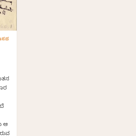
ಞಾನದ
ರಾತನ
ವಿರ
ದೆ
ು ಆ
ಇರುವ