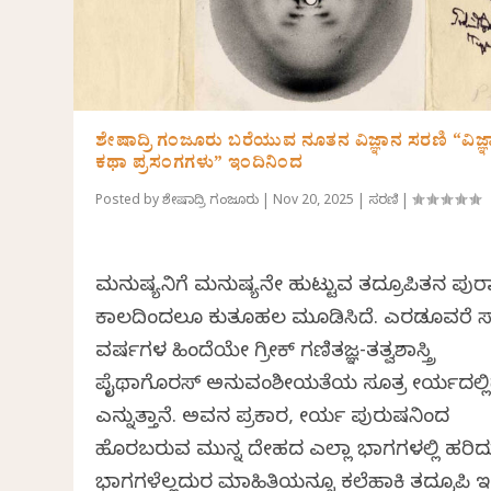
ಶೇಷಾದ್ರಿ ಗಂಜೂರು ಬರೆಯುವ ನೂತನ ವಿಜ್ಞಾನ ಸರಣಿ “ವಿಜ್
ಕಥಾ ಪ್ರಸಂಗಗಳು” ಇಂದಿನಿಂದ
Posted by
ಶೇಷಾದ್ರಿ ಗಂಜೂರು
|
Nov 20, 2025
|
ಸರಣಿ
|
ಮನುಷ್ಯನಿಗೆ ಮನುಷ್ಯನೇ ಹುಟ್ಟುವ ತದ್ರೂಪಿತನ ಪು
ಕಾಲದಿಂದಲೂ ಕುತೂಹಲ ಮೂಡಿಸಿದೆ. ಎರಡೂವರೆ ಸಾ
ವರ್ಷಗಳ ಹಿಂದೆಯೇ ಗ್ರೀಕ್ ಗಣಿತಜ್ಞ-ತತ್ವಶಾಸ್ತ್ರಿ
ಪೈಥಾಗೊರಸ್ ಅನುವಂಶೀಯತೆಯ ಸೂತ್ರ ವೀರ್ಯದಲ್ಲಿ
ಎನ್ನುತ್ತಾನೆ. ಅವನ ಪ್ರಕಾರ, ವೀರ್ಯ ಪುರುಷನಿಂದ
ಹೊರಬರುವ ಮುನ್ನ ದೇಹದ ಎಲ್ಲಾ ಭಾಗಗಳಲ್ಲಿ ಹರಿದ
ಭಾಗಗಳೆಲ್ಲದುರ ಮಾಹಿತಿಯನ್ನೂ ಕಲೆಹಾಕಿ ತದ್ರೂಪಿ 