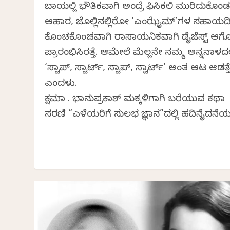
ಬಾಯಲ್ಲಿ ಭೌತಿಕವಾಗಿ ಅಂದ್ರೆ ಫಿಸಿಕಲಿ ಮುರಿದುಕೊಂ
ಆಹಾರ, ಜೊಲ್ಲಿನಲ್ಲಿರೋ ‘ಎಂಝೈಮ್’ಗಳ ಸಹಾಯದ
ಕೊಂಚಕೊಂಚವಾಗಿ ರಾಸಾಯನಿಕವಾಗಿ ಡೈಜೆಸ್ಟ್ ಆಗ
ಪ್ರಾರಂಭಿಸಿರತ್ತೆ. ಆಮೇಲೆ ಮೆಲ್ಲನೇ ನಮ್ಮ ಅನ್ನನಾಳದಲ್
‘ಸ್ಟಾಪ್, ಸ್ಟಾರ್ಟ್, ಸ್ಟಾಪ್, ಸ್ಟಾರ್ಟ್’ ಅಂತ ಆಟ ಆಡತ್ತ
ಎಂದಳು.
ಕ್ಷಮಾ ವಿ. ಭಾನುಪ್ರಕಾಶ್‌ ಮಕ್ಕಳಿಗಾಗಿ ಬರೆಯುವ ಕಥಾ
ಸರಣಿ “ಎಳೆಯರಿಗೆ ಸುಲಭ ವಿಜ್ಞಾನ”ದಲ್ಲಿ ಹದಿನೈದನೆಯ