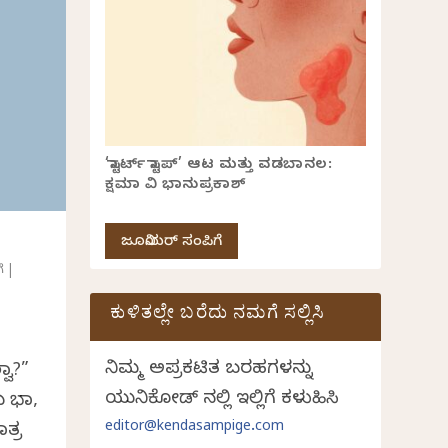
‘ಸ್ಟಾರ್ಟ್ ಸ್ಟಾಪ್’ ಆಟ ಮತ್ತು ವಡಬಾನಲ:
ಕ್ಷಮಾ ವಿ ಭಾನುಪ್ರಕಾಶ್
ಜೂನಿಯರ್ ಸಂಪಿಗೆ
ೆ
|
ಕುಳಿತಲ್ಲೇ ಬರೆದು ನಮಗೆ ಸಲ್ಲಿಸಿ
ನಿಮ್ಮ ಅಪ್ರಕಟಿತ ಬರಹಗಳನ್ನು
ವಾ?”
ಯುನಿಕೋಡ್ ನಲ್ಲಿ ಇಲ್ಲಿಗೆ ಕಳುಹಿಸಿ
ವಿಭಾ,
editor@kendasampige.com
ತ್ರ