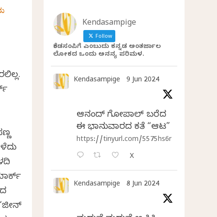
ರು
Kendasampige
Follow
ಕೆಂಡಸಂಪಿಗೆ ಎಂಬುದು ಕನ್ನಡ ಅಂತರ್ಜಾಲ
ಲೋಕದ ಒಂದು ಅನನ್ಯ ಪರಿಮಳ.
ಿಲ್ಲ.
Kendasampige
9 Jun 2024
ಕ್
ಆನಂದ್‌ ಗೋಪಾಲ್‌ ಬರೆದ
ಈ ಭಾನುವಾರದ ಕತೆ “ಆಟ”
ಸಣ್ಣ
https://tinyurl.com/5575hs6r
ಳೆದು
X
ಳದಿ
ಮಾರ್ಕ್
Kendasampige
8 Jun 2024
ಂದ
 “ಜೀನ್