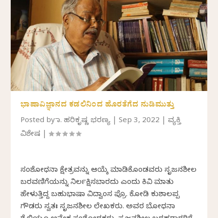
ಭಾಷಾವಿಜ್ಞಾನದ ಕಡಲಿನಿಂದ ಹೊರತೆಗೆದ ನುಡಿಮುತ್ತು
Posted by
ಡಾ. ಹರಿಕೃಷ್ಣ ಭರಣ್ಯ
|
Sep 3, 2022
|
ವ್ಯಕ್ತಿ
ವಿಶೇಷ
|
ಸಂಶೋಧನಾ ಕ್ಷೇತ್ರವನ್ನು ಆಯ್ಕೆ ಮಾಡಿಕೊಂಡವರು ಸೃಜನಶೀಲ
ಬರವಣಿಗೆಯನ್ನು ನಿರ್ಲಕ್ಷಿಸಬಾರದು ಎಂದು ಕಿವಿ ಮಾತು
ಹೇಳುತ್ತಿದ್ದ ಬಹುಭಾಷಾ ವಿದ್ವಾಂಸ ಪ್ರೊ. ಕೋಡಿ ಕುಶಾಲಪ್ಪ
ಗೌಡರು ಸ್ವತಃ ಸೃಜನಶೀಲ ಲೇಖಕರು. ಅವರ ಬೋಧನಾ