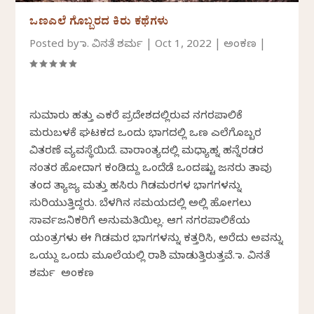
ಒಣಎಲೆ ಗೊಬ್ಬರದ ಕಿರು ಕಥೆಗಳು
Posted by
ಡಾ. ವಿನತೆ ಶರ್ಮ
|
Oct 1, 2022
|
ಅಂಕಣ
|
ಸುಮಾರು ಹತ್ತು ಎಕರೆ ಪ್ರದೇಶದಲ್ಲಿರುವ ನಗರಪಾಲಿಕೆ
ಮರುಬಳಕೆ ಘಟಕದ ಒಂದು ಭಾಗದಲ್ಲಿ ಒಣ ಎಲೆಗೊಬ್ಬರ
ವಿತರಣೆ ವ್ಯವಸ್ಥೆಯಿದೆ. ವಾರಾಂತ್ಯದಲ್ಲಿ ಮಧ್ಯಾಹ್ನ ಹನ್ನೆರಡರ
ನಂತರ ಹೋದಾಗ ಕಂಡಿದ್ದು ಒಂದೆಡೆ ಒಂದಷ್ಟು ಜನರು ತಾವು
ತಂದ ತ್ಯಾಜ್ಯ ಮತ್ತು ಹಸಿರು ಗಿಡಮರಗಳ ಭಾಗಗಳನ್ನು
ಸುರಿಯುತ್ತಿದ್ದರು. ಬೆಳಗಿನ ಸಮಯದಲ್ಲಿ ಅಲ್ಲಿ ಹೋಗಲು
ಸಾರ್ವಜನಿಕರಿಗೆ ಅನುಮತಿಯಿಲ್ಲ. ಆಗ ನಗರಪಾಲಿಕೆಯ
ಯಂತ್ರಗಳು ಈ ಗಿಡಮರ ಭಾಗಗಳನ್ನು ಕತ್ತರಿಸಿ, ಅರೆದು ಅವನ್ನು
ಒಯ್ದು ಒಂದು ಮೂಲೆಯಲ್ಲಿ ರಾಶಿ ಮಾಡುತ್ತಿರುತ್ತವೆ. ಡಾ. ವಿನತೆ
ಶರ್ಮ ಅಂಕಣ