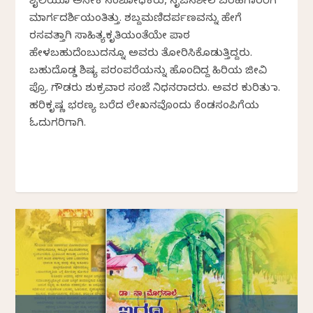
ಶೈಲಿಯೂ ಅನೇಕ ಸಂಶೋಧಕರು, ಸೃಜನಶೀಲ ಬರಹಗಾರರಿಗೆ
ಮಾರ್ಗದರ್ಶಿಯಂತಿತ್ತು. ಶಬ್ದಮಣಿದರ್ಪಣವನ್ನು ಹೇಗೆ
ರಸವತ್ತಾಗಿ ಸಾಹಿತ್ಯಕೃತಿಯಂತೆಯೇ ಪಾಠ
ಹೇಳಬಹುದೆಂಬುದನ್ನೂ ಅವರು ತೋರಿಸಿಕೊಡುತ್ತಿದ್ದರು.
ಬಹುದೊಡ್ಡ ಶಿಷ್ಯ ಪರಂಪರೆಯನ್ನು ಹೊಂದಿದ್ದ ಹಿರಿಯ ಜೀವಿ
ಪ್ರೊ. ಗೌಡರು ಶುಕ್ರವಾರ ಸಂಜೆ ನಿಧನರಾದರು. ಅವರ ಕುರಿತು ಡಾ.
ಹರಿಕೃಷ್ಣ ಭರಣ್ಯ ಬರೆದ ಲೇಖನವೊಂದು ಕೆಂಡಸಂಪಿಗೆಯ
ಓದುಗರಿಗಾಗಿ.