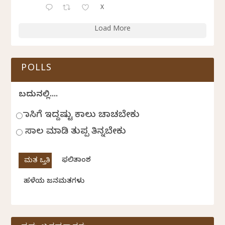
X
Load More
POLLS
ಬದುಕಿನಲ್ಲಿ....
ಹಾಸಿಗೆ ಇದ್ದಷ್ಟು ಕಾಲು ಚಾಚಬೇಕು
ಸಾಲ ಮಾಡಿ ತುಪ್ಪ ತಿನ್ನಬೇಕು
ಫಲಿತಾಂಶ
ಹಳೆಯ ಜನಮತಗಳು