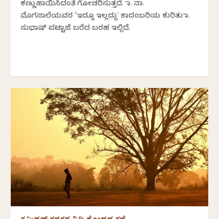
ಕಣ್ಣುಹಾಯಿಸಿದಂತೆ ಗೋಚರಿಸುತ್ತದೆ. ಡಾ. ನಾ.
ಮೊಗಸಾಲೆಯವರ ‘ಇದ್ದೂ ಇಲ್ಲದ್ದುʼ ಕಾದಂಬರಿಯ ಕುರಿತು ಡಾ.
ಸುಭಾಷ್ ಪಟ್ಟಾಜೆ ಬರೆದ ಬರಹ ಇಲ್ಲಿದೆ.