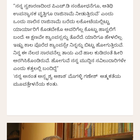
“ನನ್ನ ಸ್ವಕಾರಣದಿಂದ ಪಿಎಚ್.ಡಿ ಸಂಶೋಧನೆಗೂ, ಅತಿಥಿ
ಉಪನ್ಯಾಸಕ ವೃತ್ತಿಗೂ ರಾಜಿನಾಮೆ ನೀಡುತ್ತಿರುವೆ’ ಎಂದು
ಒಂದು ಸಾಲಿನ ರಾಜಿನಾಮೆ ಬರೆದು ಲಕೋಟೆಯಲ್ಲಿಟ್ಟು
ಯಾರ್ಯಾರಿಗೆ ಕೊಡಬೇಕೊ ಅವರಿಗೆಲ್ಲ ಕೊಟ್ಟು ಹಾಸ್ಟಲಿಗೆ
ಬಂದೆ. ಆ ಕ್ಷಣವೇ ಕ್ಯಾಂಪಸ್ಸನ್ನು ತೊರೆದೆ. ಯಾರಿಗೂ ಹೇಳಲಿಲ್ಲ.
ಇಷ್ಟು ಕಾಲ ಪೊರೆದ ಕ್ಯಾಂಪಸ್ಸೇ ನಿನ್ನನ್ನು ಬಿಟ್ಟು ಹೋಗುತ್ತಿರುವೆ.
ನಿನ್ನ ಈ ನೆಲದ ಸಾರವನೆಲ್ಲ ತಾಯ ಎದೆ ಹಾಲ ಕುಡಿದಂತೆ ಹೀರಿ
ಅರಗಿಸಿಕೊಂಡಿರುವೆ. ಹೋಗುವೆ ನನ್ನ ಮುದ್ದಿನ ನವಿಲುದಾರಿಗಳೇ
ಎಂದು ಕತ್ತಲಲ್ಲಿ ಬಂದಿದ್ದೆ”
ʻನನ್ನ ಅನಂತ ಅಸ್ಪೃಶ್ಯ ಆಕಾಶʼ ಮೊಗಳ್ಳಿ ಗಣೇಶ್‌ ಆತ್ಮಕತೆಯ
ಮೂವತ್ತೇಳನೆಯ ಕಂತು.