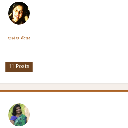
ಅಚಲ ಸೇತು
11 Posts