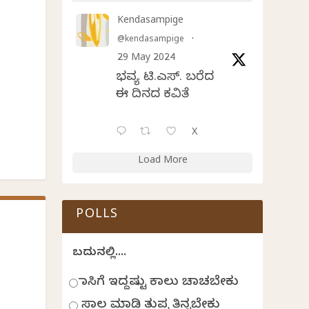
Kendasampige
@kendasampige
·
29 May 2024
ಭವ್ಯ ಟಿ.ಎಸ್. ಬರೆದ
ಈ ದಿನದ ಕವಿತೆ
X
Load More
POLLS
ಬದುಕಿನಲ್ಲಿ....
ಹಾಸಿಗೆ ಇದ್ದಷ್ಟು ಕಾಲು ಚಾಚಬೇಕು
ಸಾಲ ಮಾಡಿ ತುಪ್ಪ ತಿನ್ನಬೇಕು