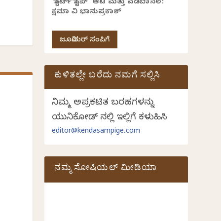
‘ಸ್ಟಾರ್ಟ್ ಸ್ಟಾಪ್’ ಆಟ ಮತ್ತು ವಡಬಾನಲ:
ಕ್ಷಮಾ ವಿ ಭಾನುಪ್ರಕಾಶ್
ಜೂನಿಯರ್ ಸಂಪಿಗೆ
ಕುಳಿತಲ್ಲೇ ಬರೆದು ನಮಗೆ ಸಲ್ಲಿಸಿ
ನಿಮ್ಮ ಅಪ್ರಕಟಿತ ಬರಹಗಳನ್ನು
ಯುನಿಕೋಡ್ ನಲ್ಲಿ ಇಲ್ಲಿಗೆ ಕಳುಹಿಸಿ
editor@kendasampige.com
ನಮ್ಮ ಸೋಷಿಯಲ್‌ ಮೀಡಿಯಾ