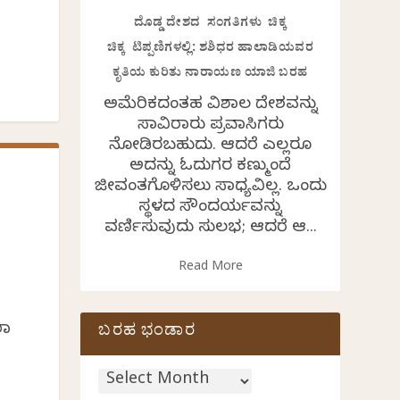
ದೊಡ್ಡ ದೇಶದ ಸಂಗತಿಗಳು ಚಿಕ್ಕ
ಚಿಕ್ಕ ಟಿಪ್ಪಣಿಗಳಲ್ಲಿ: ಶಶಿಧರ ಹಾಲಾಡಿಯವರ
ಕೃತಿಯ ಕುರಿತು ನಾರಾಯಣ ಯಾಜಿ ಬರಹ
ಅಮೆರಿಕದಂತಹ ವಿಶಾಲ ದೇಶವನ್ನು
ಸಾವಿರಾರು ಪ್ರವಾಸಿಗರು
ನೋಡಿರಬಹುದು. ಆದರೆ ಎಲ್ಲರೂ
ಅದನ್ನು ಓದುಗರ ಕಣ್ಮುಂದೆ
ಜೀವಂತಗೊಳಿಸಲು ಸಾಧ್ಯವಿಲ್ಲ. ಒಂದು
ಸ್ಥಳದ ಸೌಂದರ್ಯವನ್ನು
ವರ್ಣಿಸುವುದು ಸುಲಭ; ಆದರೆ ಆ...
Read More
ಲಾ
ಬರಹ ಭಂಡಾರ