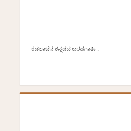
ಕಡಲಾಚೆಗಿನ ಕನ್ನಡದ ಬರಹಗಾರ್ತಿ..