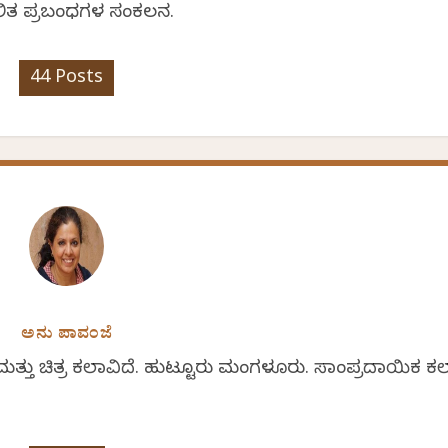
 ಲಲಿತ ಪ್ರಬಂಧಗಳ ಸಂಕಲನ.
44 Posts
ಅನು ಪಾವಂಜೆ
 ಮತ್ತು ಚಿತ್ರ ಕಲಾವಿದೆ. ಹುಟ್ಟೂರು ಮಂಗಳೂರು. ಸಾಂಪ್ರದಾಯಿಕ ಕ