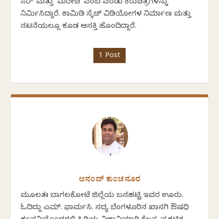
ಸರ್' ಮತ್ತು `ಮರೀಚಿ' ಎಂಬ ಎರಡು ಕಿರುಚಿತ್ರಗಳನ್ನು
ನಿರ್ಮಿಸಿದ್ದಾರೆ. ಕಾಮಿಡಿ ಸ್ಕೆಚ್ ವಿಡಿಯೋಗಳ ನಿರ್ಮಾಣ ಮತ್ತು
ನಟನೆಯಲ್ಲೂ ಕೂಡ ಆಸಕ್ತಿ ಹೊಂದಿದ್ದಾರೆ.
1 Post
ಆನಂದ್ ಕುಂಚನೂರ
ಮೂಲತಃ ಬಾಗಲಕೋಟೆ ಜಿಲ್ಲೆಯ ಬನಹಟ್ಟಿ ಇವರ ಊರು.
ಓದಿದ್ದು ಎಮ್. ಫಾರ್ಮಸಿ. ಸದ್ಯ ಬೆಂಗಳೂರಿನ ಖಾಸಗಿ ಔಷಧಿ