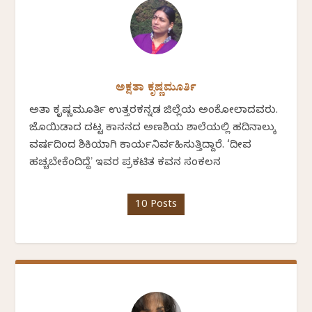
ಅಕ್ಷತಾ ಕೃಷ್ಣಮೂರ್ತಿ
ಅಕ್ಷತಾ ಕೃಷ್ಣಮೂರ್ತಿ ಉತ್ತರಕನ್ನಡ ಜಿಲ್ಲೆಯ ಅಂಕೋಲಾದವರು.
ಜೊಯಿಡಾದ ದಟ್ಟ ಕಾನನದ ಅಣಶಿಯ ಶಾಲೆಯಲ್ಲಿ ಹದಿನಾಲ್ಕು
ವರ್ಷದಿಂದ ಶಿಕ್ಷಕಿಯಾಗಿ ಕಾರ್ಯನಿರ್ವಹಿಸುತ್ತಿದ್ದಾರೆ. ‘ದೀಪ
ಹಚ್ಚಬೇಕೆಂದಿದ್ದೆʼ ಇವರ ಪ್ರಕಟಿತ ಕವನ ಸಂಕಲನ
10 Posts