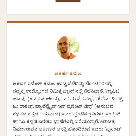
ಆಕರ್ಷ ಕಮಲ
ಆಕರ್ಷ ರಮೇಶ್ ಕಮಲ ಹುಟ್ಟಿ ಬೆಳೆದಿದ್ದು ಬೆಂಗಳೂರಿನಲ್ಲಿ.
ಸದ್ಯಕ್ಕೆ ಉದ್ಯೋಗದ ನಿಮಿತ್ತ ಫ್ರಾನ್ಸ್ ನಲ್ಲಿ ನೆಲೆಸಿದ್ದಾರೆ. `ಗ್ರಾಫಿಟಿ
ಹೂವು' (ಕವನ ಸಂಕಲನ), ‘ಬರಿಯ ನೆನಪಲ್ಲ’, ‘ಪೆ ನೋ ಹೀಡ್ಸ್
ಟು ರಾಕೆಟ್ಸ್: ಪ್ಯಾಲೆಸ್ಟೈನ್ ಇನ್ ಪ್ರೆಸೆಂಟ್ ಟೆನ್ಸ್’ (ಅನುಭವ
ಕಥನದ ಕನ್ನಡ ಅನುವಾದ) ಇವರ ಪ್ರಕಟಿತ ಕೃತಿಗಳು. ಇಂಗ್ಲಿಷ್‌
ಹಾಗೂ ಕನ್ನಡ ಎರಡೂ ಭಾಷೆಗಳಲ್ಲಿ ಬರೆಯುತ್ತಾರೆ. ಕಿರುಚಿತ್ರ
ನಿರ್ಮಾಣವೂ ಆಕರ್ಷರ ಆಸಕ್ತಿ ಹೊಂದಿರುವ ಇವರು `ಪ್ರೆಸೆಂಟ್