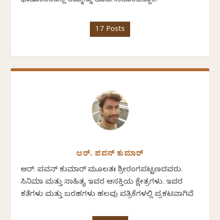
ಭಾಷಾಂತರದಲ್ಲಿ ತಮ್ಮನ್ನು ತೊಡಗಿಸಿಕೊಂಡಿದ್ದಾರೆ.
17 Posts
ಆರ್. ಪವನ್‌ ಕುಮಾರ್‌
ಆರ್. ಪವನ್‌ ಕುಮಾರ್ ಮೂಲತಃ ಶ್ರೀರಂಗಪಟ್ಟಣದವರು.
ಸಿನಿಮಾ ಮತ್ತು ಸಾಹಿತ್ಯ ಇವರ ಆಸಕ್ತಿಯ ಕ್ಷೇತ್ರಗಳು. ಇವರ
ಕತೆಗಳು ಮತ್ತು ಬರಹಗಳು ಹಲವು ಪತ್ರಿಕೆಗಳಲ್ಲಿ ಪ್ರಕಟವಾಗಿವೆ