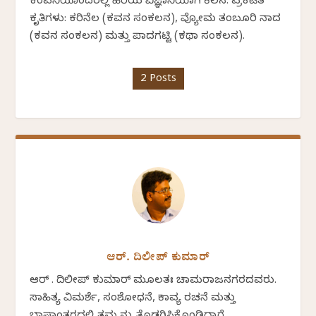
ಕಂಪನಿಯೊಂದರಲ್ಲಿ ಹಿರಿಯ ವಿಜ್ಞಾನಿಯಾಗಿ ಕೆಲಸ. ಪ್ರಕಟಿತ
ಕೃತಿಗಳು: ಕರಿನೆಲ (ಕವನ ಸಂಕಲನ), ವ್ಯೋಮ ತಂಬೂರಿ ನಾದ
(ಕವನ ಸಂಕಲನ) ಮತ್ತು ಪಾದಗಟ್ಟಿ (ಕಥಾ ಸಂಕಲನ).
2 Posts
ಆರ್. ದಿಲೀಪ್ ಕುಮಾರ್
ಆರ್ . ದಿಲೀಪ್ ಕುಮಾರ್ ಮೂಲತಃ ಚಾಮರಾಜನಗರದವರು.
ಸಾಹಿತ್ಯ ವಿಮರ್ಶೆ, ಸಂಶೋಧನೆ, ಕಾವ್ಯ ರಚನೆ ಮತ್ತು