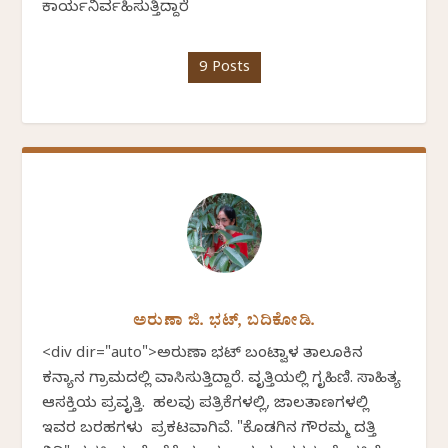
ಕಾರ್ಯನಿರ್ವಹಿಸುತ್ತಿದ್ದಾರೆ
9 Posts
ಅರುಣಾ ಜಿ. ಭಟ್, ಬದಿಕೋಡಿ.
<div dir="auto">ಅರುಣಾ ಭಟ್ ಬಂಟ್ವಾಳ ತಾಲೂಕಿನ
ಕನ್ಯಾನ ಗ್ರಾಮದಲ್ಲಿ ವಾಸಿಸುತ್ತಿದ್ದಾರೆ. ವೃತ್ತಿಯಲ್ಲಿ ಗೃಹಿಣಿ. ಸಾಹಿತ್ಯ
ಆಸಕ್ತಿಯ ಪ್ರವೃತ್ತಿ. ಹಲವು ಪತ್ರಿಕೆಗಳಲ್ಲಿ, ಜಾಲತಾಣಗಳಲ್ಲಿ
ಇವರ ಬರಹಗಳು ಪ್ರಕಟವಾಗಿವೆ. "ಕೊಡಗಿನ ಗೌರಮ್ಮ ದತ್ತಿ