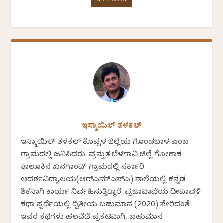
37 Posts
ಇಸ್ಮಾಯಿಲ್ ತಳಕಲ್
ಇಸ್ಮಾಯಿಲ್ ತಳಕಲ್ ಕೊಪ್ಪಳ ಜಿಲ್ಲೆಯ ಗೊಂಡಬಾಳ ಎಂಬ
ಗ್ರಾಮದಲ್ಲಿ ಜನಿಸಿದರು. ಪ್ರಸ್ತುತ ಬೆಳಗಾವಿ ಜಿಲ್ಲೆ ಗೋಕಾಕ
ತಾಲೂಕಿನ ಖನಗಾಂವ್ ಗ್ರಾಮದಲ್ಲಿ ಸರ್ಕಾರಿ
ಆದರ್ಶವಿದ್ಯಾಲಯ(ಆರ್‍ಎಮ್‍ಎಸ್‍ಎ) ಶಾಲೆಯಲ್ಲಿ ಕನ್ನಡ
ಶಿಕ್ಷಕನಾಗಿ ಕಾರ್ಯ ನಿರ್ವಹಿಸುತ್ತಿದ್ದಾರೆ. ಪ್ರಜಾವಾಣಿಯ ದೀಪಾವಳಿ
ಕಥಾ ಸ್ಪರ್ಧೆಯಲ್ಲಿ ದ್ವಿತೀಯ ಬಹುಮಾನ (2020) ಸೇರಿದಂತೆ
ಇವರ ಕಥೆಗಳು ಹಲವೆಡೆ ಪ್ರಕಟವಾಗಿ, ಬಹುಮಾನ