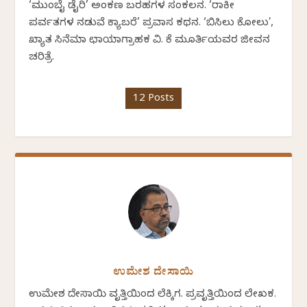
‘ಮುಂಬೈ ಡೈರಿ’ ಅಂಕಣ ಬರಹಗಳ ಸಂಕಲನ. ‘ರಾಕೀ
ಪರ್ವತಗಳ ನಡುವೆ ಕ್ಯಾಬರೆ’ ಪ್ರವಾಸ ಕಥನ. ‘ಬಿಸಿಲು ಕೋಲು',
ಖ್ಯಾತ ಸಿನೆಮಾ ಛಾಯಾಗ್ರಾಹಕ ವಿ. ಕೆ ಮೂರ್ತಿಯವರ ಜೀವನ
ಚರಿತ್ರೆ.
12 Posts
ಉಮೇಶ ದೇಸಾಯಿ
ಉಮೇಶ ದೇಸಾಯಿ ವೃತ್ತಿಯಿಂದ ಲೆಕ್ಕಿಗ. ಪ್ರವೃತ್ತಿಯಿಂದ ಲೇಖಕ.