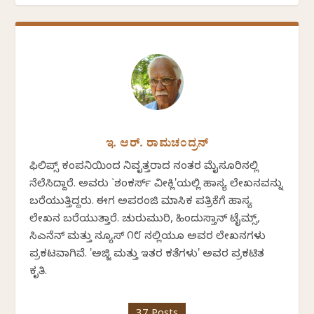
ಇ. ಆರ್. ರಾಮಚಂದ್ರನ್
ಫಿಲಿಪ್ಸ್ ಕಂಪನಿಯಿಂದ ನಿವೃತ್ತರಾದ ನಂತರ ಮೈಸೂರಿನಲ್ಲಿ
ನೆಲೆಸಿದ್ದಾರೆ. ಅವರು `ಶಂಕರ್ಸ್ ವೀಕ್ಲಿ'ಯಲ್ಲಿ ಹಾಸ್ಯ ಲೇಖನವನ್ನು
ಬರೆಯುತ್ತಿದ್ದರು. ಈಗ ಅಪರಂಜಿ ಮಾಸಿಕ ಪತ್ರಿಕೆಗೆ ಹಾಸ್ಯ
ಲೇಖನ ಬರೆಯುತ್ತಾರೆ. ಚುರುಮುರಿ, ಹಿಂದುಸ್ತಾನ್ ಟೈಮ್ಸ್,
ಸಿಎನೆನ್ ಮತ್ತು ನ್ಯೂಸ್ ೧೮ ನಲ್ಲಿಯೂ ಅವರ ಲೇಖನಗಳು
ಪ್ರಕಟವಾಗಿವೆ. 'ಅಜ್ಜಿ ಮತ್ತು ಇತರ ಕತೆಗಳು' ಅವರ ಪ್ರಕಟಿತ
ಕೃತಿ.