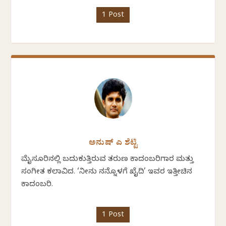
1 Post
ಅನುಷ್ ಎ ಶೆಟ್ಟಿ
ಮೈಸೂರಿನಲ್ಲಿ ಬದುಕುತ್ತಿರುವ ತರುಣ ಕಾದಂಬರಿಗಾರ ಮತ್ತು
ಸಂಗೀತ ಕಲಾವಿದ. ‘ನೀನು ನನ್ನೊಳಗೆ ಖೈದಿ’ ಇವರ ಇತ್ತೀಚಿನ
ಕಾದಂಬರಿ.
1 Post