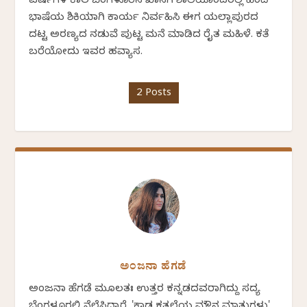
ವರ್ಷಗಳ ಕಾಲ ಬೆಂಗಳೂರಿನ ಖಾಸಗಿ ಶಾಲೆಯೊಂದರಲ್ಲಿ ಹಿಂದಿ
ಭಾಷೆಯ ಶಿಕ್ಷಕಿಯಾಗಿ ಕಾರ್ಯ ನಿರ್ವಹಿಸಿ ಈಗ ಯಲ್ಲಾಪುರದ
ದಟ್ಟ ಅರಣ್ಯದ ನಡುವೆ ಪುಟ್ಟ ಮನೆ ಮಾಡಿದ ರೈತ ಮಹಿಳೆ. ಕತೆ
ಬರೆಯೋದು ಇವರ ಹವ್ಯಾಸ.
2 Posts
ಅಂಜನಾ ಹೆಗಡೆ
ಅಂಜನಾ ಹೆಗಡೆ ಮೂಲತಃ ಉತ್ತರ ಕನ್ನಡದವರಾಗಿದ್ದು ಸದ್ಯ
ಬೆಂಗಳೂರಲ್ಲಿ ನೆಲೆಸಿದ್ದಾರೆ. 'ಕಾಡ ಕತ್ತಲೆಯ ಮೌನ ಮಾತುಗಳು'