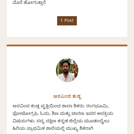
ಮೊರೆ ಹೋಗುತ್ತಾರೆ
1 Post
ಅರವಿಂದ ಕುಡ್ಲ
ಅರವಿಂದ ಕುಡ್ಲ ವೃತ್ತಿಯಿಂದ ಶಾಲಾ ಶಿಕ್ಷಕರು. ರಂಗಭೂಮಿ,
ಫೋಟೋಗ್ರಫಿ, ಓದು, ಶಿಕ್ಷಣ ಮತ್ತು ಚಾರಣ ಇವರ ಆಸಕ್ತಿಯ
ವಿಷಯಗಳು. ಸದ್ಯ ದಕ್ಷಿಣ ಕನ್ನಡ ಜಿಲ್ಲೆಯ ಮೂಡಂಬೈಲು
ಹಿರಿಯ ಪ್ರಾಥಮಿಕ ಶಾಲೆಯಲ್ಲಿ ಮುಖ್ಯ ಶಿಕ್ಷಕರಾಗಿ