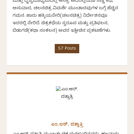
ಮತ್ತು ದೃಶ್ಯಮಾಧ್ಯಮದಲ್ಲಿ ಆಸಕ್ತಿ. ಅದರಲ್ಲಿಯೂ ಸಣ್ಣ ಕಥೆ,
ಅನುವಾದ, ಚಲನಚಿತ್ರ ವಿಮರ್ಶೆ ಮುಂತಾದವುಗಳ ಬಗ್ಗೆ ಹೆಚ್ಚಿನ
ಗಮನ. ಹಾರು ಹಕ್ಕಿಯನೇರಿ(ಚಲನಚಿತ್ರ) ನಿರ್ದೇಶನವೂ
ಇದರಲ್ಲಿ ಸೇರಿದೆ. ಚಿತ್ರಕಥೆಯ ಸ್ವರೂಪ ಮತ್ತು ಪ್ರತಿಫಲನ,
ಬಿಡುಗಡೆ(ಕಥಾ ಸಂಕಲನ) ಅವರ ಇತ್ತೀಚಿನ ಪ್ರಕಟಣೆಗಳು.
57 Posts
ಎಂ.ಆರ್. ದತ್ತಾತ್ರಿ