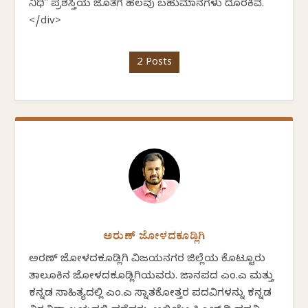
ನಿಧಿ" ಪ್ರಶಸ್ತಿಯ ಜೊತೆಗೆ ಹಲವು ಬಹುಮಾನಗಳು ದೊರಕಿವೆ.
</div>
2 Posts
ಅರುಣ್ ಜೋಳದಕೂಡ್ಲಿಗಿ
ಅರಣ್ ಜೋಳದಕೂಡ್ಲಿಗಿ ವಿಜಯನಗರ ಜಿಲ್ಲೆಯ ಕೊಟ್ಟೂರು
ತಾಲೂಕಿನ ಜೋಳದಕೂಡ್ಲಿಗಿಯವರು. ಜಾನಪದ ಎಂ.ಎ ಮತ್ತು
ಕನ್ನಡ ಸಾಹಿತ್ಯದಲ್ಲಿ ಎಂ.ಎ ಸ್ನಾತಕೋತ್ತರ ಪದವಿಗಳನ್ನು ಕನ್ನಡ