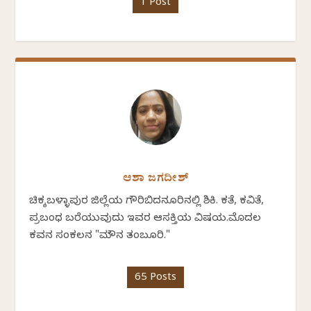
1 Post
ಆಶಾ ಜಗದೀಶ್
ಚಿಕ್ಕಬಳ್ಳಾಪುರ ಜಿಲ್ಲೆಯ ಗೌರಿಬಿದನೂರಿನಲ್ಲಿ ಶಿಕ್ಷಕಿ. ಕತೆ, ಕವಿತೆ,
ಪ್ರಬಂಧ ಬರೆಯುವುದು ಇವರ ಆಸಕ್ತಿಯ ವಿಷಯ.ಮೊದಲ
ಕವನ ಸಂಕಲನ "ಮೌನ ತಂಬೂರಿ."
65 Posts