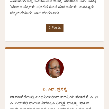
ವಿಷಯಗಳಲ್ಲೂ ಸಮಾನವಾದ ಆಸಕ್ತಿ. 'ಏಕಾಂತದ ಮಳೆ ಮತ್ತು
'ಚಂಚಲ ನಕ್ಷತ್ರಗಳು’ಪ್ರಕಟಿತ ಕವನ ಸಂಕಲನಗಳು. ಹುಟ್ಟೂರು
ಚಿಕ್ಕಮಗಳೂರು. ವಾಸ ಬೆಂಗಳೂರು.
2 Posts
ಎ. ಎನ್. ಪ್ರಸನ್ನ
ದಾವಣಗೆರೆಯಲ್ಲಿ ಎಂಜಿನಿಯರಿಂಗ್ ಪದವಿಯ ನಂತರ ಕೆ. ಪಿ. ಟಿ.
ಸಿ. ಎಲ್.ನಲ್ಲಿ ಕಾರ್ಯ ನಿರ್ವಹಿಸಿ ನಿವೃತ್ತ. ಸಾಹಿತ್ಯ, ನಾಟಕ