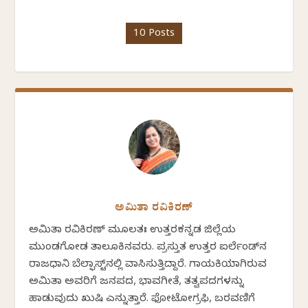
10 Posts
ಅಮಿತಾ ರವಿಕಿರಣ್
ಅಮಿತಾ ರವಿಕಿರಣ್ ಮೂಲತಃ ಉತ್ತರಕನ್ನಡ ಜಿಲ್ಲೆಯ
ಮುಂಡಗೋಡ ತಾಲೂಕಿನವರು. ಪ್ರಸ್ತುತ ಉತ್ತರ ಐರ್ಲೆಂಡ್‌ನ
ರಾಜಧಾನಿ ಬೆಲ್ಫಾಸ್ಟ್‌ನಲ್ಲಿ ವಾಸಿಸುತ್ತಿದ್ದಾರೆ. ಗಾಯಕಿಯಾಗಿರುವ
ಅಮಿತಾ ಅವರಿಗೆ ಜನಪದ, ಭಾವಗೀತೆ, ತತ್ವಪದಗಳನ್ನು
ಹಾಡುವುದು ಖುಷಿ ಎನ್ನುತ್ತಾರೆ. ಫೋಟೋಗ್ರಫಿ, ಬರವಣಿಗೆ