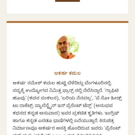
ಆಕರ್ಷ ಕಮಲ
ಆಕರ್ಷ ರಮೇಶ್ ಕಮಲ ಹುಟ್ಟಿ ಬೆಳೆದಿದ್ದು ಬೆಂಗಳೂರಿನಲ್ಲಿ.
ಸದ್ಯಕ್ಕೆ ಉದ್ಯೋಗದ ನಿಮಿತ್ತ ಫ್ರಾನ್ಸ್ ನಲ್ಲಿ ನೆಲೆಸಿದ್ದಾರೆ. `ಗ್ರಾಫಿಟಿ
ಹೂವು' (ಕವನ ಸಂಕಲನ), ‘ಬರಿಯ ನೆನಪಲ್ಲ’, ‘ಪೆ ನೋ ಹೀಡ್ಸ್
ಟು ರಾಕೆಟ್ಸ್: ಪ್ಯಾಲೆಸ್ಟೈನ್ ಇನ್ ಪ್ರೆಸೆಂಟ್ ಟೆನ್ಸ್’ (ಅನುಭವ
ಕಥನದ ಕನ್ನಡ ಅನುವಾದ) ಇವರ ಪ್ರಕಟಿತ ಕೃತಿಗಳು. ಇಂಗ್ಲಿಷ್‌
ಹಾಗೂ ಕನ್ನಡ ಎರಡೂ ಭಾಷೆಗಳಲ್ಲಿ ಬರೆಯುತ್ತಾರೆ. ಕಿರುಚಿತ್ರ
ನಿರ್ಮಾಣವೂ ಆಕರ್ಷರ ಆಸಕ್ತಿ ಹೊಂದಿರುವ ಇವರು `ಪ್ರೆಸೆಂಟ್