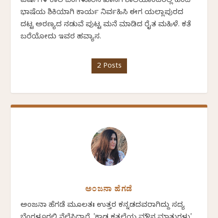
ವರ್ಷಗಳ ಕಾಲ ಬೆಂಗಳೂರಿನ ಖಾಸಗಿ ಶಾಲೆಯೊಂದರಲ್ಲಿ ಹಿಂದಿ
ಭಾಷೆಯ ಶಿಕ್ಷಕಿಯಾಗಿ ಕಾರ್ಯ ನಿರ್ವಹಿಸಿ ಈಗ ಯಲ್ಲಾಪುರದ
ದಟ್ಟ ಅರಣ್ಯದ ನಡುವೆ ಪುಟ್ಟ ಮನೆ ಮಾಡಿದ ರೈತ ಮಹಿಳೆ. ಕತೆ
ಬರೆಯೋದು ಇವರ ಹವ್ಯಾಸ.
2 Posts
ಅಂಜನಾ ಹೆಗಡೆ
ಅಂಜನಾ ಹೆಗಡೆ ಮೂಲತಃ ಉತ್ತರ ಕನ್ನಡದವರಾಗಿದ್ದು ಸದ್ಯ
ಬೆಂಗಳೂರಲ್ಲಿ ನೆಲೆಸಿದ್ದಾರೆ. 'ಕಾಡ ಕತ್ತಲೆಯ ಮೌನ ಮಾತುಗಳು'