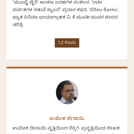
‘ಮುಂಬೈ ಡೈರಿ’ ಅಂಕಣ ಬರಹಗಳ ಸಂಕಲನ. ‘ರಾಕೀ
ಪರ್ವತಗಳ ನಡುವೆ ಕ್ಯಾಬರೆ’ ಪ್ರವಾಸ ಕಥನ. ‘ಬಿಸಿಲು ಕೋಲು',
ಖ್ಯಾತ ಸಿನೆಮಾ ಛಾಯಾಗ್ರಾಹಕ ವಿ. ಕೆ ಮೂರ್ತಿಯವರ ಜೀವನ
ಚರಿತ್ರೆ.
12 Posts
ಉಮೇಶ ದೇಸಾಯಿ
ಉಮೇಶ ದೇಸಾಯಿ ವೃತ್ತಿಯಿಂದ ಲೆಕ್ಕಿಗ. ಪ್ರವೃತ್ತಿಯಿಂದ ಲೇಖಕ.