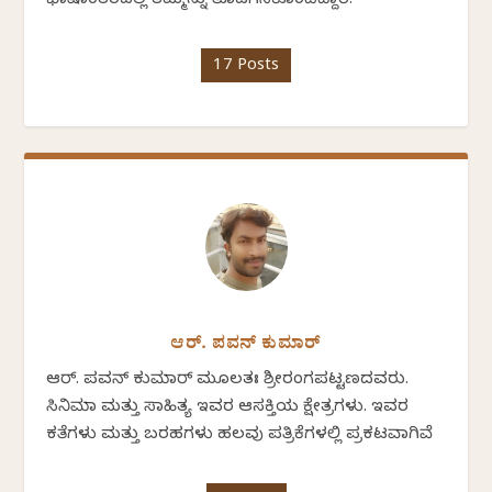
ಭಾಷಾಂತರದಲ್ಲಿ ತಮ್ಮನ್ನು ತೊಡಗಿಸಿಕೊಂಡಿದ್ದಾರೆ.
17 Posts
ಆರ್. ಪವನ್‌ ಕುಮಾರ್‌
ಆರ್. ಪವನ್‌ ಕುಮಾರ್ ಮೂಲತಃ ಶ್ರೀರಂಗಪಟ್ಟಣದವರು.
ಸಿನಿಮಾ ಮತ್ತು ಸಾಹಿತ್ಯ ಇವರ ಆಸಕ್ತಿಯ ಕ್ಷೇತ್ರಗಳು. ಇವರ
ಕತೆಗಳು ಮತ್ತು ಬರಹಗಳು ಹಲವು ಪತ್ರಿಕೆಗಳಲ್ಲಿ ಪ್ರಕಟವಾಗಿವೆ