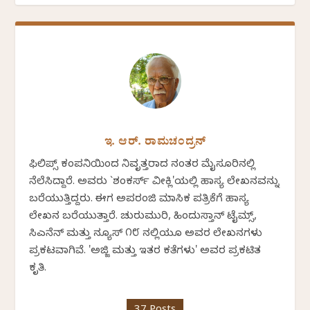
ಇ. ಆರ್. ರಾಮಚಂದ್ರನ್
ಫಿಲಿಪ್ಸ್ ಕಂಪನಿಯಿಂದ ನಿವೃತ್ತರಾದ ನಂತರ ಮೈಸೂರಿನಲ್ಲಿ
ನೆಲೆಸಿದ್ದಾರೆ. ಅವರು `ಶಂಕರ್ಸ್ ವೀಕ್ಲಿ'ಯಲ್ಲಿ ಹಾಸ್ಯ ಲೇಖನವನ್ನು
ಬರೆಯುತ್ತಿದ್ದರು. ಈಗ ಅಪರಂಜಿ ಮಾಸಿಕ ಪತ್ರಿಕೆಗೆ ಹಾಸ್ಯ
ಲೇಖನ ಬರೆಯುತ್ತಾರೆ. ಚುರುಮುರಿ, ಹಿಂದುಸ್ತಾನ್ ಟೈಮ್ಸ್,
ಸಿಎನೆನ್ ಮತ್ತು ನ್ಯೂಸ್ ೧೮ ನಲ್ಲಿಯೂ ಅವರ ಲೇಖನಗಳು
ಪ್ರಕಟವಾಗಿವೆ. 'ಅಜ್ಜಿ ಮತ್ತು ಇತರ ಕತೆಗಳು' ಅವರ ಪ್ರಕಟಿತ
ಕೃತಿ.