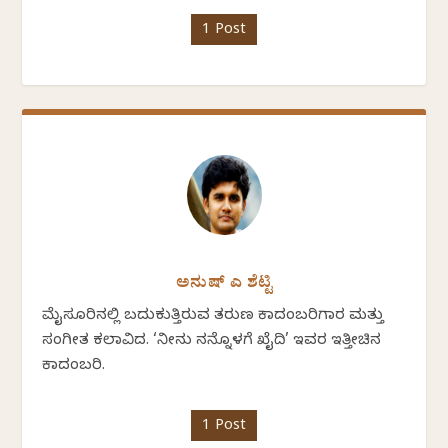
1 Post
ಅನುಷ್ ಎ ಶೆಟ್ಟಿ
ಮೈಸೂರಿನಲ್ಲಿ ಬದುಕುತ್ತಿರುವ ತರುಣ ಕಾದಂಬರಿಗಾರ ಮತ್ತು
ಸಂಗೀತ ಕಲಾವಿದ. ‘ನೀನು ನನ್ನೊಳಗೆ ಖೈದಿ’ ಇವರ ಇತ್ತೀಚಿನ
ಕಾದಂಬರಿ.
1 Post