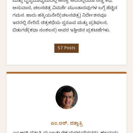
ಮತ್ತು ದೃಶ್ಯಮಾಧ್ಯಮದಲ್ಲಿ ಆಸಕ್ತಿ. ಅದರಲ್ಲಿಯೂ ಸಣ್ಣ ಕಥೆ,
ಅನುವಾದ, ಚಲನಚಿತ್ರ ವಿಮರ್ಶೆ ಮುಂತಾದವುಗಳ ಬಗ್ಗೆ ಹೆಚ್ಚಿನ
ಗಮನ. ಹಾರು ಹಕ್ಕಿಯನೇರಿ(ಚಲನಚಿತ್ರ) ನಿರ್ದೇಶನವೂ
ಇದರಲ್ಲಿ ಸೇರಿದೆ. ಚಿತ್ರಕಥೆಯ ಸ್ವರೂಪ ಮತ್ತು ಪ್ರತಿಫಲನ,
ಬಿಡುಗಡೆ(ಕಥಾ ಸಂಕಲನ) ಅವರ ಇತ್ತೀಚಿನ ಪ್ರಕಟಣೆಗಳು.
57 Posts
ಎಂ.ಆರ್. ದತ್ತಾತ್ರಿ