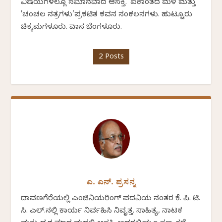
ವಿಷಯಗಳಲ್ಲೂ ಸಮಾನವಾದ ಆಸಕ್ತಿ. 'ಏಕಾಂತದ ಮಳೆ ಮತ್ತು
'ಚಂಚಲ ನಕ್ಷತ್ರಗಳು’ಪ್ರಕಟಿತ ಕವನ ಸಂಕಲನಗಳು. ಹುಟ್ಟೂರು
ಚಿಕ್ಕಮಗಳೂರು. ವಾಸ ಬೆಂಗಳೂರು.
2 Posts
ಎ. ಎನ್. ಪ್ರಸನ್ನ
ದಾವಣಗೆರೆಯಲ್ಲಿ ಎಂಜಿನಿಯರಿಂಗ್ ಪದವಿಯ ನಂತರ ಕೆ. ಪಿ. ಟಿ.
ಸಿ. ಎಲ್.ನಲ್ಲಿ ಕಾರ್ಯ ನಿರ್ವಹಿಸಿ ನಿವೃತ್ತ. ಸಾಹಿತ್ಯ, ನಾಟಕ