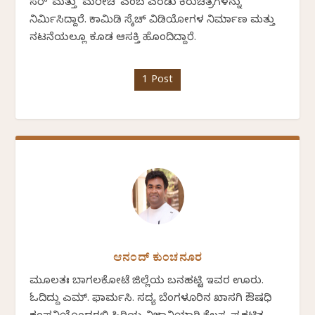
ಸರ್' ಮತ್ತು `ಮರೀಚಿ' ಎಂಬ ಎರಡು ಕಿರುಚಿತ್ರಗಳನ್ನು
ನಿರ್ಮಿಸಿದ್ದಾರೆ. ಕಾಮಿಡಿ ಸ್ಕೆಚ್ ವಿಡಿಯೋಗಳ ನಿರ್ಮಾಣ ಮತ್ತು
ನಟನೆಯಲ್ಲೂ ಕೂಡ ಆಸಕ್ತಿ ಹೊಂದಿದ್ದಾರೆ.
1 Post
ಆನಂದ್ ಕುಂಚನೂರ
ಮೂಲತಃ ಬಾಗಲಕೋಟೆ ಜಿಲ್ಲೆಯ ಬನಹಟ್ಟಿ ಇವರ ಊರು.
ಓದಿದ್ದು ಎಮ್. ಫಾರ್ಮಸಿ. ಸದ್ಯ ಬೆಂಗಳೂರಿನ ಖಾಸಗಿ ಔಷಧಿ