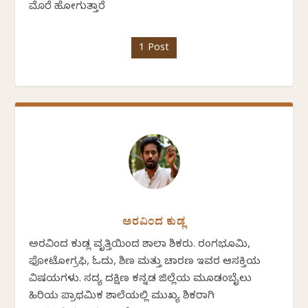
ಮೊರೆ ಹೋಗುತ್ತಾರೆ
1 Post
ಅರವಿಂದ ಕುಡ್ಲ
ಅರವಿಂದ ಕುಡ್ಲ ವೃತ್ತಿಯಿಂದ ಶಾಲಾ ಶಿಕ್ಷಕರು. ರಂಗಭೂಮಿ,
ಫೋಟೋಗ್ರಫಿ, ಓದು, ಶಿಕ್ಷಣ ಮತ್ತು ಚಾರಣ ಇವರ ಆಸಕ್ತಿಯ
ವಿಷಯಗಳು. ಸದ್ಯ ದಕ್ಷಿಣ ಕನ್ನಡ ಜಿಲ್ಲೆಯ ಮೂಡಂಬೈಲು
ಹಿರಿಯ ಪ್ರಾಥಮಿಕ ಶಾಲೆಯಲ್ಲಿ ಮುಖ್ಯ ಶಿಕ್ಷಕರಾಗಿ