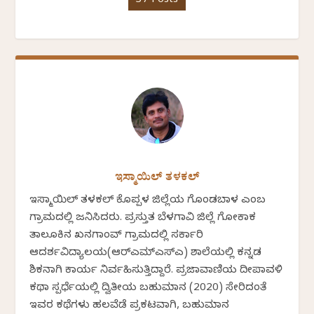
37 Posts
ಇಸ್ಮಾಯಿಲ್ ತಳಕಲ್
ಇಸ್ಮಾಯಿಲ್ ತಳಕಲ್ ಕೊಪ್ಪಳ ಜಿಲ್ಲೆಯ ಗೊಂಡಬಾಳ ಎಂಬ
ಗ್ರಾಮದಲ್ಲಿ ಜನಿಸಿದರು. ಪ್ರಸ್ತುತ ಬೆಳಗಾವಿ ಜಿಲ್ಲೆ ಗೋಕಾಕ
ತಾಲೂಕಿನ ಖನಗಾಂವ್ ಗ್ರಾಮದಲ್ಲಿ ಸರ್ಕಾರಿ
ಆದರ್ಶವಿದ್ಯಾಲಯ(ಆರ್‍ಎಮ್‍ಎಸ್‍ಎ) ಶಾಲೆಯಲ್ಲಿ ಕನ್ನಡ
ಶಿಕ್ಷಕನಾಗಿ ಕಾರ್ಯ ನಿರ್ವಹಿಸುತ್ತಿದ್ದಾರೆ. ಪ್ರಜಾವಾಣಿಯ ದೀಪಾವಳಿ
ಕಥಾ ಸ್ಪರ್ಧೆಯಲ್ಲಿ ದ್ವಿತೀಯ ಬಹುಮಾನ (2020) ಸೇರಿದಂತೆ
ಇವರ ಕಥೆಗಳು ಹಲವೆಡೆ ಪ್ರಕಟವಾಗಿ, ಬಹುಮಾನ