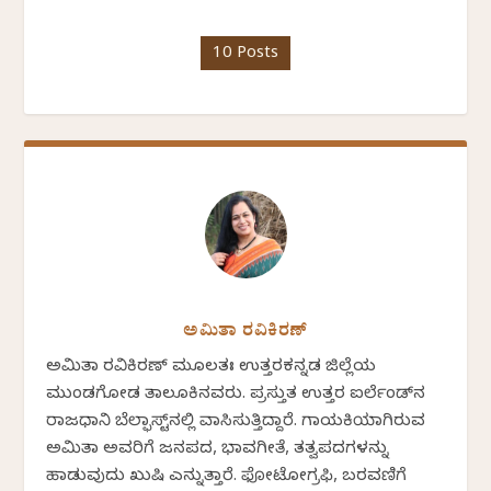
10 Posts
ಅಮಿತಾ ರವಿಕಿರಣ್
ಅಮಿತಾ ರವಿಕಿರಣ್ ಮೂಲತಃ ಉತ್ತರಕನ್ನಡ ಜಿಲ್ಲೆಯ
ಮುಂಡಗೋಡ ತಾಲೂಕಿನವರು. ಪ್ರಸ್ತುತ ಉತ್ತರ ಐರ್ಲೆಂಡ್‌ನ
ರಾಜಧಾನಿ ಬೆಲ್ಫಾಸ್ಟ್‌ನಲ್ಲಿ ವಾಸಿಸುತ್ತಿದ್ದಾರೆ. ಗಾಯಕಿಯಾಗಿರುವ
ಅಮಿತಾ ಅವರಿಗೆ ಜನಪದ, ಭಾವಗೀತೆ, ತತ್ವಪದಗಳನ್ನು
ಹಾಡುವುದು ಖುಷಿ ಎನ್ನುತ್ತಾರೆ. ಫೋಟೋಗ್ರಫಿ, ಬರವಣಿಗೆ