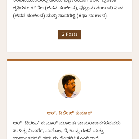
ಕಂಪನಿಯೊಂದರಲ್ಲಿ ಹಿರಿಯ ವಿಜ್ಞಾನಿಯಾಗಿ ಕೆಲಸ. ಪ್ರಕಟಿತ
ಕೃತಿಗಳು: ಕರಿನೆಲ (ಕವನ ಸಂಕಲನ), ವ್ಯೋಮ ತಂಬೂರಿ ನಾದ
(ಕವನ ಸಂಕಲನ) ಮತ್ತು ಪಾದಗಟ್ಟಿ (ಕಥಾ ಸಂಕಲನ).
2 Posts
ಆರ್. ದಿಲೀಪ್ ಕುಮಾರ್
ಆರ್ . ದಿಲೀಪ್ ಕುಮಾರ್ ಮೂಲತಃ ಚಾಮರಾಜನಗರದವರು.
ಸಾಹಿತ್ಯ ವಿಮರ್ಶೆ, ಸಂಶೋಧನೆ, ಕಾವ್ಯ ರಚನೆ ಮತ್ತು