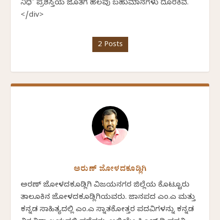
ನಿಧಿ" ಪ್ರಶಸ್ತಿಯ ಜೊತೆಗೆ ಹಲವು ಬಹುಮಾನಗಳು ದೊರಕಿವೆ.
</div>
2 Posts
ಅರುಣ್ ಜೋಳದಕೂಡ್ಲಿಗಿ
ಅರಣ್ ಜೋಳದಕೂಡ್ಲಿಗಿ ವಿಜಯನಗರ ಜಿಲ್ಲೆಯ ಕೊಟ್ಟೂರು
ತಾಲೂಕಿನ ಜೋಳದಕೂಡ್ಲಿಗಿಯವರು. ಜಾನಪದ ಎಂ.ಎ ಮತ್ತು
ಕನ್ನಡ ಸಾಹಿತ್ಯದಲ್ಲಿ ಎಂ.ಎ ಸ್ನಾತಕೋತ್ತರ ಪದವಿಗಳನ್ನು ಕನ್ನಡ