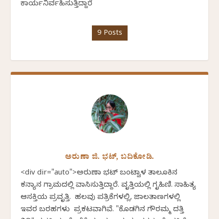
ಕಾರ್ಯನಿರ್ವಹಿಸುತ್ತಿದ್ದಾರೆ
9 Posts
ಅರುಣಾ ಜಿ. ಭಟ್, ಬದಿಕೋಡಿ.
<div dir="auto">ಅರುಣಾ ಭಟ್ ಬಂಟ್ವಾಳ ತಾಲೂಕಿನ
ಕನ್ಯಾನ ಗ್ರಾಮದಲ್ಲಿ ವಾಸಿಸುತ್ತಿದ್ದಾರೆ. ವೃತ್ತಿಯಲ್ಲಿ ಗೃಹಿಣಿ. ಸಾಹಿತ್ಯ
ಆಸಕ್ತಿಯ ಪ್ರವೃತ್ತಿ. ಹಲವು ಪತ್ರಿಕೆಗಳಲ್ಲಿ, ಜಾಲತಾಣಗಳಲ್ಲಿ
ಇವರ ಬರಹಗಳು ಪ್ರಕಟವಾಗಿವೆ. "ಕೊಡಗಿನ ಗೌರಮ್ಮ ದತ್ತಿ