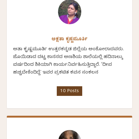
ಅಕ್ಷತಾ ಕೃಷ್ಣಮೂರ್ತಿ
ಅಕ್ಷತಾ ಕೃಷ್ಣಮೂರ್ತಿ ಉತ್ತರಕನ್ನಡ ಜಿಲ್ಲೆಯ ಅಂಕೋಲಾದವರು.
ಜೊಯಿಡಾದ ದಟ್ಟ ಕಾನನದ ಅಣಶಿಯ ಶಾಲೆಯಲ್ಲಿ ಹದಿನಾಲ್ಕು
ವರ್ಷದಿಂದ ಶಿಕ್ಷಕಿಯಾಗಿ ಕಾರ್ಯನಿರ್ವಹಿಸುತ್ತಿದ್ದಾರೆ. ‘ದೀಪ
ಹಚ್ಚಬೇಕೆಂದಿದ್ದೆʼ ಇವರ ಪ್ರಕಟಿತ ಕವನ ಸಂಕಲನ
10 Posts