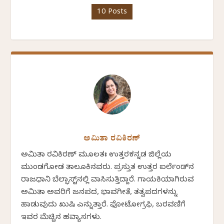
10 Posts
ಅಮಿತಾ ರವಿಕಿರಣ್
ಅಮಿತಾ ರವಿಕಿರಣ್ ಮೂಲತಃ ಉತ್ತರಕನ್ನಡ ಜಿಲ್ಲೆಯ
ಮುಂಡಗೋಡ ತಾಲೂಕಿನವರು. ಪ್ರಸ್ತುತ ಉತ್ತರ ಐರ್ಲೆಂಡ್‌ನ
ರಾಜಧಾನಿ ಬೆಲ್ಫಾಸ್ಟ್‌ನಲ್ಲಿ ವಾಸಿಸುತ್ತಿದ್ದಾರೆ. ಗಾಯಕಿಯಾಗಿರುವ
ಅಮಿತಾ ಅವರಿಗೆ ಜನಪದ, ಭಾವಗೀತೆ, ತತ್ವಪದಗಳನ್ನು
ಹಾಡುವುದು ಖುಷಿ ಎನ್ನುತ್ತಾರೆ. ಫೋಟೋಗ್ರಫಿ, ಬರವಣಿಗೆ
ಇವರ ಮೆಚ್ಚಿನ ಹವ್ಯಾಸಗಳು.