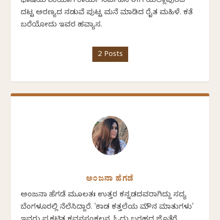
ಭಾಷೆಯ ಶಿಕ್ಷಕಿಯಾಗಿ ಕಾರ್ಯ ನಿರ್ವಹಿಸಿ ಈಗ ಯಲ್ಲಾಪುರದ
ದಟ್ಟ ಅರಣ್ಯದ ನಡುವೆ ಪುಟ್ಟ ಮನೆ ಮಾಡಿದ ರೈತ ಮಹಿಳೆ. ಕತೆ
ಬರೆಯೋದು ಇವರ ಹವ್ಯಾಸ.
2 Posts
ಅಂಜನಾ ಹೆಗಡೆ
ಅಂಜನಾ ಹೆಗಡೆ ಮೂಲತಃ ಉತ್ತರ ಕನ್ನಡದವರಾಗಿದ್ದು ಸದ್ಯ
ಬೆಂಗಳೂರಲ್ಲಿ ನೆಲೆಸಿದ್ದಾರೆ. 'ಕಾಡ ಕತ್ತಲೆಯ ಮೌನ ಮಾತುಗಳು'
ಇವರು ಪ್ರಕಟಿತ ಕವನಸಂಕಲನ. ಓದು ಬರಹದ ಜೊತೆಗೆ