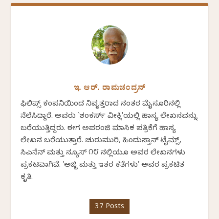
ಇ. ಆರ್. ರಾಮಚಂದ್ರನ್
ಫಿಲಿಪ್ಸ್ ಕಂಪನಿಯಿಂದ ನಿವೃತ್ತರಾದ ನಂತರ ಮೈಸೂರಿನಲ್ಲಿ
ನೆಲೆಸಿದ್ದಾರೆ. ಅವರು `ಶಂಕರ್ಸ್ ವೀಕ್ಲಿ'ಯಲ್ಲಿ ಹಾಸ್ಯ ಲೇಖನವನ್ನು
ಬರೆಯುತ್ತಿದ್ದರು. ಈಗ ಅಪರಂಜಿ ಮಾಸಿಕ ಪತ್ರಿಕೆಗೆ ಹಾಸ್ಯ
ಲೇಖನ ಬರೆಯುತ್ತಾರೆ. ಚುರುಮುರಿ, ಹಿಂದುಸ್ತಾನ್ ಟೈಮ್ಸ್,
ಸಿಎನೆನ್ ಮತ್ತು ನ್ಯೂಸ್ ೧೮ ನಲ್ಲಿಯೂ ಅವರ ಲೇಖನಗಳು
ಪ್ರಕಟವಾಗಿವೆ. 'ಅಜ್ಜಿ ಮತ್ತು ಇತರ ಕತೆಗಳು' ಅವರ ಪ್ರಕಟಿತ
ಕೃತಿ.
37 Posts