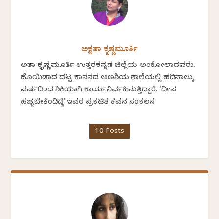
ಅಕ್ಷತಾ ಕೃಷ್ಣಮೂರ್ತಿ
ಅಕ್ಷತಾ ಕೃಷ್ಣಮೂರ್ತಿ ಉತ್ತರಕನ್ನಡ ಜಿಲ್ಲೆಯ ಅಂಕೋಲಾದವರು.
ಜೊಯಿಡಾದ ದಟ್ಟ ಕಾನನದ ಅಣಶಿಯ ಶಾಲೆಯಲ್ಲಿ ಹದಿನಾಲ್ಕು
ವರ್ಷದಿಂದ ಶಿಕ್ಷಕಿಯಾಗಿ ಕಾರ್ಯನಿರ್ವಹಿಸುತ್ತಿದ್ದಾರೆ. ‘ದೀಪ
ಹಚ್ಚಬೇಕೆಂದಿದ್ದೆʼ ಇವರ ಪ್ರಕಟಿತ ಕವನ ಸಂಕಲನ
10 Posts