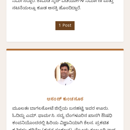
ನಿರ್ಮಿಸಿದ್ದಾರೆ. ಕಾಮಿಡಿ ಸ್ಕೆಚ್ ವಿಡಿಯೋಗಳ ನಿರ್ಮಾಣ ಮತ್ತು
ನಟನೆಯಲ್ಲೂ ಕೂಡ ಆಸಕ್ತಿ ಹೊಂದಿದ್ದಾರೆ.
1 Post
ಆನಂದ್ ಕುಂಚನೂರ
ಮೂಲತಃ ಬಾಗಲಕೋಟೆ ಜಿಲ್ಲೆಯ ಬನಹಟ್ಟಿ ಇವರ ಊರು.
ಓದಿದ್ದು ಎಮ್. ಫಾರ್ಮಸಿ. ಸದ್ಯ ಬೆಂಗಳೂರಿನ ಖಾಸಗಿ ಔಷಧಿ
ಕಂಪನಿಯೊಂದರಲ್ಲಿ ಹಿರಿಯ ವಿಜ್ಞಾನಿಯಾಗಿ ಕೆಲಸ. ಪ್ರಕಟಿತ