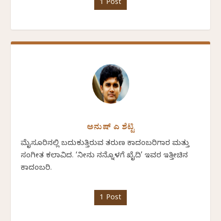
1 Post
ಅನುಷ್ ಎ ಶೆಟ್ಟಿ
ಮೈಸೂರಿನಲ್ಲಿ ಬದುಕುತ್ತಿರುವ ತರುಣ ಕಾದಂಬರಿಗಾರ ಮತ್ತು
ಸಂಗೀತ ಕಲಾವಿದ. ‘ನೀನು ನನ್ನೊಳಗೆ ಖೈದಿ’ ಇವರ ಇತ್ತೀಚಿನ
ಕಾದಂಬರಿ.
1 Post