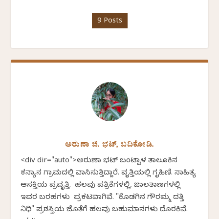
9 Posts
ಅರುಣಾ ಜಿ. ಭಟ್, ಬದಿಕೋಡಿ.
<div dir="auto">ಅರುಣಾ ಭಟ್ ಬಂಟ್ವಾಳ ತಾಲೂಕಿನ
ಕನ್ಯಾನ ಗ್ರಾಮದಲ್ಲಿ ವಾಸಿಸುತ್ತಿದ್ದಾರೆ. ವೃತ್ತಿಯಲ್ಲಿ ಗೃಹಿಣಿ. ಸಾಹಿತ್ಯ
ಆಸಕ್ತಿಯ ಪ್ರವೃತ್ತಿ. ಹಲವು ಪತ್ರಿಕೆಗಳಲ್ಲಿ, ಜಾಲತಾಣಗಳಲ್ಲಿ
ಇವರ ಬರಹಗಳು ಪ್ರಕಟವಾಗಿವೆ. "ಕೊಡಗಿನ ಗೌರಮ್ಮ ದತ್ತಿ
ನಿಧಿ" ಪ್ರಶಸ್ತಿಯ ಜೊತೆಗೆ ಹಲವು ಬಹುಮಾನಗಳು ದೊರಕಿವೆ.