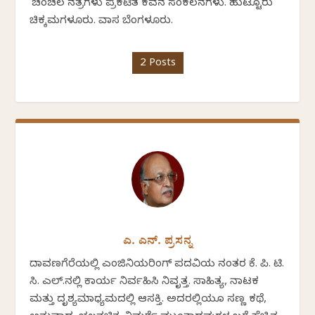
'ಚಂಚಲ ನಕ್ಷತ್ರಗಳು’ಪ್ರಕಟಿತ ಕವನ ಸಂಕಲನಗಳು. ಹುಟ್ಟೂರು
ಚಿಕ್ಕಮಗಳೂರು. ವಾಸ ಬೆಂಗಳೂರು.
2 Posts
ಎ. ಎನ್. ಪ್ರಸನ್ನ
ದಾವಣಗೆರೆಯಲ್ಲಿ ಎಂಜಿನಿಯರಿಂಗ್ ಪದವಿಯ ನಂತರ ಕೆ. ಪಿ. ಟಿ.
ಸಿ. ಎಲ್.ನಲ್ಲಿ ಕಾರ್ಯ ನಿರ್ವಹಿಸಿ ನಿವೃತ್ತ. ಸಾಹಿತ್ಯ, ನಾಟಕ
ಮತ್ತು ದೃಶ್ಯಮಾಧ್ಯಮದಲ್ಲಿ ಆಸಕ್ತಿ. ಅದರಲ್ಲಿಯೂ ಸಣ್ಣ ಕಥೆ,