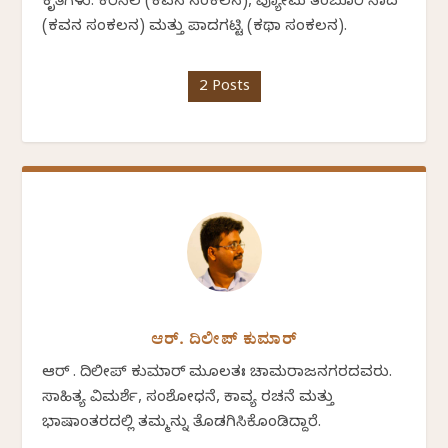
ಕೃತಿಗಳು: ಕರಿನೆಲ (ಕವನ ಸಂಕಲನ), ವ್ಯೋಮ ತಂಬೂರಿ ನಾದ
(ಕವನ ಸಂಕಲನ) ಮತ್ತು ಪಾದಗಟ್ಟಿ (ಕಥಾ ಸಂಕಲನ).
2 Posts
ಆರ್. ದಿಲೀಪ್ ಕುಮಾರ್
ಆರ್ . ದಿಲೀಪ್ ಕುಮಾರ್ ಮೂಲತಃ ಚಾಮರಾಜನಗರದವರು.
ಸಾಹಿತ್ಯ ವಿಮರ್ಶೆ, ಸಂಶೋಧನೆ, ಕಾವ್ಯ ರಚನೆ ಮತ್ತು
ಭಾಷಾಂತರದಲ್ಲಿ ತಮ್ಮನ್ನು ತೊಡಗಿಸಿಕೊಂಡಿದ್ದಾರೆ.