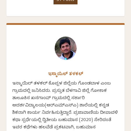
37 Posts
ಇಸ್ಮಾಯಿಲ್ ತಳಕಲ್
ಇಸ್ಮಾಯಿಲ್ ತಳಕಲ್ ಕೊಪ್ಪಳ ಜಿಲ್ಲೆಯ ಗೊಂಡಬಾಳ ಎಂಬ
ಗ್ರಾಮದಲ್ಲಿ ಜನಿಸಿದರು. ಪ್ರಸ್ತುತ ಬೆಳಗಾವಿ ಜಿಲ್ಲೆ ಗೋಕಾಕ
ತಾಲೂಕಿನ ಖನಗಾಂವ್ ಗ್ರಾಮದಲ್ಲಿ ಸರ್ಕಾರಿ
ಆದರ್ಶವಿದ್ಯಾಲಯ(ಆರ್‍ಎಮ್‍ಎಸ್‍ಎ) ಶಾಲೆಯಲ್ಲಿ ಕನ್ನಡ
ಶಿಕ್ಷಕನಾಗಿ ಕಾರ್ಯ ನಿರ್ವಹಿಸುತ್ತಿದ್ದಾರೆ. ಪ್ರಜಾವಾಣಿಯ ದೀಪಾವಳಿ
ಕಥಾ ಸ್ಪರ್ಧೆಯಲ್ಲಿ ದ್ವಿತೀಯ ಬಹುಮಾನ (2020) ಸೇರಿದಂತೆ
ಇವರ ಕಥೆಗಳು ಹಲವೆಡೆ ಪ್ರಕಟವಾಗಿ, ಬಹುಮಾನ