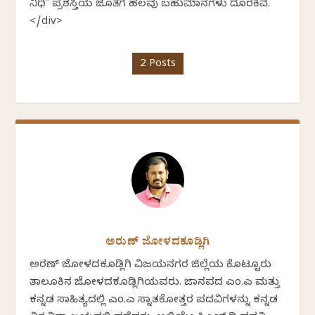
ನಿಧಿ" ಪ್ರಶಸ್ತಿಯ ಜೊತೆಗೆ ಹಲವು ಬಹುಮಾನಗಳು ದೊರಕಿವೆ.
</div>
2 Posts
ಅರುಣ್ ಜೋಳದಕೂಡ್ಲಿಗಿ
ಅರಣ್ ಜೋಳದಕೂಡ್ಲಿಗಿ ವಿಜಯನಗರ ಜಿಲ್ಲೆಯ ಕೊಟ್ಟೂರು
ತಾಲೂಕಿನ ಜೋಳದಕೂಡ್ಲಿಗಿಯವರು. ಜಾನಪದ ಎಂ.ಎ ಮತ್ತು
ಕನ್ನಡ ಸಾಹಿತ್ಯದಲ್ಲಿ ಎಂ.ಎ ಸ್ನಾತಕೋತ್ತರ ಪದವಿಗಳನ್ನು ಕನ್ನಡ