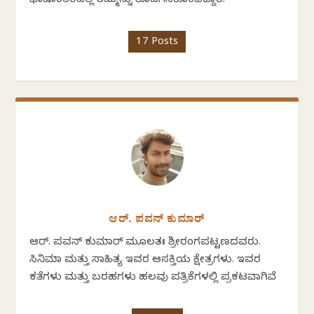
ಭಾಷಾಂತರದಲ್ಲಿ ತಮ್ಮನ್ನು ತೊಡಗಿಸಿಕೊಂಡಿದ್ದಾರೆ.
17 Posts
ಆರ್. ಪವನ್‌ ಕುಮಾರ್‌
ಆರ್. ಪವನ್‌ ಕುಮಾರ್ ಮೂಲತಃ ಶ್ರೀರಂಗಪಟ್ಟಣದವರು.
ಸಿನಿಮಾ ಮತ್ತು ಸಾಹಿತ್ಯ ಇವರ ಆಸಕ್ತಿಯ ಕ್ಷೇತ್ರಗಳು. ಇವರ
ಕತೆಗಳು ಮತ್ತು ಬರಹಗಳು ಹಲವು ಪತ್ರಿಕೆಗಳಲ್ಲಿ ಪ್ರಕಟವಾಗಿವೆ