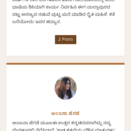
ವರ್ಷಗಳ ಕಾಲ ಬೆಂಗಳೂರಿನ ಖಾಸಗಿ ಶಾಲೆಯೊಂದರಲ್ಲಿ ಹಿಂದಿ
ಭಾಷೆಯ ಶಿಕ್ಷಕಿಯಾಗಿ ಕಾರ್ಯ ನಿರ್ವಹಿಸಿ ಈಗ ಯಲ್ಲಾಪುರದ
ದಟ್ಟ ಅರಣ್ಯದ ನಡುವೆ ಪುಟ್ಟ ಮನೆ ಮಾಡಿದ ರೈತ ಮಹಿಳೆ. ಕತೆ
ಬರೆಯೋದು ಇವರ ಹವ್ಯಾಸ.
2 Posts
ಅಂಜನಾ ಹೆಗಡೆ
ಅಂಜನಾ ಹೆಗಡೆ ಮೂಲತಃ ಉತ್ತರ ಕನ್ನಡದವರಾಗಿದ್ದು ಸದ್ಯ
ಬೆಂಗಳೂರಲ್ಲಿ ನೆಲೆಸಿದ್ದಾರೆ. 'ಕಾಡ ಕತ್ತಲೆಯ ಮೌನ ಮಾತುಗಳು'