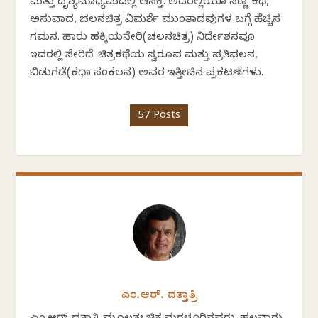
ಮತ್ತು ದೃಶ್ಯಮಾಧ್ಯಮದಲ್ಲಿ ಆಸಕ್ತಿ. ಅದರಲ್ಲಿಯೂ ಸಣ್ಣ ಕಥೆ,
ಅನುವಾದ, ಚಲನಚಿತ್ರ ವಿಮರ್ಶೆ ಮುಂತಾದವುಗಳ ಬಗ್ಗೆ ಹೆಚ್ಚಿನ
ಗಮನ. ಹಾರು ಹಕ್ಕಿಯನೇರಿ(ಚಲನಚಿತ್ರ) ನಿರ್ದೇಶನವೂ
ಇದರಲ್ಲಿ ಸೇರಿದೆ. ಚಿತ್ರಕಥೆಯ ಸ್ವರೂಪ ಮತ್ತು ಪ್ರತಿಫಲನ,
ಬಿಡುಗಡೆ(ಕಥಾ ಸಂಕಲನ) ಅವರ ಇತ್ತೀಚಿನ ಪ್ರಕಟಣೆಗಳು.
57 Posts
ಎಂ.ಆರ್. ದತ್ತಾತ್ರಿ