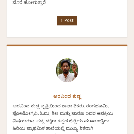
ಮೊರೆ ಹೋಗುತ್ತಾರೆ
1 Post
ಅರವಿಂದ ಕುಡ್ಲ
ಅರವಿಂದ ಕುಡ್ಲ ವೃತ್ತಿಯಿಂದ ಶಾಲಾ ಶಿಕ್ಷಕರು. ರಂಗಭೂಮಿ,
ಫೋಟೋಗ್ರಫಿ, ಓದು, ಶಿಕ್ಷಣ ಮತ್ತು ಚಾರಣ ಇವರ ಆಸಕ್ತಿಯ
ವಿಷಯಗಳು. ಸದ್ಯ ದಕ್ಷಿಣ ಕನ್ನಡ ಜಿಲ್ಲೆಯ ಮೂಡಂಬೈಲು
ಹಿರಿಯ ಪ್ರಾಥಮಿಕ ಶಾಲೆಯಲ್ಲಿ ಮುಖ್ಯ ಶಿಕ್ಷಕರಾಗಿ