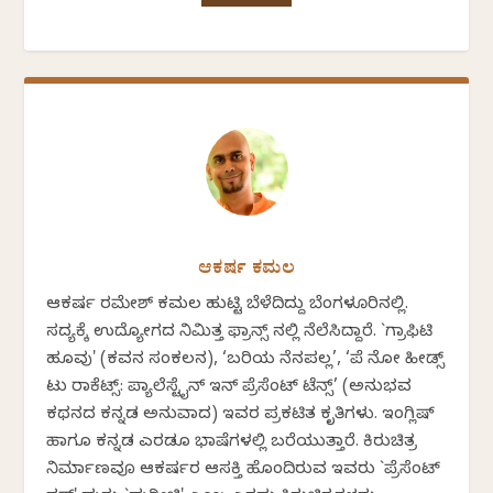
ಆಕರ್ಷ ಕಮಲ
ಆಕರ್ಷ ರಮೇಶ್ ಕಮಲ ಹುಟ್ಟಿ ಬೆಳೆದಿದ್ದು ಬೆಂಗಳೂರಿನಲ್ಲಿ.
ಸದ್ಯಕ್ಕೆ ಉದ್ಯೋಗದ ನಿಮಿತ್ತ ಫ್ರಾನ್ಸ್ ನಲ್ಲಿ ನೆಲೆಸಿದ್ದಾರೆ. `ಗ್ರಾಫಿಟಿ
ಹೂವು' (ಕವನ ಸಂಕಲನ), ‘ಬರಿಯ ನೆನಪಲ್ಲ’, ‘ಪೆ ನೋ ಹೀಡ್ಸ್
ಟು ರಾಕೆಟ್ಸ್: ಪ್ಯಾಲೆಸ್ಟೈನ್ ಇನ್ ಪ್ರೆಸೆಂಟ್ ಟೆನ್ಸ್’ (ಅನುಭವ
ಕಥನದ ಕನ್ನಡ ಅನುವಾದ) ಇವರ ಪ್ರಕಟಿತ ಕೃತಿಗಳು. ಇಂಗ್ಲಿಷ್‌
ಹಾಗೂ ಕನ್ನಡ ಎರಡೂ ಭಾಷೆಗಳಲ್ಲಿ ಬರೆಯುತ್ತಾರೆ. ಕಿರುಚಿತ್ರ
ನಿರ್ಮಾಣವೂ ಆಕರ್ಷರ ಆಸಕ್ತಿ ಹೊಂದಿರುವ ಇವರು `ಪ್ರೆಸೆಂಟ್