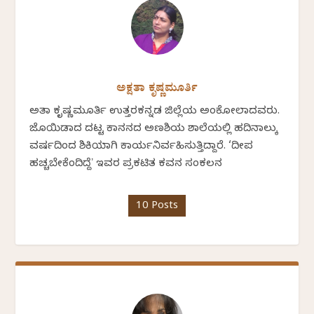
ಅಕ್ಷತಾ ಕೃಷ್ಣಮೂರ್ತಿ
ಅಕ್ಷತಾ ಕೃಷ್ಣಮೂರ್ತಿ ಉತ್ತರಕನ್ನಡ ಜಿಲ್ಲೆಯ ಅಂಕೋಲಾದವರು.
ಜೊಯಿಡಾದ ದಟ್ಟ ಕಾನನದ ಅಣಶಿಯ ಶಾಲೆಯಲ್ಲಿ ಹದಿನಾಲ್ಕು
ವರ್ಷದಿಂದ ಶಿಕ್ಷಕಿಯಾಗಿ ಕಾರ್ಯನಿರ್ವಹಿಸುತ್ತಿದ್ದಾರೆ. ‘ದೀಪ
ಹಚ್ಚಬೇಕೆಂದಿದ್ದೆʼ ಇವರ ಪ್ರಕಟಿತ ಕವನ ಸಂಕಲನ
10 Posts