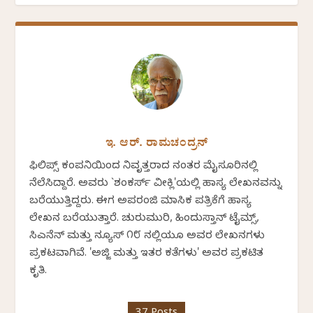
ಇ. ಆರ್. ರಾಮಚಂದ್ರನ್
ಫಿಲಿಪ್ಸ್ ಕಂಪನಿಯಿಂದ ನಿವೃತ್ತರಾದ ನಂತರ ಮೈಸೂರಿನಲ್ಲಿ
ನೆಲೆಸಿದ್ದಾರೆ. ಅವರು `ಶಂಕರ್ಸ್ ವೀಕ್ಲಿ'ಯಲ್ಲಿ ಹಾಸ್ಯ ಲೇಖನವನ್ನು
ಬರೆಯುತ್ತಿದ್ದರು. ಈಗ ಅಪರಂಜಿ ಮಾಸಿಕ ಪತ್ರಿಕೆಗೆ ಹಾಸ್ಯ
ಲೇಖನ ಬರೆಯುತ್ತಾರೆ. ಚುರುಮುರಿ, ಹಿಂದುಸ್ತಾನ್ ಟೈಮ್ಸ್,
ಸಿಎನೆನ್ ಮತ್ತು ನ್ಯೂಸ್ ೧೮ ನಲ್ಲಿಯೂ ಅವರ ಲೇಖನಗಳು
ಪ್ರಕಟವಾಗಿವೆ. 'ಅಜ್ಜಿ ಮತ್ತು ಇತರ ಕತೆಗಳು' ಅವರ ಪ್ರಕಟಿತ
ಕೃತಿ.