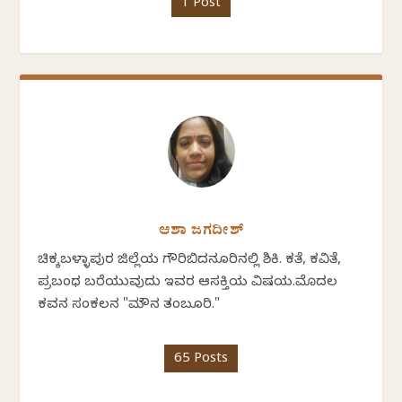
1 Post
ಆಶಾ ಜಗದೀಶ್
ಚಿಕ್ಕಬಳ್ಳಾಪುರ ಜಿಲ್ಲೆಯ ಗೌರಿಬಿದನೂರಿನಲ್ಲಿ ಶಿಕ್ಷಕಿ. ಕತೆ, ಕವಿತೆ,
ಪ್ರಬಂಧ ಬರೆಯುವುದು ಇವರ ಆಸಕ್ತಿಯ ವಿಷಯ.ಮೊದಲ
ಕವನ ಸಂಕಲನ "ಮೌನ ತಂಬೂರಿ."
65 Posts