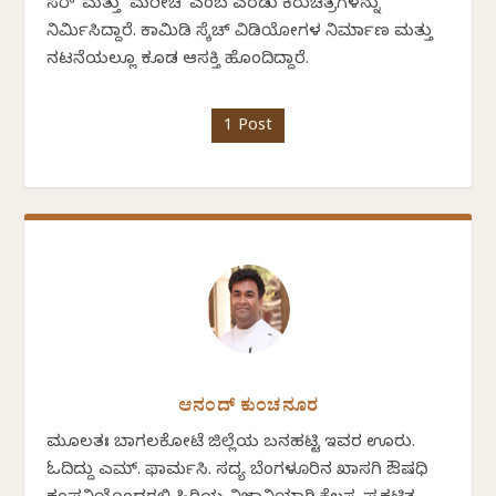
ಸರ್' ಮತ್ತು `ಮರೀಚಿ' ಎಂಬ ಎರಡು ಕಿರುಚಿತ್ರಗಳನ್ನು
ನಿರ್ಮಿಸಿದ್ದಾರೆ. ಕಾಮಿಡಿ ಸ್ಕೆಚ್ ವಿಡಿಯೋಗಳ ನಿರ್ಮಾಣ ಮತ್ತು
ನಟನೆಯಲ್ಲೂ ಕೂಡ ಆಸಕ್ತಿ ಹೊಂದಿದ್ದಾರೆ.
1 Post
ಆನಂದ್ ಕುಂಚನೂರ
ಮೂಲತಃ ಬಾಗಲಕೋಟೆ ಜಿಲ್ಲೆಯ ಬನಹಟ್ಟಿ ಇವರ ಊರು.
ಓದಿದ್ದು ಎಮ್. ಫಾರ್ಮಸಿ. ಸದ್ಯ ಬೆಂಗಳೂರಿನ ಖಾಸಗಿ ಔಷಧಿ