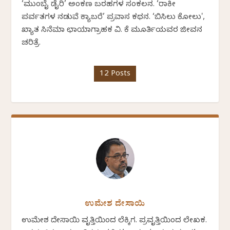
‘ಮುಂಬೈ ಡೈರಿ’ ಅಂಕಣ ಬರಹಗಳ ಸಂಕಲನ. ‘ರಾಕೀ
ಪರ್ವತಗಳ ನಡುವೆ ಕ್ಯಾಬರೆ’ ಪ್ರವಾಸ ಕಥನ. ‘ಬಿಸಿಲು ಕೋಲು',
ಖ್ಯಾತ ಸಿನೆಮಾ ಛಾಯಾಗ್ರಾಹಕ ವಿ. ಕೆ ಮೂರ್ತಿಯವರ ಜೀವನ
ಚರಿತ್ರೆ.
12 Posts
ಉಮೇಶ ದೇಸಾಯಿ
ಉಮೇಶ ದೇಸಾಯಿ ವೃತ್ತಿಯಿಂದ ಲೆಕ್ಕಿಗ. ಪ್ರವೃತ್ತಿಯಿಂದ ಲೇಖಕ.