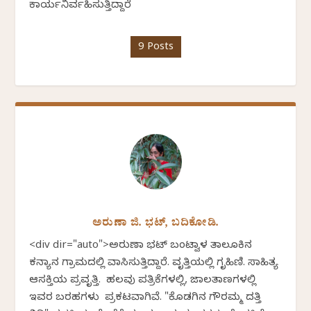
ಕಾರ್ಯನಿರ್ವಹಿಸುತ್ತಿದ್ದಾರೆ
9 Posts
ಅರುಣಾ ಜಿ. ಭಟ್, ಬದಿಕೋಡಿ.
<div dir="auto">ಅರುಣಾ ಭಟ್ ಬಂಟ್ವಾಳ ತಾಲೂಕಿನ
ಕನ್ಯಾನ ಗ್ರಾಮದಲ್ಲಿ ವಾಸಿಸುತ್ತಿದ್ದಾರೆ. ವೃತ್ತಿಯಲ್ಲಿ ಗೃಹಿಣಿ. ಸಾಹಿತ್ಯ
ಆಸಕ್ತಿಯ ಪ್ರವೃತ್ತಿ. ಹಲವು ಪತ್ರಿಕೆಗಳಲ್ಲಿ, ಜಾಲತಾಣಗಳಲ್ಲಿ
ಇವರ ಬರಹಗಳು ಪ್ರಕಟವಾಗಿವೆ. "ಕೊಡಗಿನ ಗೌರಮ್ಮ ದತ್ತಿ