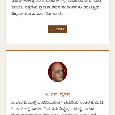
ವಿಷಯಗಳಲ್ಲೂ ಸಮಾನವಾದ ಆಸಕ್ತಿ. 'ಏಕಾಂತದ ಮಳೆ ಮತ್ತು
'ಚಂಚಲ ನಕ್ಷತ್ರಗಳು’ಪ್ರಕಟಿತ ಕವನ ಸಂಕಲನಗಳು. ಹುಟ್ಟೂರು
ಚಿಕ್ಕಮಗಳೂರು. ವಾಸ ಬೆಂಗಳೂರು.
2 Posts
ಎ. ಎನ್. ಪ್ರಸನ್ನ
ದಾವಣಗೆರೆಯಲ್ಲಿ ಎಂಜಿನಿಯರಿಂಗ್ ಪದವಿಯ ನಂತರ ಕೆ. ಪಿ. ಟಿ.
ಸಿ. ಎಲ್.ನಲ್ಲಿ ಕಾರ್ಯ ನಿರ್ವಹಿಸಿ ನಿವೃತ್ತ. ಸಾಹಿತ್ಯ, ನಾಟಕ