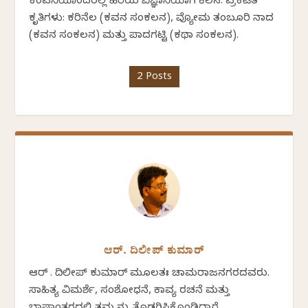
ಕಂಪನಿಯೊಂದರಲ್ಲಿ ಹಿರಿಯ ವಿಜ್ಞಾನಿಯಾಗಿ ಕೆಲಸ. ಪ್ರಕಟಿತ
ಕೃತಿಗಳು: ಕರಿನೆಲ (ಕವನ ಸಂಕಲನ), ವ್ಯೋಮ ತಂಬೂರಿ ನಾದ
(ಕವನ ಸಂಕಲನ) ಮತ್ತು ಪಾದಗಟ್ಟಿ (ಕಥಾ ಸಂಕಲನ).
2 Posts
ಆರ್. ದಿಲೀಪ್ ಕುಮಾರ್
ಆರ್ . ದಿಲೀಪ್ ಕುಮಾರ್ ಮೂಲತಃ ಚಾಮರಾಜನಗರದವರು.
ಸಾಹಿತ್ಯ ವಿಮರ್ಶೆ, ಸಂಶೋಧನೆ, ಕಾವ್ಯ ರಚನೆ ಮತ್ತು