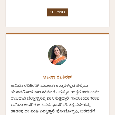
10 Posts
ಅಮಿತಾ ರವಿಕಿರಣ್
ಅಮಿತಾ ರವಿಕಿರಣ್ ಮೂಲತಃ ಉತ್ತರಕನ್ನಡ ಜಿಲ್ಲೆಯ
ಮುಂಡಗೋಡ ತಾಲೂಕಿನವರು. ಪ್ರಸ್ತುತ ಉತ್ತರ ಐರ್ಲೆಂಡ್‌ನ
ರಾಜಧಾನಿ ಬೆಲ್ಫಾಸ್ಟ್‌ನಲ್ಲಿ ವಾಸಿಸುತ್ತಿದ್ದಾರೆ. ಗಾಯಕಿಯಾಗಿರುವ
ಅಮಿತಾ ಅವರಿಗೆ ಜನಪದ, ಭಾವಗೀತೆ, ತತ್ವಪದಗಳನ್ನು
ಹಾಡುವುದು ಖುಷಿ ಎನ್ನುತ್ತಾರೆ. ಫೋಟೋಗ್ರಫಿ, ಬರವಣಿಗೆ