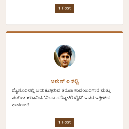
1 Post
ಅನುಷ್ ಎ ಶೆಟ್ಟಿ
ಮೈಸೂರಿನಲ್ಲಿ ಬದುಕುತ್ತಿರುವ ತರುಣ ಕಾದಂಬರಿಗಾರ ಮತ್ತು
ಸಂಗೀತ ಕಲಾವಿದ. ‘ನೀನು ನನ್ನೊಳಗೆ ಖೈದಿ’ ಇವರ ಇತ್ತೀಚಿನ
ಕಾದಂಬರಿ.
1 Post