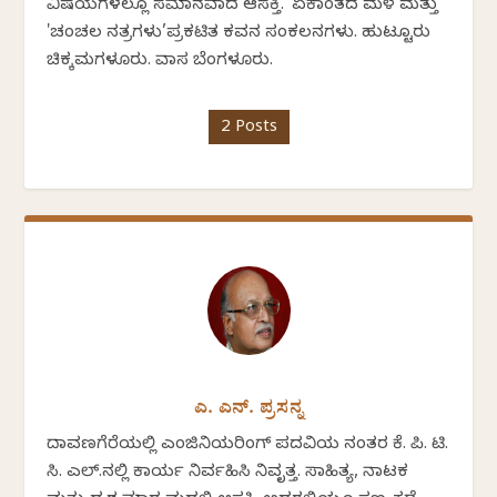
ವಿಷಯಗಳಲ್ಲೂ ಸಮಾನವಾದ ಆಸಕ್ತಿ. 'ಏಕಾಂತದ ಮಳೆ ಮತ್ತು
'ಚಂಚಲ ನಕ್ಷತ್ರಗಳು’ಪ್ರಕಟಿತ ಕವನ ಸಂಕಲನಗಳು. ಹುಟ್ಟೂರು
ಚಿಕ್ಕಮಗಳೂರು. ವಾಸ ಬೆಂಗಳೂರು.
2 Posts
ಎ. ಎನ್. ಪ್ರಸನ್ನ
ದಾವಣಗೆರೆಯಲ್ಲಿ ಎಂಜಿನಿಯರಿಂಗ್ ಪದವಿಯ ನಂತರ ಕೆ. ಪಿ. ಟಿ.
ಸಿ. ಎಲ್.ನಲ್ಲಿ ಕಾರ್ಯ ನಿರ್ವಹಿಸಿ ನಿವೃತ್ತ. ಸಾಹಿತ್ಯ, ನಾಟಕ