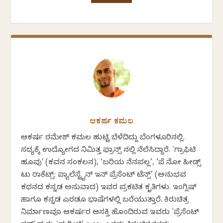
ಆಕರ್ಷ ಕಮಲ
ಆಕರ್ಷ ರಮೇಶ್ ಕಮಲ ಹುಟ್ಟಿ ಬೆಳೆದಿದ್ದು ಬೆಂಗಳೂರಿನಲ್ಲಿ.
ಸದ್ಯಕ್ಕೆ ಉದ್ಯೋಗದ ನಿಮಿತ್ತ ಫ್ರಾನ್ಸ್ ನಲ್ಲಿ ನೆಲೆಸಿದ್ದಾರೆ. `ಗ್ರಾಫಿಟಿ
ಹೂವು' (ಕವನ ಸಂಕಲನ), ‘ಬರಿಯ ನೆನಪಲ್ಲ’, ‘ಪೆ ನೋ ಹೀಡ್ಸ್
ಟು ರಾಕೆಟ್ಸ್: ಪ್ಯಾಲೆಸ್ಟೈನ್ ಇನ್ ಪ್ರೆಸೆಂಟ್ ಟೆನ್ಸ್’ (ಅನುಭವ
ಕಥನದ ಕನ್ನಡ ಅನುವಾದ) ಇವರ ಪ್ರಕಟಿತ ಕೃತಿಗಳು. ಇಂಗ್ಲಿಷ್‌
ಹಾಗೂ ಕನ್ನಡ ಎರಡೂ ಭಾಷೆಗಳಲ್ಲಿ ಬರೆಯುತ್ತಾರೆ. ಕಿರುಚಿತ್ರ
ನಿರ್ಮಾಣವೂ ಆಕರ್ಷರ ಆಸಕ್ತಿ ಹೊಂದಿರುವ ಇವರು `ಪ್ರೆಸೆಂಟ್