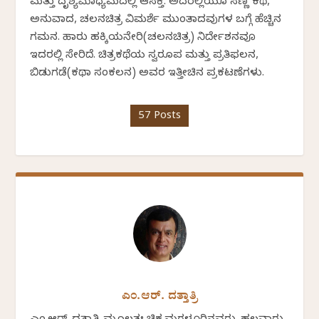
ಮತ್ತು ದೃಶ್ಯಮಾಧ್ಯಮದಲ್ಲಿ ಆಸಕ್ತಿ. ಅದರಲ್ಲಿಯೂ ಸಣ್ಣ ಕಥೆ,
ಅನುವಾದ, ಚಲನಚಿತ್ರ ವಿಮರ್ಶೆ ಮುಂತಾದವುಗಳ ಬಗ್ಗೆ ಹೆಚ್ಚಿನ
ಗಮನ. ಹಾರು ಹಕ್ಕಿಯನೇರಿ(ಚಲನಚಿತ್ರ) ನಿರ್ದೇಶನವೂ
ಇದರಲ್ಲಿ ಸೇರಿದೆ. ಚಿತ್ರಕಥೆಯ ಸ್ವರೂಪ ಮತ್ತು ಪ್ರತಿಫಲನ,
ಬಿಡುಗಡೆ(ಕಥಾ ಸಂಕಲನ) ಅವರ ಇತ್ತೀಚಿನ ಪ್ರಕಟಣೆಗಳು.
57 Posts
ಎಂ.ಆರ್. ದತ್ತಾತ್ರಿ