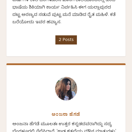
ವರ್ಷಗಳ ಕಾಲ ಬೆಂಗಳೂರಿನ ಖಾಸಗಿ ಶಾಲೆಯೊಂದರಲ್ಲಿ ಹಿಂದಿ
ಭಾಷೆಯ ಶಿಕ್ಷಕಿಯಾಗಿ ಕಾರ್ಯ ನಿರ್ವಹಿಸಿ ಈಗ ಯಲ್ಲಾಪುರದ
ದಟ್ಟ ಅರಣ್ಯದ ನಡುವೆ ಪುಟ್ಟ ಮನೆ ಮಾಡಿದ ರೈತ ಮಹಿಳೆ. ಕತೆ
ಬರೆಯೋದು ಇವರ ಹವ್ಯಾಸ.
2 Posts
ಅಂಜನಾ ಹೆಗಡೆ
ಅಂಜನಾ ಹೆಗಡೆ ಮೂಲತಃ ಉತ್ತರ ಕನ್ನಡದವರಾಗಿದ್ದು ಸದ್ಯ
ಬೆಂಗಳೂರಲ್ಲಿ ನೆಲೆಸಿದ್ದಾರೆ. 'ಕಾಡ ಕತ್ತಲೆಯ ಮೌನ ಮಾತುಗಳು'