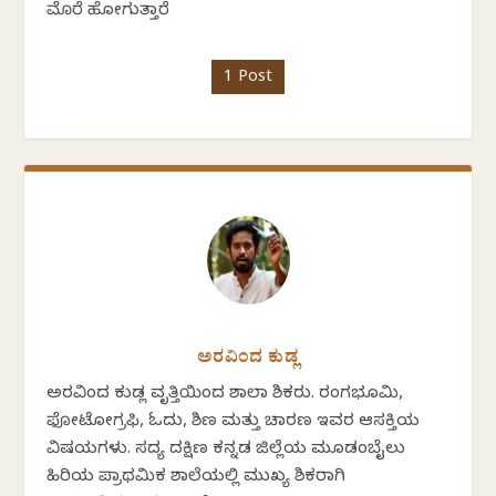
ಮೊರೆ ಹೋಗುತ್ತಾರೆ
1 Post
ಅರವಿಂದ ಕುಡ್ಲ
ಅರವಿಂದ ಕುಡ್ಲ ವೃತ್ತಿಯಿಂದ ಶಾಲಾ ಶಿಕ್ಷಕರು. ರಂಗಭೂಮಿ,
ಫೋಟೋಗ್ರಫಿ, ಓದು, ಶಿಕ್ಷಣ ಮತ್ತು ಚಾರಣ ಇವರ ಆಸಕ್ತಿಯ
ವಿಷಯಗಳು. ಸದ್ಯ ದಕ್ಷಿಣ ಕನ್ನಡ ಜಿಲ್ಲೆಯ ಮೂಡಂಬೈಲು
ಹಿರಿಯ ಪ್ರಾಥಮಿಕ ಶಾಲೆಯಲ್ಲಿ ಮುಖ್ಯ ಶಿಕ್ಷಕರಾಗಿ