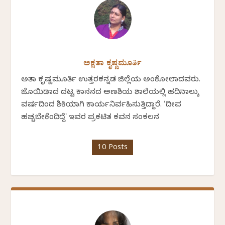
ಅಕ್ಷತಾ ಕೃಷ್ಣಮೂರ್ತಿ
ಅಕ್ಷತಾ ಕೃಷ್ಣಮೂರ್ತಿ ಉತ್ತರಕನ್ನಡ ಜಿಲ್ಲೆಯ ಅಂಕೋಲಾದವರು.
ಜೊಯಿಡಾದ ದಟ್ಟ ಕಾನನದ ಅಣಶಿಯ ಶಾಲೆಯಲ್ಲಿ ಹದಿನಾಲ್ಕು
ವರ್ಷದಿಂದ ಶಿಕ್ಷಕಿಯಾಗಿ ಕಾರ್ಯನಿರ್ವಹಿಸುತ್ತಿದ್ದಾರೆ. ‘ದೀಪ
ಹಚ್ಚಬೇಕೆಂದಿದ್ದೆʼ ಇವರ ಪ್ರಕಟಿತ ಕವನ ಸಂಕಲನ
10 Posts