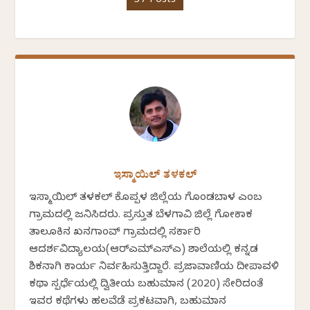
37 Posts
ಇಸ್ಮಾಯಿಲ್ ತಳಕಲ್
ಇಸ್ಮಾಯಿಲ್ ತಳಕಲ್ ಕೊಪ್ಪಳ ಜಿಲ್ಲೆಯ ಗೊಂಡಬಾಳ ಎಂಬ
ಗ್ರಾಮದಲ್ಲಿ ಜನಿಸಿದರು. ಪ್ರಸ್ತುತ ಬೆಳಗಾವಿ ಜಿಲ್ಲೆ ಗೋಕಾಕ
ತಾಲೂಕಿನ ಖನಗಾಂವ್ ಗ್ರಾಮದಲ್ಲಿ ಸರ್ಕಾರಿ
ಆದರ್ಶವಿದ್ಯಾಲಯ(ಆರ್‍ಎಮ್‍ಎಸ್‍ಎ) ಶಾಲೆಯಲ್ಲಿ ಕನ್ನಡ
ಶಿಕ್ಷಕನಾಗಿ ಕಾರ್ಯ ನಿರ್ವಹಿಸುತ್ತಿದ್ದಾರೆ. ಪ್ರಜಾವಾಣಿಯ ದೀಪಾವಳಿ
ಕಥಾ ಸ್ಪರ್ಧೆಯಲ್ಲಿ ದ್ವಿತೀಯ ಬಹುಮಾನ (2020) ಸೇರಿದಂತೆ
ಇವರ ಕಥೆಗಳು ಹಲವೆಡೆ ಪ್ರಕಟವಾಗಿ, ಬಹುಮಾನ