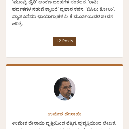
‘ಮುಂಬೈ ಡೈರಿ’ ಅಂಕಣ ಬರಹಗಳ ಸಂಕಲನ. ‘ರಾಕೀ
ಪರ್ವತಗಳ ನಡುವೆ ಕ್ಯಾಬರೆ’ ಪ್ರವಾಸ ಕಥನ. ‘ಬಿಸಿಲು ಕೋಲು',
ಖ್ಯಾತ ಸಿನೆಮಾ ಛಾಯಾಗ್ರಾಹಕ ವಿ. ಕೆ ಮೂರ್ತಿಯವರ ಜೀವನ
ಚರಿತ್ರೆ.
12 Posts
ಉಮೇಶ ದೇಸಾಯಿ
ಉಮೇಶ ದೇಸಾಯಿ ವೃತ್ತಿಯಿಂದ ಲೆಕ್ಕಿಗ. ಪ್ರವೃತ್ತಿಯಿಂದ ಲೇಖಕ.