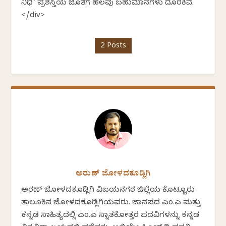
ನಿಧಿ" ಪ್ರಶಸ್ತಿಯ ಜೊತೆಗೆ ಹಲವು ಬಹುಮಾನಗಳು ದೊರಕಿವೆ.
</div>
2 Posts
ಅರುಣ್ ಜೋಳದಕೂಡ್ಲಿಗಿ
ಅರಣ್ ಜೋಳದಕೂಡ್ಲಿಗಿ ವಿಜಯನಗರ ಜಿಲ್ಲೆಯ ಕೊಟ್ಟೂರು
ತಾಲೂಕಿನ ಜೋಳದಕೂಡ್ಲಿಗಿಯವರು. ಜಾನಪದ ಎಂ.ಎ ಮತ್ತು
ಕನ್ನಡ ಸಾಹಿತ್ಯದಲ್ಲಿ ಎಂ.ಎ ಸ್ನಾತಕೋತ್ತರ ಪದವಿಗಳನ್ನು ಕನ್ನಡ