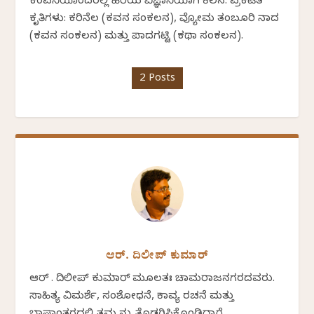
ಕಂಪನಿಯೊಂದರಲ್ಲಿ ಹಿರಿಯ ವಿಜ್ಞಾನಿಯಾಗಿ ಕೆಲಸ. ಪ್ರಕಟಿತ
ಕೃತಿಗಳು: ಕರಿನೆಲ (ಕವನ ಸಂಕಲನ), ವ್ಯೋಮ ತಂಬೂರಿ ನಾದ
(ಕವನ ಸಂಕಲನ) ಮತ್ತು ಪಾದಗಟ್ಟಿ (ಕಥಾ ಸಂಕಲನ).
2 Posts
ಆರ್. ದಿಲೀಪ್ ಕುಮಾರ್
ಆರ್ . ದಿಲೀಪ್ ಕುಮಾರ್ ಮೂಲತಃ ಚಾಮರಾಜನಗರದವರು.
ಸಾಹಿತ್ಯ ವಿಮರ್ಶೆ, ಸಂಶೋಧನೆ, ಕಾವ್ಯ ರಚನೆ ಮತ್ತು