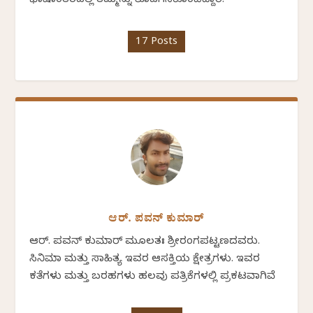
ಭಾಷಾಂತರದಲ್ಲಿ ತಮ್ಮನ್ನು ತೊಡಗಿಸಿಕೊಂಡಿದ್ದಾರೆ.
17 Posts
ಆರ್. ಪವನ್‌ ಕುಮಾರ್‌
ಆರ್. ಪವನ್‌ ಕುಮಾರ್ ಮೂಲತಃ ಶ್ರೀರಂಗಪಟ್ಟಣದವರು.
ಸಿನಿಮಾ ಮತ್ತು ಸಾಹಿತ್ಯ ಇವರ ಆಸಕ್ತಿಯ ಕ್ಷೇತ್ರಗಳು. ಇವರ
ಕತೆಗಳು ಮತ್ತು ಬರಹಗಳು ಹಲವು ಪತ್ರಿಕೆಗಳಲ್ಲಿ ಪ್ರಕಟವಾಗಿವೆ