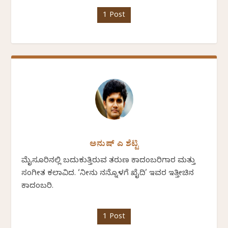
1 Post
ಅನುಷ್ ಎ ಶೆಟ್ಟಿ
ಮೈಸೂರಿನಲ್ಲಿ ಬದುಕುತ್ತಿರುವ ತರುಣ ಕಾದಂಬರಿಗಾರ ಮತ್ತು
ಸಂಗೀತ ಕಲಾವಿದ. ‘ನೀನು ನನ್ನೊಳಗೆ ಖೈದಿ’ ಇವರ ಇತ್ತೀಚಿನ
ಕಾದಂಬರಿ.
1 Post