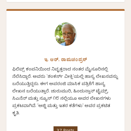
ಇ. ಆರ್. ರಾಮಚಂದ್ರನ್
ಫಿಲಿಪ್ಸ್ ಕಂಪನಿಯಿಂದ ನಿವೃತ್ತರಾದ ನಂತರ ಮೈಸೂರಿನಲ್ಲಿ
ನೆಲೆಸಿದ್ದಾರೆ. ಅವರು `ಶಂಕರ್ಸ್ ವೀಕ್ಲಿ'ಯಲ್ಲಿ ಹಾಸ್ಯ ಲೇಖನವನ್ನು
ಬರೆಯುತ್ತಿದ್ದರು. ಈಗ ಅಪರಂಜಿ ಮಾಸಿಕ ಪತ್ರಿಕೆಗೆ ಹಾಸ್ಯ
ಲೇಖನ ಬರೆಯುತ್ತಾರೆ. ಚುರುಮುರಿ, ಹಿಂದುಸ್ತಾನ್ ಟೈಮ್ಸ್,
ಸಿಎನೆನ್ ಮತ್ತು ನ್ಯೂಸ್ ೧೮ ನಲ್ಲಿಯೂ ಅವರ ಲೇಖನಗಳು
ಪ್ರಕಟವಾಗಿವೆ. 'ಅಜ್ಜಿ ಮತ್ತು ಇತರ ಕತೆಗಳು' ಅವರ ಪ್ರಕಟಿತ
ಕೃತಿ.