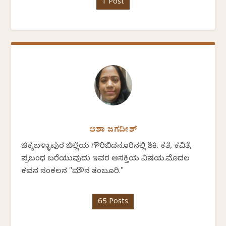
1 Post
ಆಶಾ ಜಗದೀಶ್
ಚಿಕ್ಕಬಳ್ಳಾಪುರ ಜಿಲ್ಲೆಯ ಗೌರಿಬಿದನೂರಿನಲ್ಲಿ ಶಿಕ್ಷಕಿ. ಕತೆ, ಕವಿತೆ,
ಪ್ರಬಂಧ ಬರೆಯುವುದು ಇವರ ಆಸಕ್ತಿಯ ವಿಷಯ.ಮೊದಲ
ಕವನ ಸಂಕಲನ "ಮೌನ ತಂಬೂರಿ."
65 Posts