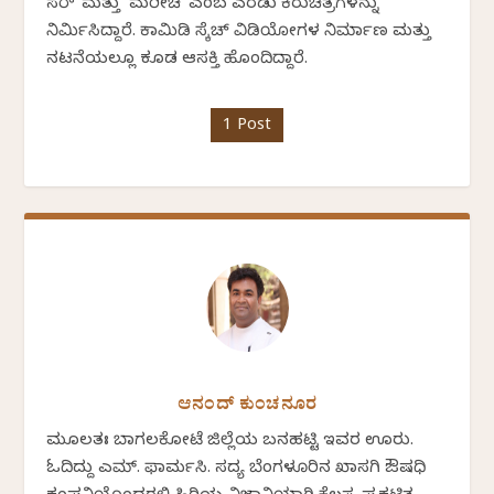
ಸರ್' ಮತ್ತು `ಮರೀಚಿ' ಎಂಬ ಎರಡು ಕಿರುಚಿತ್ರಗಳನ್ನು
ನಿರ್ಮಿಸಿದ್ದಾರೆ. ಕಾಮಿಡಿ ಸ್ಕೆಚ್ ವಿಡಿಯೋಗಳ ನಿರ್ಮಾಣ ಮತ್ತು
ನಟನೆಯಲ್ಲೂ ಕೂಡ ಆಸಕ್ತಿ ಹೊಂದಿದ್ದಾರೆ.
1 Post
ಆನಂದ್ ಕುಂಚನೂರ
ಮೂಲತಃ ಬಾಗಲಕೋಟೆ ಜಿಲ್ಲೆಯ ಬನಹಟ್ಟಿ ಇವರ ಊರು.
ಓದಿದ್ದು ಎಮ್. ಫಾರ್ಮಸಿ. ಸದ್ಯ ಬೆಂಗಳೂರಿನ ಖಾಸಗಿ ಔಷಧಿ