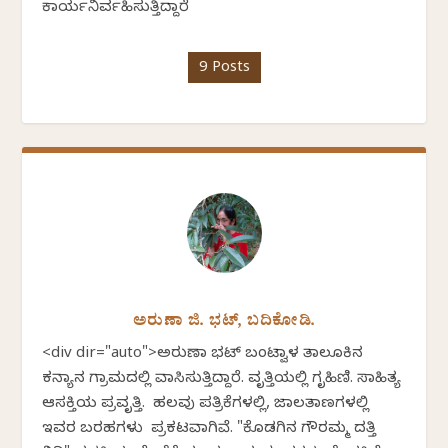
ಕಾರ್ಯನಿರ್ವಹಿಸುತ್ತಿದ್ದಾರೆ
9 Posts
ಅರುಣಾ ಜಿ. ಭಟ್, ಬದಿಕೋಡಿ.
<div dir="auto">ಅರುಣಾ ಭಟ್ ಬಂಟ್ವಾಳ ತಾಲೂಕಿನ
ಕನ್ಯಾನ ಗ್ರಾಮದಲ್ಲಿ ವಾಸಿಸುತ್ತಿದ್ದಾರೆ. ವೃತ್ತಿಯಲ್ಲಿ ಗೃಹಿಣಿ. ಸಾಹಿತ್ಯ
ಆಸಕ್ತಿಯ ಪ್ರವೃತ್ತಿ. ಹಲವು ಪತ್ರಿಕೆಗಳಲ್ಲಿ, ಜಾಲತಾಣಗಳಲ್ಲಿ
ಇವರ ಬರಹಗಳು ಪ್ರಕಟವಾಗಿವೆ. "ಕೊಡಗಿನ ಗೌರಮ್ಮ ದತ್ತಿ