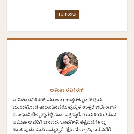
10 Posts
ಅಮಿತಾ ರವಿಕಿರಣ್
ಅಮಿತಾ ರವಿಕಿರಣ್ ಮೂಲತಃ ಉತ್ತರಕನ್ನಡ ಜಿಲ್ಲೆಯ
ಮುಂಡಗೋಡ ತಾಲೂಕಿನವರು. ಪ್ರಸ್ತುತ ಉತ್ತರ ಐರ್ಲೆಂಡ್‌ನ
ರಾಜಧಾನಿ ಬೆಲ್ಫಾಸ್ಟ್‌ನಲ್ಲಿ ವಾಸಿಸುತ್ತಿದ್ದಾರೆ. ಗಾಯಕಿಯಾಗಿರುವ
ಅಮಿತಾ ಅವರಿಗೆ ಜನಪದ, ಭಾವಗೀತೆ, ತತ್ವಪದಗಳನ್ನು
ಹಾಡುವುದು ಖುಷಿ ಎನ್ನುತ್ತಾರೆ. ಫೋಟೋಗ್ರಫಿ, ಬರವಣಿಗೆ