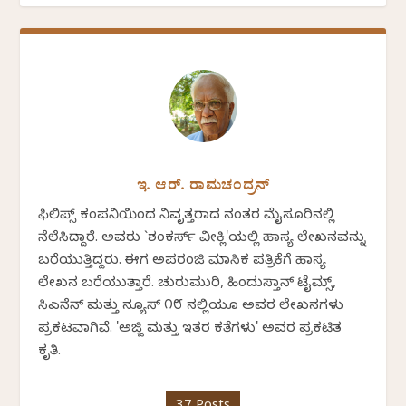
ಇ. ಆರ್. ರಾಮಚಂದ್ರನ್
ಫಿಲಿಪ್ಸ್ ಕಂಪನಿಯಿಂದ ನಿವೃತ್ತರಾದ ನಂತರ ಮೈಸೂರಿನಲ್ಲಿ
ನೆಲೆಸಿದ್ದಾರೆ. ಅವರು `ಶಂಕರ್ಸ್ ವೀಕ್ಲಿ'ಯಲ್ಲಿ ಹಾಸ್ಯ ಲೇಖನವನ್ನು
ಬರೆಯುತ್ತಿದ್ದರು. ಈಗ ಅಪರಂಜಿ ಮಾಸಿಕ ಪತ್ರಿಕೆಗೆ ಹಾಸ್ಯ
ಲೇಖನ ಬರೆಯುತ್ತಾರೆ. ಚುರುಮುರಿ, ಹಿಂದುಸ್ತಾನ್ ಟೈಮ್ಸ್,
ಸಿಎನೆನ್ ಮತ್ತು ನ್ಯೂಸ್ ೧೮ ನಲ್ಲಿಯೂ ಅವರ ಲೇಖನಗಳು
ಪ್ರಕಟವಾಗಿವೆ. 'ಅಜ್ಜಿ ಮತ್ತು ಇತರ ಕತೆಗಳು' ಅವರ ಪ್ರಕಟಿತ
ಕೃತಿ.