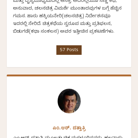
ಮತ್ತು ದೃಶ್ಯಮಾಧ್ಯಮದಲ್ಲಿ ಆಸಕ್ತಿ. ಅದರಲ್ಲಿಯೂ ಸಣ್ಣ ಕಥೆ,
ಅನುವಾದ, ಚಲನಚಿತ್ರ ವಿಮರ್ಶೆ ಮುಂತಾದವುಗಳ ಬಗ್ಗೆ ಹೆಚ್ಚಿನ
ಗಮನ. ಹಾರು ಹಕ್ಕಿಯನೇರಿ(ಚಲನಚಿತ್ರ) ನಿರ್ದೇಶನವೂ
ಇದರಲ್ಲಿ ಸೇರಿದೆ. ಚಿತ್ರಕಥೆಯ ಸ್ವರೂಪ ಮತ್ತು ಪ್ರತಿಫಲನ,
ಬಿಡುಗಡೆ(ಕಥಾ ಸಂಕಲನ) ಅವರ ಇತ್ತೀಚಿನ ಪ್ರಕಟಣೆಗಳು.
57 Posts
ಎಂ.ಆರ್. ದತ್ತಾತ್ರಿ