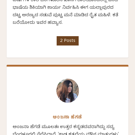
ವರ್ಷಗಳ ಕಾಲ ಬೆಂಗಳೂರಿನ ಖಾಸಗಿ ಶಾಲೆಯೊಂದರಲ್ಲಿ ಹಿಂದಿ
ಭಾಷೆಯ ಶಿಕ್ಷಕಿಯಾಗಿ ಕಾರ್ಯ ನಿರ್ವಹಿಸಿ ಈಗ ಯಲ್ಲಾಪುರದ
ದಟ್ಟ ಅರಣ್ಯದ ನಡುವೆ ಪುಟ್ಟ ಮನೆ ಮಾಡಿದ ರೈತ ಮಹಿಳೆ. ಕತೆ
ಬರೆಯೋದು ಇವರ ಹವ್ಯಾಸ.
2 Posts
ಅಂಜನಾ ಹೆಗಡೆ
ಅಂಜನಾ ಹೆಗಡೆ ಮೂಲತಃ ಉತ್ತರ ಕನ್ನಡದವರಾಗಿದ್ದು ಸದ್ಯ
ಬೆಂಗಳೂರಲ್ಲಿ ನೆಲೆಸಿದ್ದಾರೆ. 'ಕಾಡ ಕತ್ತಲೆಯ ಮೌನ ಮಾತುಗಳು'