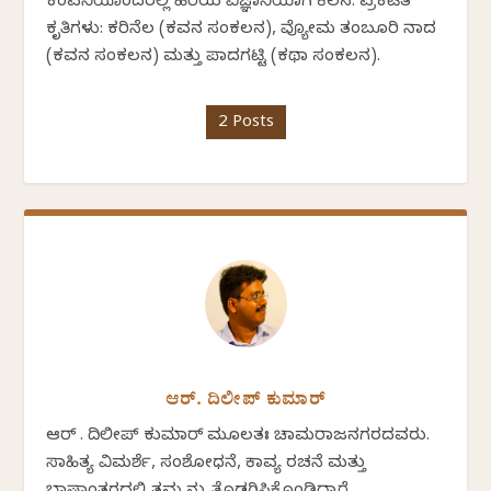
ಕಂಪನಿಯೊಂದರಲ್ಲಿ ಹಿರಿಯ ವಿಜ್ಞಾನಿಯಾಗಿ ಕೆಲಸ. ಪ್ರಕಟಿತ
ಕೃತಿಗಳು: ಕರಿನೆಲ (ಕವನ ಸಂಕಲನ), ವ್ಯೋಮ ತಂಬೂರಿ ನಾದ
(ಕವನ ಸಂಕಲನ) ಮತ್ತು ಪಾದಗಟ್ಟಿ (ಕಥಾ ಸಂಕಲನ).
2 Posts
ಆರ್. ದಿಲೀಪ್ ಕುಮಾರ್
ಆರ್ . ದಿಲೀಪ್ ಕುಮಾರ್ ಮೂಲತಃ ಚಾಮರಾಜನಗರದವರು.
ಸಾಹಿತ್ಯ ವಿಮರ್ಶೆ, ಸಂಶೋಧನೆ, ಕಾವ್ಯ ರಚನೆ ಮತ್ತು