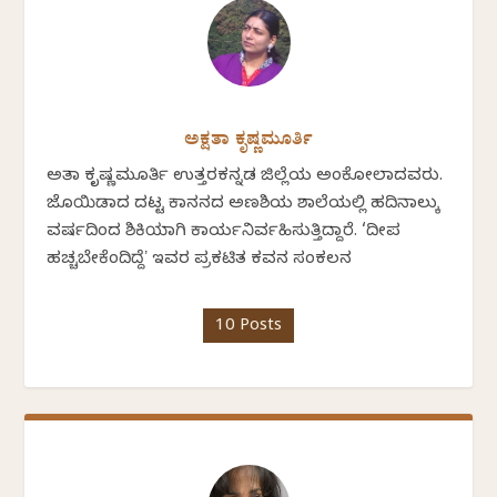
ಅಕ್ಷತಾ ಕೃಷ್ಣಮೂರ್ತಿ
ಅಕ್ಷತಾ ಕೃಷ್ಣಮೂರ್ತಿ ಉತ್ತರಕನ್ನಡ ಜಿಲ್ಲೆಯ ಅಂಕೋಲಾದವರು.
ಜೊಯಿಡಾದ ದಟ್ಟ ಕಾನನದ ಅಣಶಿಯ ಶಾಲೆಯಲ್ಲಿ ಹದಿನಾಲ್ಕು
ವರ್ಷದಿಂದ ಶಿಕ್ಷಕಿಯಾಗಿ ಕಾರ್ಯನಿರ್ವಹಿಸುತ್ತಿದ್ದಾರೆ. ‘ದೀಪ
ಹಚ್ಚಬೇಕೆಂದಿದ್ದೆʼ ಇವರ ಪ್ರಕಟಿತ ಕವನ ಸಂಕಲನ
10 Posts