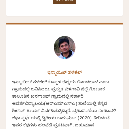
37 Posts
ಇಸ್ಮಾಯಿಲ್ ತಳಕಲ್
ಇಸ್ಮಾಯಿಲ್ ತಳಕಲ್ ಕೊಪ್ಪಳ ಜಿಲ್ಲೆಯ ಗೊಂಡಬಾಳ ಎಂಬ
ಗ್ರಾಮದಲ್ಲಿ ಜನಿಸಿದರು. ಪ್ರಸ್ತುತ ಬೆಳಗಾವಿ ಜಿಲ್ಲೆ ಗೋಕಾಕ
ತಾಲೂಕಿನ ಖನಗಾಂವ್ ಗ್ರಾಮದಲ್ಲಿ ಸರ್ಕಾರಿ
ಆದರ್ಶವಿದ್ಯಾಲಯ(ಆರ್‍ಎಮ್‍ಎಸ್‍ಎ) ಶಾಲೆಯಲ್ಲಿ ಕನ್ನಡ
ಶಿಕ್ಷಕನಾಗಿ ಕಾರ್ಯ ನಿರ್ವಹಿಸುತ್ತಿದ್ದಾರೆ. ಪ್ರಜಾವಾಣಿಯ ದೀಪಾವಳಿ
ಕಥಾ ಸ್ಪರ್ಧೆಯಲ್ಲಿ ದ್ವಿತೀಯ ಬಹುಮಾನ (2020) ಸೇರಿದಂತೆ
ಇವರ ಕಥೆಗಳು ಹಲವೆಡೆ ಪ್ರಕಟವಾಗಿ, ಬಹುಮಾನ