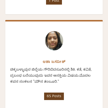
1 Post
ಆಶಾ ಜಗದೀಶ್
ಚಿಕ್ಕಬಳ್ಳಾಪುರ ಜಿಲ್ಲೆಯ ಗೌರಿಬಿದನೂರಿನಲ್ಲಿ ಶಿಕ್ಷಕಿ. ಕತೆ, ಕವಿತೆ,
ಪ್ರಬಂಧ ಬರೆಯುವುದು ಇವರ ಆಸಕ್ತಿಯ ವಿಷಯ.ಮೊದಲ
ಕವನ ಸಂಕಲನ "ಮೌನ ತಂಬೂರಿ."
65 Posts