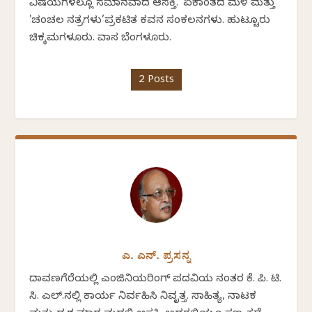
ವಿಷಯಗಳಲ್ಲೂ ಸಮಾನವಾದ ಆಸಕ್ತಿ. 'ಏಕಾಂತದ ಮಳೆ ಮತ್ತು
'ಚಂಚಲ ನಕ್ಷತ್ರಗಳು’ಪ್ರಕಟಿತ ಕವನ ಸಂಕಲನಗಳು. ಹುಟ್ಟೂರು
ಚಿಕ್ಕಮಗಳೂರು. ವಾಸ ಬೆಂಗಳೂರು.
2 Posts
ಎ. ಎನ್. ಪ್ರಸನ್ನ
ದಾವಣಗೆರೆಯಲ್ಲಿ ಎಂಜಿನಿಯರಿಂಗ್ ಪದವಿಯ ನಂತರ ಕೆ. ಪಿ. ಟಿ.
ಸಿ. ಎಲ್.ನಲ್ಲಿ ಕಾರ್ಯ ನಿರ್ವಹಿಸಿ ನಿವೃತ್ತ. ಸಾಹಿತ್ಯ, ನಾಟಕ