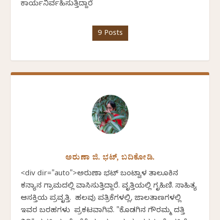
ಕಾರ್ಯನಿರ್ವಹಿಸುತ್ತಿದ್ದಾರೆ
9 Posts
ಅರುಣಾ ಜಿ. ಭಟ್, ಬದಿಕೋಡಿ.
<div dir="auto">ಅರುಣಾ ಭಟ್ ಬಂಟ್ವಾಳ ತಾಲೂಕಿನ
ಕನ್ಯಾನ ಗ್ರಾಮದಲ್ಲಿ ವಾಸಿಸುತ್ತಿದ್ದಾರೆ. ವೃತ್ತಿಯಲ್ಲಿ ಗೃಹಿಣಿ. ಸಾಹಿತ್ಯ
ಆಸಕ್ತಿಯ ಪ್ರವೃತ್ತಿ. ಹಲವು ಪತ್ರಿಕೆಗಳಲ್ಲಿ, ಜಾಲತಾಣಗಳಲ್ಲಿ
ಇವರ ಬರಹಗಳು ಪ್ರಕಟವಾಗಿವೆ. "ಕೊಡಗಿನ ಗೌರಮ್ಮ ದತ್ತಿ