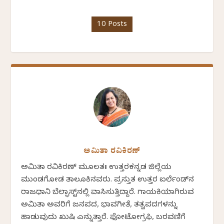
10 Posts
ಅಮಿತಾ ರವಿಕಿರಣ್
ಅಮಿತಾ ರವಿಕಿರಣ್ ಮೂಲತಃ ಉತ್ತರಕನ್ನಡ ಜಿಲ್ಲೆಯ
ಮುಂಡಗೋಡ ತಾಲೂಕಿನವರು. ಪ್ರಸ್ತುತ ಉತ್ತರ ಐರ್ಲೆಂಡ್‌ನ
ರಾಜಧಾನಿ ಬೆಲ್ಫಾಸ್ಟ್‌ನಲ್ಲಿ ವಾಸಿಸುತ್ತಿದ್ದಾರೆ. ಗಾಯಕಿಯಾಗಿರುವ
ಅಮಿತಾ ಅವರಿಗೆ ಜನಪದ, ಭಾವಗೀತೆ, ತತ್ವಪದಗಳನ್ನು
ಹಾಡುವುದು ಖುಷಿ ಎನ್ನುತ್ತಾರೆ. ಫೋಟೋಗ್ರಫಿ, ಬರವಣಿಗೆ