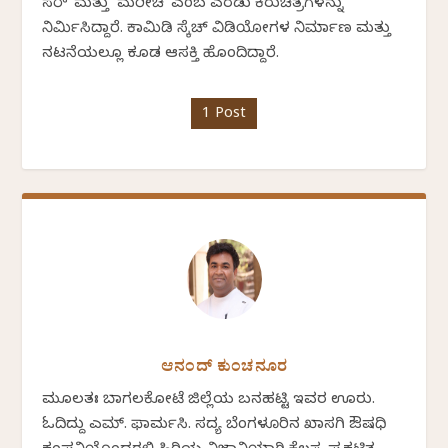
ಸರ್' ಮತ್ತು `ಮರೀಚಿ' ಎಂಬ ಎರಡು ಕಿರುಚಿತ್ರಗಳನ್ನು
ನಿರ್ಮಿಸಿದ್ದಾರೆ. ಕಾಮಿಡಿ ಸ್ಕೆಚ್ ವಿಡಿಯೋಗಳ ನಿರ್ಮಾಣ ಮತ್ತು
ನಟನೆಯಲ್ಲೂ ಕೂಡ ಆಸಕ್ತಿ ಹೊಂದಿದ್ದಾರೆ.
1 Post
ಆನಂದ್ ಕುಂಚನೂರ
ಮೂಲತಃ ಬಾಗಲಕೋಟೆ ಜಿಲ್ಲೆಯ ಬನಹಟ್ಟಿ ಇವರ ಊರು.
ಓದಿದ್ದು ಎಮ್. ಫಾರ್ಮಸಿ. ಸದ್ಯ ಬೆಂಗಳೂರಿನ ಖಾಸಗಿ ಔಷಧಿ