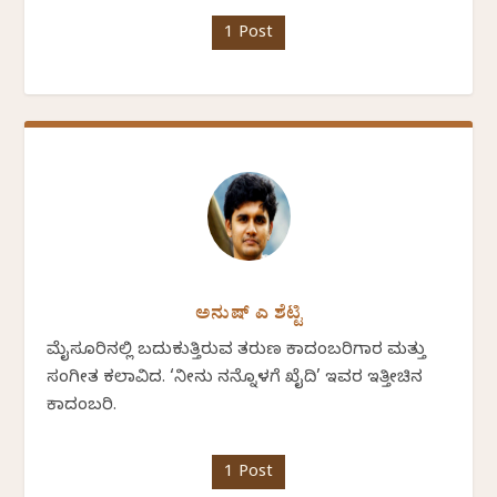
1 Post
ಅನುಷ್ ಎ ಶೆಟ್ಟಿ
ಮೈಸೂರಿನಲ್ಲಿ ಬದುಕುತ್ತಿರುವ ತರುಣ ಕಾದಂಬರಿಗಾರ ಮತ್ತು
ಸಂಗೀತ ಕಲಾವಿದ. ‘ನೀನು ನನ್ನೊಳಗೆ ಖೈದಿ’ ಇವರ ಇತ್ತೀಚಿನ
ಕಾದಂಬರಿ.
1 Post