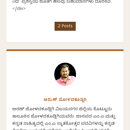
ನಿಧಿ" ಪ್ರಶಸ್ತಿಯ ಜೊತೆಗೆ ಹಲವು ಬಹುಮಾನಗಳು ದೊರಕಿವೆ.
</div>
2 Posts
ಅರುಣ್ ಜೋಳದಕೂಡ್ಲಿಗಿ
ಅರಣ್ ಜೋಳದಕೂಡ್ಲಿಗಿ ವಿಜಯನಗರ ಜಿಲ್ಲೆಯ ಕೊಟ್ಟೂರು
ತಾಲೂಕಿನ ಜೋಳದಕೂಡ್ಲಿಗಿಯವರು. ಜಾನಪದ ಎಂ.ಎ ಮತ್ತು
ಕನ್ನಡ ಸಾಹಿತ್ಯದಲ್ಲಿ ಎಂ.ಎ ಸ್ನಾತಕೋತ್ತರ ಪದವಿಗಳನ್ನು ಕನ್ನಡ