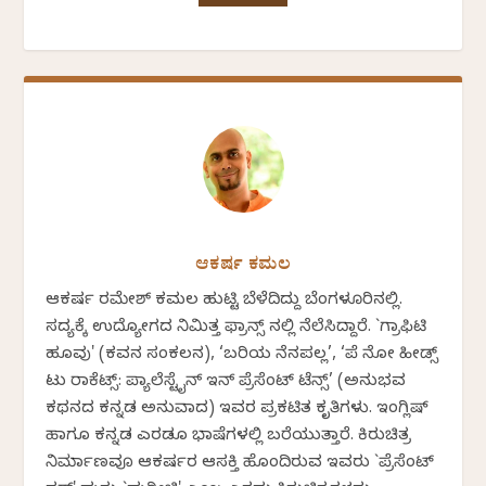
ಆಕರ್ಷ ಕಮಲ
ಆಕರ್ಷ ರಮೇಶ್ ಕಮಲ ಹುಟ್ಟಿ ಬೆಳೆದಿದ್ದು ಬೆಂಗಳೂರಿನಲ್ಲಿ.
ಸದ್ಯಕ್ಕೆ ಉದ್ಯೋಗದ ನಿಮಿತ್ತ ಫ್ರಾನ್ಸ್ ನಲ್ಲಿ ನೆಲೆಸಿದ್ದಾರೆ. `ಗ್ರಾಫಿಟಿ
ಹೂವು' (ಕವನ ಸಂಕಲನ), ‘ಬರಿಯ ನೆನಪಲ್ಲ’, ‘ಪೆ ನೋ ಹೀಡ್ಸ್
ಟು ರಾಕೆಟ್ಸ್: ಪ್ಯಾಲೆಸ್ಟೈನ್ ಇನ್ ಪ್ರೆಸೆಂಟ್ ಟೆನ್ಸ್’ (ಅನುಭವ
ಕಥನದ ಕನ್ನಡ ಅನುವಾದ) ಇವರ ಪ್ರಕಟಿತ ಕೃತಿಗಳು. ಇಂಗ್ಲಿಷ್‌
ಹಾಗೂ ಕನ್ನಡ ಎರಡೂ ಭಾಷೆಗಳಲ್ಲಿ ಬರೆಯುತ್ತಾರೆ. ಕಿರುಚಿತ್ರ
ನಿರ್ಮಾಣವೂ ಆಕರ್ಷರ ಆಸಕ್ತಿ ಹೊಂದಿರುವ ಇವರು `ಪ್ರೆಸೆಂಟ್