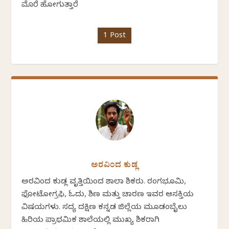
ಮೊರೆ ಹೋಗುತ್ತಾರೆ
1 Post
ಅರವಿಂದ ಕುಡ್ಲ
ಅರವಿಂದ ಕುಡ್ಲ ವೃತ್ತಿಯಿಂದ ಶಾಲಾ ಶಿಕ್ಷಕರು. ರಂಗಭೂಮಿ,
ಫೋಟೋಗ್ರಫಿ, ಓದು, ಶಿಕ್ಷಣ ಮತ್ತು ಚಾರಣ ಇವರ ಆಸಕ್ತಿಯ
ವಿಷಯಗಳು. ಸದ್ಯ ದಕ್ಷಿಣ ಕನ್ನಡ ಜಿಲ್ಲೆಯ ಮೂಡಂಬೈಲು
ಹಿರಿಯ ಪ್ರಾಥಮಿಕ ಶಾಲೆಯಲ್ಲಿ ಮುಖ್ಯ ಶಿಕ್ಷಕರಾಗಿ