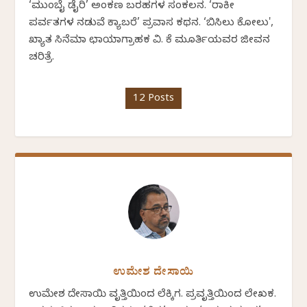
‘ಮುಂಬೈ ಡೈರಿ’ ಅಂಕಣ ಬರಹಗಳ ಸಂಕಲನ. ‘ರಾಕೀ
ಪರ್ವತಗಳ ನಡುವೆ ಕ್ಯಾಬರೆ’ ಪ್ರವಾಸ ಕಥನ. ‘ಬಿಸಿಲು ಕೋಲು',
ಖ್ಯಾತ ಸಿನೆಮಾ ಛಾಯಾಗ್ರಾಹಕ ವಿ. ಕೆ ಮೂರ್ತಿಯವರ ಜೀವನ
ಚರಿತ್ರೆ.
12 Posts
ಉಮೇಶ ದೇಸಾಯಿ
ಉಮೇಶ ದೇಸಾಯಿ ವೃತ್ತಿಯಿಂದ ಲೆಕ್ಕಿಗ. ಪ್ರವೃತ್ತಿಯಿಂದ ಲೇಖಕ.