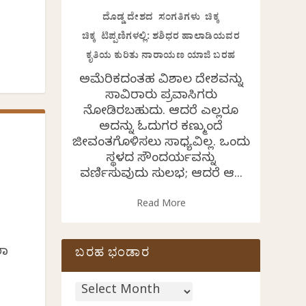
ದೊಡ್ಡ ದೇಶದ ಸಂಗತಿಗಳು ಚಿಕ್ಕ
ಚಿಕ್ಕ ಟಿಪ್ಪಣಿಗಳಲ್ಲಿ: ಶಶಿಧರ ಹಾಲಾಡಿಯವರ
ಕೃತಿಯ ಕುರಿತು ನಾರಾಯಣ ಯಾಜಿ ಬರಹ
ಅಮೆರಿಕದಂತಹ ವಿಶಾಲ ದೇಶವನ್ನು
ಸಾವಿರಾರು ಪ್ರವಾಸಿಗರು
ನೋಡಿರಬಹುದು. ಆದರೆ ಎಲ್ಲರೂ
ಅದನ್ನು ಓದುಗರ ಕಣ್ಮುಂದೆ
ಜೀವಂತಗೊಳಿಸಲು ಸಾಧ್ಯವಿಲ್ಲ. ಒಂದು
ಸ್ಥಳದ ಸೌಂದರ್ಯವನ್ನು
ವರ್ಣಿಸುವುದು ಸುಲಭ; ಆದರೆ ಆ...
Read More
ಲಾ
ಬರಹ ಭಂಡಾರ