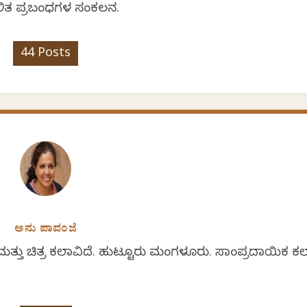
 ಲಲಿತ ಪ್ರಬಂಧಗಳ ಸಂಕಲನ.
44 Posts
ಅನು ಪಾವಂಜೆ
 ಮತ್ತು ಚಿತ್ರ ಕಲಾವಿದೆ. ಹುಟ್ಟೂರು ಮಂಗಳೂರು. ಸಾಂಪ್ರದಾಯಿಕ ಕ