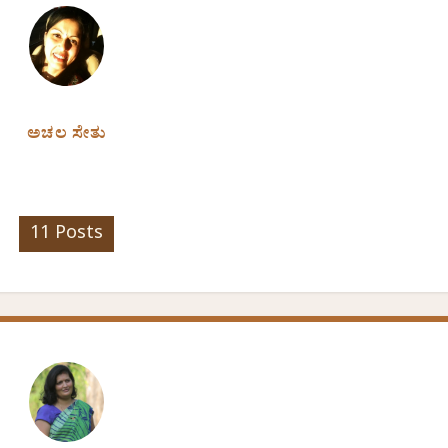
ಅಚಲ ಸೇತು
11 Posts