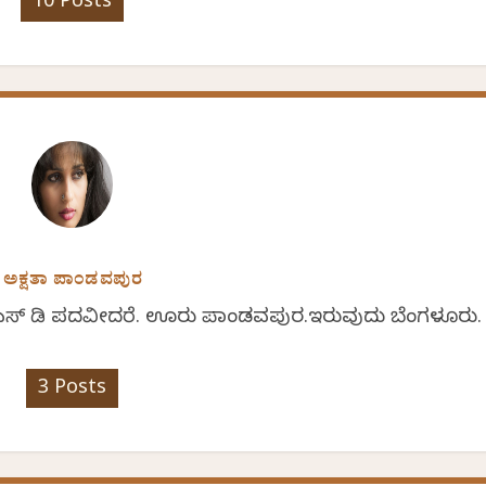
10 Posts
ಅಕ್ಷತಾ ಪಾಂಡವಪುರ
 ಎನ್ ಎಸ್ ಡಿ ಪದವೀದರೆ. ಊರು ಪಾಂಡವಪುರ.ಇರುವುದು ಬೆಂಗಳೂರು.
3 Posts