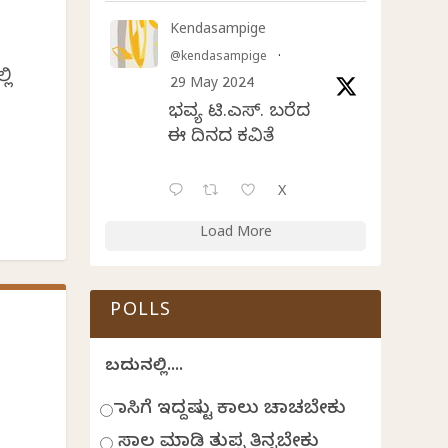
Kendasampige
@kendasampige
·
ಲಿ
29 May 2024
ಭವ್ಯ ಟಿ.ಎಸ್. ಬರೆದ
ಈ ದಿನದ ಕವಿತೆ
X
Load More
POLLS
ಬದುಕಿನಲ್ಲಿ....
ಹಾಸಿಗೆ ಇದ್ದಷ್ಟು ಕಾಲು ಚಾಚಬೇಕು
ಸಾಲ ಮಾಡಿ ತುಪ್ಪ ತಿನ್ನಬೇಕು