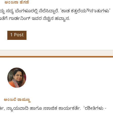
ಅಂಜನಾ ಹೆಗಡೆ
್ಯ ಬೆಂಗಳೂರಲ್ಲಿ ನೆಲೆಸಿದ್ದಾರೆ. 'ಕಾಡ ಕತ್ತಲೆಯ ಮೌನ ಮಾತುಗಳು'
 ಗಾರ್ಡನಿಂಗ್ ಇವರ ನೆಚ್ಚಿನ ಹವ್ಯಾಸ.
1 Post
ಅಂಜಲಿ ರಾಮಣ್ಣ
ಿ, ನ್ಯಾಯವಾದಿ ಹಾಗೂ ಸಾಮಾಜಿಕ ಕಾರ್ಯಕರ್ತೆ. ‘ರಶೀತಿಗಳು -