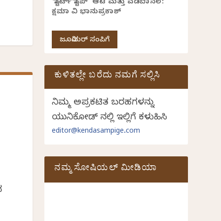
‘ಸ್ಟಾರ್ಟ್ ಸ್ಟಾಪ್’ ಆಟ ಮತ್ತು ವಡಬಾನಲ:
ಕ್ಷಮಾ ವಿ ಭಾನುಪ್ರಕಾಶ್
ಜೂನಿಯರ್ ಸಂಪಿಗೆ
ಕುಳಿತಲ್ಲೇ ಬರೆದು ನಮಗೆ ಸಲ್ಲಿಸಿ
ನಿಮ್ಮ ಅಪ್ರಕಟಿತ ಬರಹಗಳನ್ನು
ಯುನಿಕೋಡ್ ನಲ್ಲಿ ಇಲ್ಲಿಗೆ ಕಳುಹಿಸಿ
editor@kendasampige.com
ನಮ್ಮ ಸೋಷಿಯಲ್‌ ಮೀಡಿಯಾ
ನ