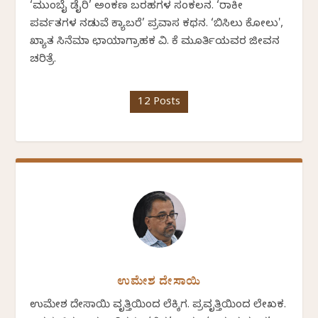
‘ಮುಂಬೈ ಡೈರಿ’ ಅಂಕಣ ಬರಹಗಳ ಸಂಕಲನ. ‘ರಾಕೀ
ಪರ್ವತಗಳ ನಡುವೆ ಕ್ಯಾಬರೆ’ ಪ್ರವಾಸ ಕಥನ. ‘ಬಿಸಿಲು ಕೋಲು',
ಖ್ಯಾತ ಸಿನೆಮಾ ಛಾಯಾಗ್ರಾಹಕ ವಿ. ಕೆ ಮೂರ್ತಿಯವರ ಜೀವನ
ಚರಿತ್ರೆ.
12 Posts
ಉಮೇಶ ದೇಸಾಯಿ
ಉಮೇಶ ದೇಸಾಯಿ ವೃತ್ತಿಯಿಂದ ಲೆಕ್ಕಿಗ. ಪ್ರವೃತ್ತಿಯಿಂದ ಲೇಖಕ.