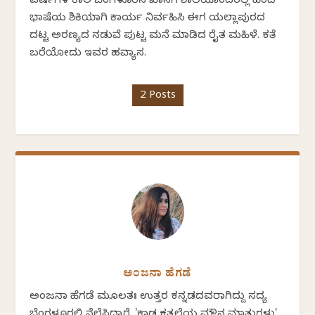
ವರ್ಷಗಳ ಕಾಲ ಬೆಂಗಳೂರಿನ ಖಾಸಗಿ ಶಾಲೆಯೊಂದರಲ್ಲಿ ಹಿಂದಿ
ಭಾಷೆಯ ಶಿಕ್ಷಕಿಯಾಗಿ ಕಾರ್ಯ ನಿರ್ವಹಿಸಿ ಈಗ ಯಲ್ಲಾಪುರದ
ದಟ್ಟ ಅರಣ್ಯದ ನಡುವೆ ಪುಟ್ಟ ಮನೆ ಮಾಡಿದ ರೈತ ಮಹಿಳೆ. ಕತೆ
ಬರೆಯೋದು ಇವರ ಹವ್ಯಾಸ.
2 Posts
ಅಂಜನಾ ಹೆಗಡೆ
ಅಂಜನಾ ಹೆಗಡೆ ಮೂಲತಃ ಉತ್ತರ ಕನ್ನಡದವರಾಗಿದ್ದು ಸದ್ಯ
ಬೆಂಗಳೂರಲ್ಲಿ ನೆಲೆಸಿದ್ದಾರೆ. 'ಕಾಡ ಕತ್ತಲೆಯ ಮೌನ ಮಾತುಗಳು'