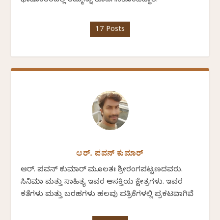
ಭಾಷಾಂತರದಲ್ಲಿ ತಮ್ಮನ್ನು ತೊಡಗಿಸಿಕೊಂಡಿದ್ದಾರೆ.
17 Posts
ಆರ್. ಪವನ್‌ ಕುಮಾರ್‌
ಆರ್. ಪವನ್‌ ಕುಮಾರ್ ಮೂಲತಃ ಶ್ರೀರಂಗಪಟ್ಟಣದವರು.
ಸಿನಿಮಾ ಮತ್ತು ಸಾಹಿತ್ಯ ಇವರ ಆಸಕ್ತಿಯ ಕ್ಷೇತ್ರಗಳು. ಇವರ
ಕತೆಗಳು ಮತ್ತು ಬರಹಗಳು ಹಲವು ಪತ್ರಿಕೆಗಳಲ್ಲಿ ಪ್ರಕಟವಾಗಿವೆ