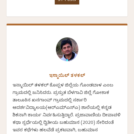
37 Posts
ಇಸ್ಮಾಯಿಲ್ ತಳಕಲ್
ಇಸ್ಮಾಯಿಲ್ ತಳಕಲ್ ಕೊಪ್ಪಳ ಜಿಲ್ಲೆಯ ಗೊಂಡಬಾಳ ಎಂಬ
ಗ್ರಾಮದಲ್ಲಿ ಜನಿಸಿದರು. ಪ್ರಸ್ತುತ ಬೆಳಗಾವಿ ಜಿಲ್ಲೆ ಗೋಕಾಕ
ತಾಲೂಕಿನ ಖನಗಾಂವ್ ಗ್ರಾಮದಲ್ಲಿ ಸರ್ಕಾರಿ
ಆದರ್ಶವಿದ್ಯಾಲಯ(ಆರ್‍ಎಮ್‍ಎಸ್‍ಎ) ಶಾಲೆಯಲ್ಲಿ ಕನ್ನಡ
ಶಿಕ್ಷಕನಾಗಿ ಕಾರ್ಯ ನಿರ್ವಹಿಸುತ್ತಿದ್ದಾರೆ. ಪ್ರಜಾವಾಣಿಯ ದೀಪಾವಳಿ
ಕಥಾ ಸ್ಪರ್ಧೆಯಲ್ಲಿ ದ್ವಿತೀಯ ಬಹುಮಾನ (2020) ಸೇರಿದಂತೆ
ಇವರ ಕಥೆಗಳು ಹಲವೆಡೆ ಪ್ರಕಟವಾಗಿ, ಬಹುಮಾನ