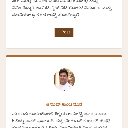
ಸರ್' ಮತ್ತು `ಮರೀಚಿ' ಎಂಬ ಎರಡು ಕಿರುಚಿತ್ರಗಳನ್ನು
ನಿರ್ಮಿಸಿದ್ದಾರೆ. ಕಾಮಿಡಿ ಸ್ಕೆಚ್ ವಿಡಿಯೋಗಳ ನಿರ್ಮಾಣ ಮತ್ತು
ನಟನೆಯಲ್ಲೂ ಕೂಡ ಆಸಕ್ತಿ ಹೊಂದಿದ್ದಾರೆ.
1 Post
ಆನಂದ್ ಕುಂಚನೂರ
ಮೂಲತಃ ಬಾಗಲಕೋಟೆ ಜಿಲ್ಲೆಯ ಬನಹಟ್ಟಿ ಇವರ ಊರು.
ಓದಿದ್ದು ಎಮ್. ಫಾರ್ಮಸಿ. ಸದ್ಯ ಬೆಂಗಳೂರಿನ ಖಾಸಗಿ ಔಷಧಿ