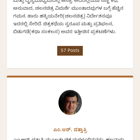
ಮತ್ತು ದೃಶ್ಯಮಾಧ್ಯಮದಲ್ಲಿ ಆಸಕ್ತಿ. ಅದರಲ್ಲಿಯೂ ಸಣ್ಣ ಕಥೆ,
ಅನುವಾದ, ಚಲನಚಿತ್ರ ವಿಮರ್ಶೆ ಮುಂತಾದವುಗಳ ಬಗ್ಗೆ ಹೆಚ್ಚಿನ
ಗಮನ. ಹಾರು ಹಕ್ಕಿಯನೇರಿ(ಚಲನಚಿತ್ರ) ನಿರ್ದೇಶನವೂ
ಇದರಲ್ಲಿ ಸೇರಿದೆ. ಚಿತ್ರಕಥೆಯ ಸ್ವರೂಪ ಮತ್ತು ಪ್ರತಿಫಲನ,
ಬಿಡುಗಡೆ(ಕಥಾ ಸಂಕಲನ) ಅವರ ಇತ್ತೀಚಿನ ಪ್ರಕಟಣೆಗಳು.
57 Posts
ಎಂ.ಆರ್. ದತ್ತಾತ್ರಿ