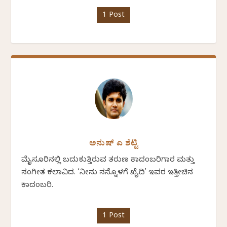
1 Post
ಅನುಷ್ ಎ ಶೆಟ್ಟಿ
ಮೈಸೂರಿನಲ್ಲಿ ಬದುಕುತ್ತಿರುವ ತರುಣ ಕಾದಂಬರಿಗಾರ ಮತ್ತು
ಸಂಗೀತ ಕಲಾವಿದ. ‘ನೀನು ನನ್ನೊಳಗೆ ಖೈದಿ’ ಇವರ ಇತ್ತೀಚಿನ
ಕಾದಂಬರಿ.
1 Post