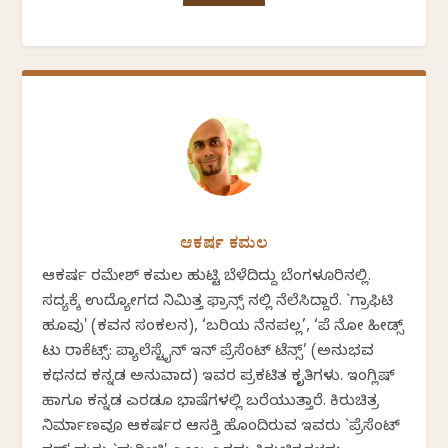
ಆಕರ್ಷ ಕಮಲ
ಆಕರ್ಷ ರಮೇಶ್ ಕಮಲ ಹುಟ್ಟಿ ಬೆಳೆದಿದ್ದು ಬೆಂಗಳೂರಿನಲ್ಲಿ.
ಸದ್ಯಕ್ಕೆ ಉದ್ಯೋಗದ ನಿಮಿತ್ತ ಫ್ರಾನ್ಸ್ ನಲ್ಲಿ ನೆಲೆಸಿದ್ದಾರೆ. `ಗ್ರಾಫಿಟಿ
ಹೂವು' (ಕವನ ಸಂಕಲನ), ‘ಬರಿಯ ನೆನಪಲ್ಲ’, ‘ಪೆ ನೋ ಹೀಡ್ಸ್
ಟು ರಾಕೆಟ್ಸ್: ಪ್ಯಾಲೆಸ್ಟೈನ್ ಇನ್ ಪ್ರೆಸೆಂಟ್ ಟೆನ್ಸ್’ (ಅನುಭವ
ಕಥನದ ಕನ್ನಡ ಅನುವಾದ) ಇವರ ಪ್ರಕಟಿತ ಕೃತಿಗಳು. ಇಂಗ್ಲಿಷ್‌
ಹಾಗೂ ಕನ್ನಡ ಎರಡೂ ಭಾಷೆಗಳಲ್ಲಿ ಬರೆಯುತ್ತಾರೆ. ಕಿರುಚಿತ್ರ
ನಿರ್ಮಾಣವೂ ಆಕರ್ಷರ ಆಸಕ್ತಿ ಹೊಂದಿರುವ ಇವರು `ಪ್ರೆಸೆಂಟ್