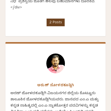
ನಿಧಿ" ಪ್ರಶಸ್ತಿಯ ಜೊತೆಗೆ ಹಲವು ಬಹುಮಾನಗಳು ದೊರಕಿವೆ.
</div>
2 Posts
ಅರುಣ್ ಜೋಳದಕೂಡ್ಲಿಗಿ
ಅರಣ್ ಜೋಳದಕೂಡ್ಲಿಗಿ ವಿಜಯನಗರ ಜಿಲ್ಲೆಯ ಕೊಟ್ಟೂರು
ತಾಲೂಕಿನ ಜೋಳದಕೂಡ್ಲಿಗಿಯವರು. ಜಾನಪದ ಎಂ.ಎ ಮತ್ತು
ಕನ್ನಡ ಸಾಹಿತ್ಯದಲ್ಲಿ ಎಂ.ಎ ಸ್ನಾತಕೋತ್ತರ ಪದವಿಗಳನ್ನು ಕನ್ನಡ