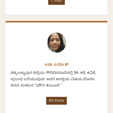
1 Post
ಆಶಾ ಜಗದೀಶ್
ಚಿಕ್ಕಬಳ್ಳಾಪುರ ಜಿಲ್ಲೆಯ ಗೌರಿಬಿದನೂರಿನಲ್ಲಿ ಶಿಕ್ಷಕಿ. ಕತೆ, ಕವಿತೆ,
ಪ್ರಬಂಧ ಬರೆಯುವುದು ಇವರ ಆಸಕ್ತಿಯ ವಿಷಯ.ಮೊದಲ
ಕವನ ಸಂಕಲನ "ಮೌನ ತಂಬೂರಿ."
65 Posts