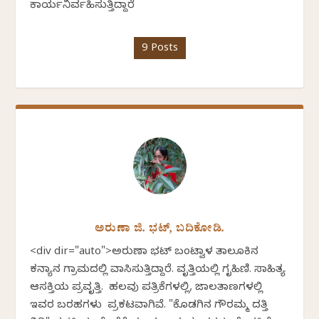
ಕಾರ್ಯನಿರ್ವಹಿಸುತ್ತಿದ್ದಾರೆ
9 Posts
ಅರುಣಾ ಜಿ. ಭಟ್, ಬದಿಕೋಡಿ.
<div dir="auto">ಅರುಣಾ ಭಟ್ ಬಂಟ್ವಾಳ ತಾಲೂಕಿನ
ಕನ್ಯಾನ ಗ್ರಾಮದಲ್ಲಿ ವಾಸಿಸುತ್ತಿದ್ದಾರೆ. ವೃತ್ತಿಯಲ್ಲಿ ಗೃಹಿಣಿ. ಸಾಹಿತ್ಯ
ಆಸಕ್ತಿಯ ಪ್ರವೃತ್ತಿ. ಹಲವು ಪತ್ರಿಕೆಗಳಲ್ಲಿ, ಜಾಲತಾಣಗಳಲ್ಲಿ
ಇವರ ಬರಹಗಳು ಪ್ರಕಟವಾಗಿವೆ. "ಕೊಡಗಿನ ಗೌರಮ್ಮ ದತ್ತಿ