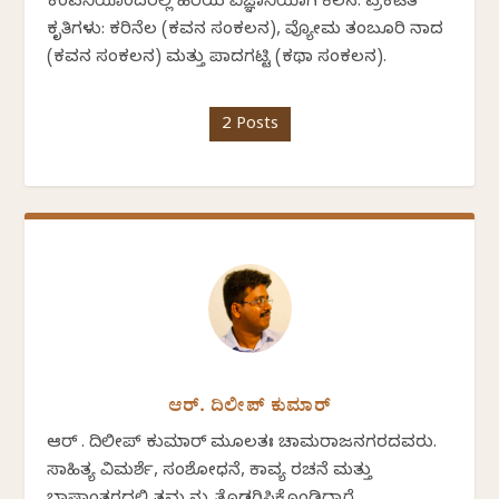
ಕಂಪನಿಯೊಂದರಲ್ಲಿ ಹಿರಿಯ ವಿಜ್ಞಾನಿಯಾಗಿ ಕೆಲಸ. ಪ್ರಕಟಿತ
ಕೃತಿಗಳು: ಕರಿನೆಲ (ಕವನ ಸಂಕಲನ), ವ್ಯೋಮ ತಂಬೂರಿ ನಾದ
(ಕವನ ಸಂಕಲನ) ಮತ್ತು ಪಾದಗಟ್ಟಿ (ಕಥಾ ಸಂಕಲನ).
2 Posts
ಆರ್. ದಿಲೀಪ್ ಕುಮಾರ್
ಆರ್ . ದಿಲೀಪ್ ಕುಮಾರ್ ಮೂಲತಃ ಚಾಮರಾಜನಗರದವರು.
ಸಾಹಿತ್ಯ ವಿಮರ್ಶೆ, ಸಂಶೋಧನೆ, ಕಾವ್ಯ ರಚನೆ ಮತ್ತು