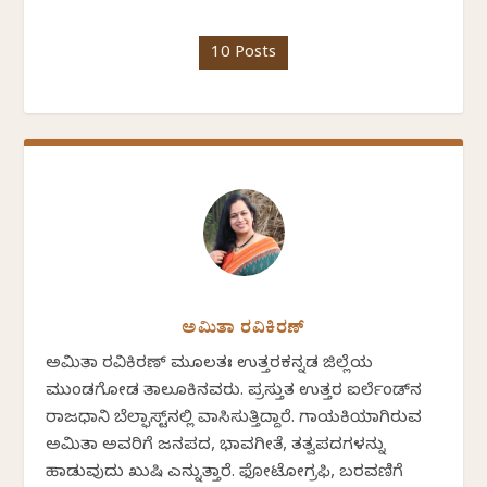
10 Posts
ಅಮಿತಾ ರವಿಕಿರಣ್
ಅಮಿತಾ ರವಿಕಿರಣ್ ಮೂಲತಃ ಉತ್ತರಕನ್ನಡ ಜಿಲ್ಲೆಯ
ಮುಂಡಗೋಡ ತಾಲೂಕಿನವರು. ಪ್ರಸ್ತುತ ಉತ್ತರ ಐರ್ಲೆಂಡ್‌ನ
ರಾಜಧಾನಿ ಬೆಲ್ಫಾಸ್ಟ್‌ನಲ್ಲಿ ವಾಸಿಸುತ್ತಿದ್ದಾರೆ. ಗಾಯಕಿಯಾಗಿರುವ
ಅಮಿತಾ ಅವರಿಗೆ ಜನಪದ, ಭಾವಗೀತೆ, ತತ್ವಪದಗಳನ್ನು
ಹಾಡುವುದು ಖುಷಿ ಎನ್ನುತ್ತಾರೆ. ಫೋಟೋಗ್ರಫಿ, ಬರವಣಿಗೆ