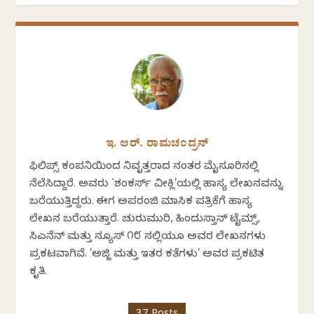
ಇ. ಆರ್. ರಾಮಚಂದ್ರನ್
ಫಿಲಿಪ್ಸ್ ಕಂಪನಿಯಿಂದ ನಿವೃತ್ತರಾದ ನಂತರ ಮೈಸೂರಿನಲ್ಲಿ
ನೆಲೆಸಿದ್ದಾರೆ. ಅವರು `ಶಂಕರ್ಸ್ ವೀಕ್ಲಿ'ಯಲ್ಲಿ ಹಾಸ್ಯ ಲೇಖನವನ್ನು
ಬರೆಯುತ್ತಿದ್ದರು. ಈಗ ಅಪರಂಜಿ ಮಾಸಿಕ ಪತ್ರಿಕೆಗೆ ಹಾಸ್ಯ
ಲೇಖನ ಬರೆಯುತ್ತಾರೆ. ಚುರುಮುರಿ, ಹಿಂದುಸ್ತಾನ್ ಟೈಮ್ಸ್,
ಸಿಎನೆನ್ ಮತ್ತು ನ್ಯೂಸ್ ೧೮ ನಲ್ಲಿಯೂ ಅವರ ಲೇಖನಗಳು
ಪ್ರಕಟವಾಗಿವೆ. 'ಅಜ್ಜಿ ಮತ್ತು ಇತರ ಕತೆಗಳು' ಅವರ ಪ್ರಕಟಿತ
ಕೃತಿ.