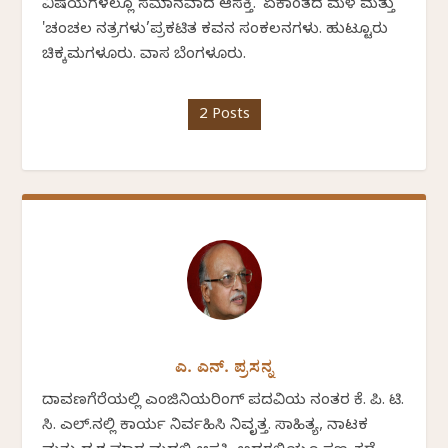
ವಿಷಯಗಳಲ್ಲೂ ಸಮಾನವಾದ ಆಸಕ್ತಿ. 'ಏಕಾಂತದ ಮಳೆ ಮತ್ತು
'ಚಂಚಲ ನಕ್ಷತ್ರಗಳು’ಪ್ರಕಟಿತ ಕವನ ಸಂಕಲನಗಳು. ಹುಟ್ಟೂರು
ಚಿಕ್ಕಮಗಳೂರು. ವಾಸ ಬೆಂಗಳೂರು.
2 Posts
ಎ. ಎನ್. ಪ್ರಸನ್ನ
ದಾವಣಗೆರೆಯಲ್ಲಿ ಎಂಜಿನಿಯರಿಂಗ್ ಪದವಿಯ ನಂತರ ಕೆ. ಪಿ. ಟಿ.
ಸಿ. ಎಲ್.ನಲ್ಲಿ ಕಾರ್ಯ ನಿರ್ವಹಿಸಿ ನಿವೃತ್ತ. ಸಾಹಿತ್ಯ, ನಾಟಕ