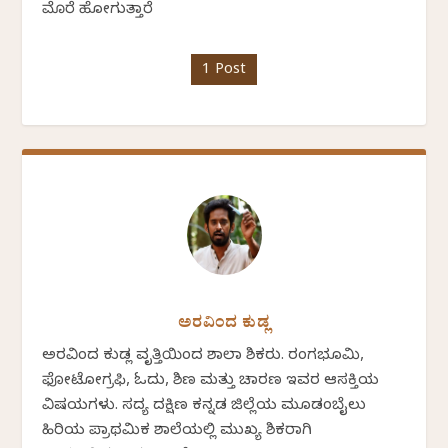
ಮೊರೆ ಹೋಗುತ್ತಾರೆ
1 Post
ಅರವಿಂದ ಕುಡ್ಲ
ಅರವಿಂದ ಕುಡ್ಲ ವೃತ್ತಿಯಿಂದ ಶಾಲಾ ಶಿಕ್ಷಕರು. ರಂಗಭೂಮಿ,
ಫೋಟೋಗ್ರಫಿ, ಓದು, ಶಿಕ್ಷಣ ಮತ್ತು ಚಾರಣ ಇವರ ಆಸಕ್ತಿಯ
ವಿಷಯಗಳು. ಸದ್ಯ ದಕ್ಷಿಣ ಕನ್ನಡ ಜಿಲ್ಲೆಯ ಮೂಡಂಬೈಲು
ಹಿರಿಯ ಪ್ರಾಥಮಿಕ ಶಾಲೆಯಲ್ಲಿ ಮುಖ್ಯ ಶಿಕ್ಷಕರಾಗಿ