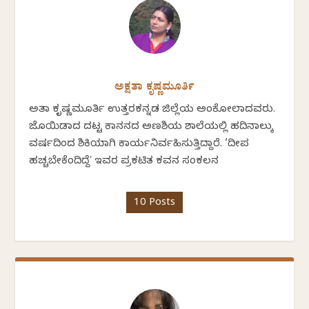
ಅಕ್ಷತಾ ಕೃಷ್ಣಮೂರ್ತಿ
ಅಕ್ಷತಾ ಕೃಷ್ಣಮೂರ್ತಿ ಉತ್ತರಕನ್ನಡ ಜಿಲ್ಲೆಯ ಅಂಕೋಲಾದವರು.
ಜೊಯಿಡಾದ ದಟ್ಟ ಕಾನನದ ಅಣಶಿಯ ಶಾಲೆಯಲ್ಲಿ ಹದಿನಾಲ್ಕು
ವರ್ಷದಿಂದ ಶಿಕ್ಷಕಿಯಾಗಿ ಕಾರ್ಯನಿರ್ವಹಿಸುತ್ತಿದ್ದಾರೆ. ‘ದೀಪ
ಹಚ್ಚಬೇಕೆಂದಿದ್ದೆʼ ಇವರ ಪ್ರಕಟಿತ ಕವನ ಸಂಕಲನ
10 Posts