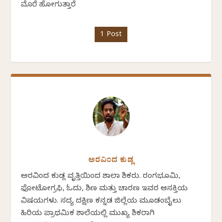
ಮೊರೆ ಹೋಗುತ್ತಾರೆ
1 Post
ಅರವಿಂದ ಕುಡ್ಲ
ಅರವಿಂದ ಕುಡ್ಲ ವೃತ್ತಿಯಿಂದ ಶಾಲಾ ಶಿಕ್ಷಕರು. ರಂಗಭೂಮಿ,
ಫೋಟೋಗ್ರಫಿ, ಓದು, ಶಿಕ್ಷಣ ಮತ್ತು ಚಾರಣ ಇವರ ಆಸಕ್ತಿಯ
ವಿಷಯಗಳು. ಸದ್ಯ ದಕ್ಷಿಣ ಕನ್ನಡ ಜಿಲ್ಲೆಯ ಮೂಡಂಬೈಲು
ಹಿರಿಯ ಪ್ರಾಥಮಿಕ ಶಾಲೆಯಲ್ಲಿ ಮುಖ್ಯ ಶಿಕ್ಷಕರಾಗಿ