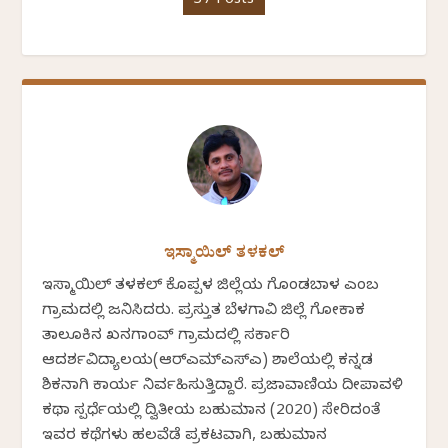
37 Posts
ಇಸ್ಮಾಯಿಲ್ ತಳಕಲ್
ಇಸ್ಮಾಯಿಲ್ ತಳಕಲ್ ಕೊಪ್ಪಳ ಜಿಲ್ಲೆಯ ಗೊಂಡಬಾಳ ಎಂಬ
ಗ್ರಾಮದಲ್ಲಿ ಜನಿಸಿದರು. ಪ್ರಸ್ತುತ ಬೆಳಗಾವಿ ಜಿಲ್ಲೆ ಗೋಕಾಕ
ತಾಲೂಕಿನ ಖನಗಾಂವ್ ಗ್ರಾಮದಲ್ಲಿ ಸರ್ಕಾರಿ
ಆದರ್ಶವಿದ್ಯಾಲಯ(ಆರ್‍ಎಮ್‍ಎಸ್‍ಎ) ಶಾಲೆಯಲ್ಲಿ ಕನ್ನಡ
ಶಿಕ್ಷಕನಾಗಿ ಕಾರ್ಯ ನಿರ್ವಹಿಸುತ್ತಿದ್ದಾರೆ. ಪ್ರಜಾವಾಣಿಯ ದೀಪಾವಳಿ
ಕಥಾ ಸ್ಪರ್ಧೆಯಲ್ಲಿ ದ್ವಿತೀಯ ಬಹುಮಾನ (2020) ಸೇರಿದಂತೆ
ಇವರ ಕಥೆಗಳು ಹಲವೆಡೆ ಪ್ರಕಟವಾಗಿ, ಬಹುಮಾನ