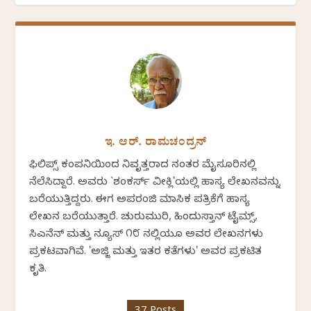
ಇ. ಆರ್. ರಾಮಚಂದ್ರನ್
ಫಿಲಿಪ್ಸ್ ಕಂಪನಿಯಿಂದ ನಿವೃತ್ತರಾದ ನಂತರ ಮೈಸೂರಿನಲ್ಲಿ
ನೆಲೆಸಿದ್ದಾರೆ. ಅವರು `ಶಂಕರ್ಸ್ ವೀಕ್ಲಿ'ಯಲ್ಲಿ ಹಾಸ್ಯ ಲೇಖನವನ್ನು
ಬರೆಯುತ್ತಿದ್ದರು. ಈಗ ಅಪರಂಜಿ ಮಾಸಿಕ ಪತ್ರಿಕೆಗೆ ಹಾಸ್ಯ
ಲೇಖನ ಬರೆಯುತ್ತಾರೆ. ಚುರುಮುರಿ, ಹಿಂದುಸ್ತಾನ್ ಟೈಮ್ಸ್,
ಸಿಎನೆನ್ ಮತ್ತು ನ್ಯೂಸ್ ೧೮ ನಲ್ಲಿಯೂ ಅವರ ಲೇಖನಗಳು
ಪ್ರಕಟವಾಗಿವೆ. 'ಅಜ್ಜಿ ಮತ್ತು ಇತರ ಕತೆಗಳು' ಅವರ ಪ್ರಕಟಿತ
ಕೃತಿ.