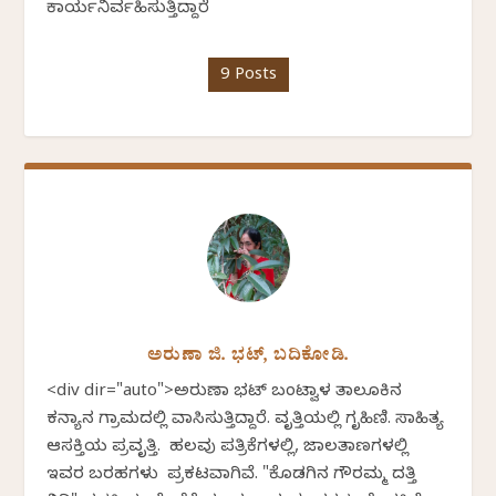
ಕಾರ್ಯನಿರ್ವಹಿಸುತ್ತಿದ್ದಾರೆ
9 Posts
ಅರುಣಾ ಜಿ. ಭಟ್, ಬದಿಕೋಡಿ.
<div dir="auto">ಅರುಣಾ ಭಟ್ ಬಂಟ್ವಾಳ ತಾಲೂಕಿನ
ಕನ್ಯಾನ ಗ್ರಾಮದಲ್ಲಿ ವಾಸಿಸುತ್ತಿದ್ದಾರೆ. ವೃತ್ತಿಯಲ್ಲಿ ಗೃಹಿಣಿ. ಸಾಹಿತ್ಯ
ಆಸಕ್ತಿಯ ಪ್ರವೃತ್ತಿ. ಹಲವು ಪತ್ರಿಕೆಗಳಲ್ಲಿ, ಜಾಲತಾಣಗಳಲ್ಲಿ
ಇವರ ಬರಹಗಳು ಪ್ರಕಟವಾಗಿವೆ. "ಕೊಡಗಿನ ಗೌರಮ್ಮ ದತ್ತಿ