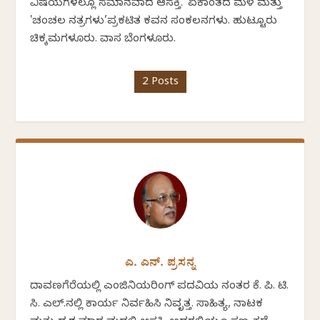
ವಿಷಯಗಳಲ್ಲೂ ಸಮಾನವಾದ ಆಸಕ್ತಿ. 'ಏಕಾಂತದ ಮಳೆ ಮತ್ತು
'ಚಂಚಲ ನಕ್ಷತ್ರಗಳು’ಪ್ರಕಟಿತ ಕವನ ಸಂಕಲನಗಳು. ಹುಟ್ಟೂರು
ಚಿಕ್ಕಮಗಳೂರು. ವಾಸ ಬೆಂಗಳೂರು.
2 Posts
ಎ. ಎನ್. ಪ್ರಸನ್ನ
ದಾವಣಗೆರೆಯಲ್ಲಿ ಎಂಜಿನಿಯರಿಂಗ್ ಪದವಿಯ ನಂತರ ಕೆ. ಪಿ. ಟಿ.
ಸಿ. ಎಲ್.ನಲ್ಲಿ ಕಾರ್ಯ ನಿರ್ವಹಿಸಿ ನಿವೃತ್ತ. ಸಾಹಿತ್ಯ, ನಾಟಕ