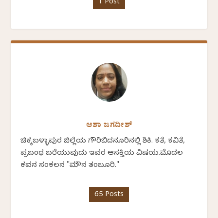
1 Post
ಆಶಾ ಜಗದೀಶ್
ಚಿಕ್ಕಬಳ್ಳಾಪುರ ಜಿಲ್ಲೆಯ ಗೌರಿಬಿದನೂರಿನಲ್ಲಿ ಶಿಕ್ಷಕಿ. ಕತೆ, ಕವಿತೆ,
ಪ್ರಬಂಧ ಬರೆಯುವುದು ಇವರ ಆಸಕ್ತಿಯ ವಿಷಯ.ಮೊದಲ
ಕವನ ಸಂಕಲನ "ಮೌನ ತಂಬೂರಿ."
65 Posts