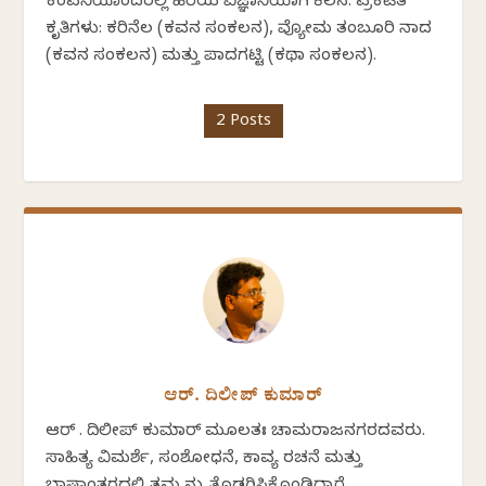
ಕಂಪನಿಯೊಂದರಲ್ಲಿ ಹಿರಿಯ ವಿಜ್ಞಾನಿಯಾಗಿ ಕೆಲಸ. ಪ್ರಕಟಿತ
ಕೃತಿಗಳು: ಕರಿನೆಲ (ಕವನ ಸಂಕಲನ), ವ್ಯೋಮ ತಂಬೂರಿ ನಾದ
(ಕವನ ಸಂಕಲನ) ಮತ್ತು ಪಾದಗಟ್ಟಿ (ಕಥಾ ಸಂಕಲನ).
2 Posts
ಆರ್. ದಿಲೀಪ್ ಕುಮಾರ್
ಆರ್ . ದಿಲೀಪ್ ಕುಮಾರ್ ಮೂಲತಃ ಚಾಮರಾಜನಗರದವರು.
ಸಾಹಿತ್ಯ ವಿಮರ್ಶೆ, ಸಂಶೋಧನೆ, ಕಾವ್ಯ ರಚನೆ ಮತ್ತು