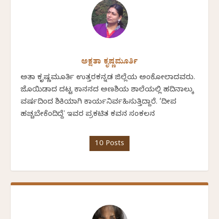
ಅಕ್ಷತಾ ಕೃಷ್ಣಮೂರ್ತಿ
ಅಕ್ಷತಾ ಕೃಷ್ಣಮೂರ್ತಿ ಉತ್ತರಕನ್ನಡ ಜಿಲ್ಲೆಯ ಅಂಕೋಲಾದವರು.
ಜೊಯಿಡಾದ ದಟ್ಟ ಕಾನನದ ಅಣಶಿಯ ಶಾಲೆಯಲ್ಲಿ ಹದಿನಾಲ್ಕು
ವರ್ಷದಿಂದ ಶಿಕ್ಷಕಿಯಾಗಿ ಕಾರ್ಯನಿರ್ವಹಿಸುತ್ತಿದ್ದಾರೆ. ‘ದೀಪ
ಹಚ್ಚಬೇಕೆಂದಿದ್ದೆʼ ಇವರ ಪ್ರಕಟಿತ ಕವನ ಸಂಕಲನ
10 Posts