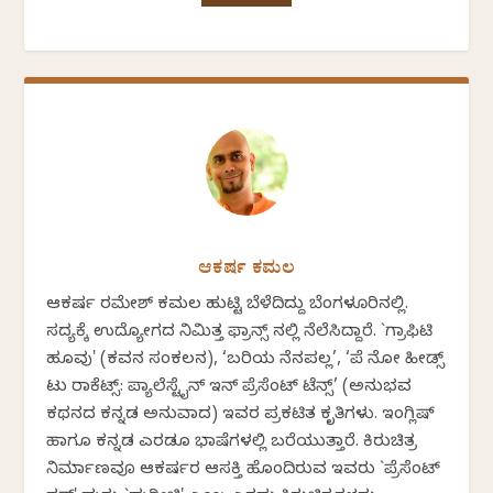
ಆಕರ್ಷ ಕಮಲ
ಆಕರ್ಷ ರಮೇಶ್ ಕಮಲ ಹುಟ್ಟಿ ಬೆಳೆದಿದ್ದು ಬೆಂಗಳೂರಿನಲ್ಲಿ.
ಸದ್ಯಕ್ಕೆ ಉದ್ಯೋಗದ ನಿಮಿತ್ತ ಫ್ರಾನ್ಸ್ ನಲ್ಲಿ ನೆಲೆಸಿದ್ದಾರೆ. `ಗ್ರಾಫಿಟಿ
ಹೂವು' (ಕವನ ಸಂಕಲನ), ‘ಬರಿಯ ನೆನಪಲ್ಲ’, ‘ಪೆ ನೋ ಹೀಡ್ಸ್
ಟು ರಾಕೆಟ್ಸ್: ಪ್ಯಾಲೆಸ್ಟೈನ್ ಇನ್ ಪ್ರೆಸೆಂಟ್ ಟೆನ್ಸ್’ (ಅನುಭವ
ಕಥನದ ಕನ್ನಡ ಅನುವಾದ) ಇವರ ಪ್ರಕಟಿತ ಕೃತಿಗಳು. ಇಂಗ್ಲಿಷ್‌
ಹಾಗೂ ಕನ್ನಡ ಎರಡೂ ಭಾಷೆಗಳಲ್ಲಿ ಬರೆಯುತ್ತಾರೆ. ಕಿರುಚಿತ್ರ
ನಿರ್ಮಾಣವೂ ಆಕರ್ಷರ ಆಸಕ್ತಿ ಹೊಂದಿರುವ ಇವರು `ಪ್ರೆಸೆಂಟ್