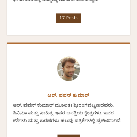
ಭಾಷಾಂತರದಲ್ಲಿ ತಮ್ಮನ್ನು ತೊಡಗಿಸಿಕೊಂಡಿದ್ದಾರೆ.
17 Posts
ಆರ್. ಪವನ್‌ ಕುಮಾರ್‌
ಆರ್. ಪವನ್‌ ಕುಮಾರ್ ಮೂಲತಃ ಶ್ರೀರಂಗಪಟ್ಟಣದವರು.
ಸಿನಿಮಾ ಮತ್ತು ಸಾಹಿತ್ಯ ಇವರ ಆಸಕ್ತಿಯ ಕ್ಷೇತ್ರಗಳು. ಇವರ
ಕತೆಗಳು ಮತ್ತು ಬರಹಗಳು ಹಲವು ಪತ್ರಿಕೆಗಳಲ್ಲಿ ಪ್ರಕಟವಾಗಿವೆ