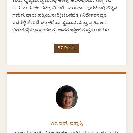
ಮತ್ತು ದೃಶ್ಯಮಾಧ್ಯಮದಲ್ಲಿ ಆಸಕ್ತಿ. ಅದರಲ್ಲಿಯೂ ಸಣ್ಣ ಕಥೆ,
ಅನುವಾದ, ಚಲನಚಿತ್ರ ವಿಮರ್ಶೆ ಮುಂತಾದವುಗಳ ಬಗ್ಗೆ ಹೆಚ್ಚಿನ
ಗಮನ. ಹಾರು ಹಕ್ಕಿಯನೇರಿ(ಚಲನಚಿತ್ರ) ನಿರ್ದೇಶನವೂ
ಇದರಲ್ಲಿ ಸೇರಿದೆ. ಚಿತ್ರಕಥೆಯ ಸ್ವರೂಪ ಮತ್ತು ಪ್ರತಿಫಲನ,
ಬಿಡುಗಡೆ(ಕಥಾ ಸಂಕಲನ) ಅವರ ಇತ್ತೀಚಿನ ಪ್ರಕಟಣೆಗಳು.
57 Posts
ಎಂ.ಆರ್. ದತ್ತಾತ್ರಿ