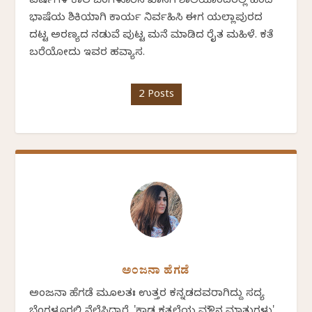
ವರ್ಷಗಳ ಕಾಲ ಬೆಂಗಳೂರಿನ ಖಾಸಗಿ ಶಾಲೆಯೊಂದರಲ್ಲಿ ಹಿಂದಿ
ಭಾಷೆಯ ಶಿಕ್ಷಕಿಯಾಗಿ ಕಾರ್ಯ ನಿರ್ವಹಿಸಿ ಈಗ ಯಲ್ಲಾಪುರದ
ದಟ್ಟ ಅರಣ್ಯದ ನಡುವೆ ಪುಟ್ಟ ಮನೆ ಮಾಡಿದ ರೈತ ಮಹಿಳೆ. ಕತೆ
ಬರೆಯೋದು ಇವರ ಹವ್ಯಾಸ.
2 Posts
ಅಂಜನಾ ಹೆಗಡೆ
ಅಂಜನಾ ಹೆಗಡೆ ಮೂಲತಃ ಉತ್ತರ ಕನ್ನಡದವರಾಗಿದ್ದು ಸದ್ಯ
ಬೆಂಗಳೂರಲ್ಲಿ ನೆಲೆಸಿದ್ದಾರೆ. 'ಕಾಡ ಕತ್ತಲೆಯ ಮೌನ ಮಾತುಗಳು'