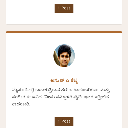
1 Post
ಅನುಷ್ ಎ ಶೆಟ್ಟಿ
ಮೈಸೂರಿನಲ್ಲಿ ಬದುಕುತ್ತಿರುವ ತರುಣ ಕಾದಂಬರಿಗಾರ ಮತ್ತು
ಸಂಗೀತ ಕಲಾವಿದ. ‘ನೀನು ನನ್ನೊಳಗೆ ಖೈದಿ’ ಇವರ ಇತ್ತೀಚಿನ
ಕಾದಂಬರಿ.
1 Post