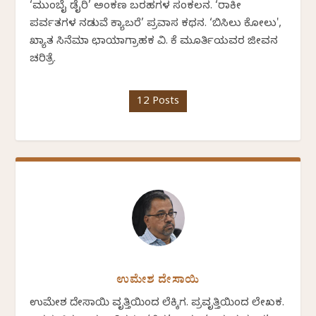
‘ಮುಂಬೈ ಡೈರಿ’ ಅಂಕಣ ಬರಹಗಳ ಸಂಕಲನ. ‘ರಾಕೀ
ಪರ್ವತಗಳ ನಡುವೆ ಕ್ಯಾಬರೆ’ ಪ್ರವಾಸ ಕಥನ. ‘ಬಿಸಿಲು ಕೋಲು',
ಖ್ಯಾತ ಸಿನೆಮಾ ಛಾಯಾಗ್ರಾಹಕ ವಿ. ಕೆ ಮೂರ್ತಿಯವರ ಜೀವನ
ಚರಿತ್ರೆ.
12 Posts
ಉಮೇಶ ದೇಸಾಯಿ
ಉಮೇಶ ದೇಸಾಯಿ ವೃತ್ತಿಯಿಂದ ಲೆಕ್ಕಿಗ. ಪ್ರವೃತ್ತಿಯಿಂದ ಲೇಖಕ.