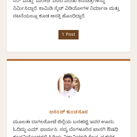
ಸರ್' ಮತ್ತು `ಮರೀಚಿ' ಎಂಬ ಎರಡು ಕಿರುಚಿತ್ರಗಳನ್ನು
ನಿರ್ಮಿಸಿದ್ದಾರೆ. ಕಾಮಿಡಿ ಸ್ಕೆಚ್ ವಿಡಿಯೋಗಳ ನಿರ್ಮಾಣ ಮತ್ತು
ನಟನೆಯಲ್ಲೂ ಕೂಡ ಆಸಕ್ತಿ ಹೊಂದಿದ್ದಾರೆ.
1 Post
ಆನಂದ್ ಕುಂಚನೂರ
ಮೂಲತಃ ಬಾಗಲಕೋಟೆ ಜಿಲ್ಲೆಯ ಬನಹಟ್ಟಿ ಇವರ ಊರು.
ಓದಿದ್ದು ಎಮ್. ಫಾರ್ಮಸಿ. ಸದ್ಯ ಬೆಂಗಳೂರಿನ ಖಾಸಗಿ ಔಷಧಿ