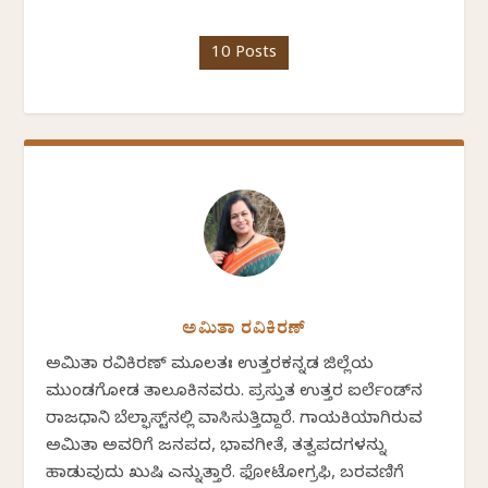
10 Posts
ಅಮಿತಾ ರವಿಕಿರಣ್
ಅಮಿತಾ ರವಿಕಿರಣ್ ಮೂಲತಃ ಉತ್ತರಕನ್ನಡ ಜಿಲ್ಲೆಯ
ಮುಂಡಗೋಡ ತಾಲೂಕಿನವರು. ಪ್ರಸ್ತುತ ಉತ್ತರ ಐರ್ಲೆಂಡ್‌ನ
ರಾಜಧಾನಿ ಬೆಲ್ಫಾಸ್ಟ್‌ನಲ್ಲಿ ವಾಸಿಸುತ್ತಿದ್ದಾರೆ. ಗಾಯಕಿಯಾಗಿರುವ
ಅಮಿತಾ ಅವರಿಗೆ ಜನಪದ, ಭಾವಗೀತೆ, ತತ್ವಪದಗಳನ್ನು
ಹಾಡುವುದು ಖುಷಿ ಎನ್ನುತ್ತಾರೆ. ಫೋಟೋಗ್ರಫಿ, ಬರವಣಿಗೆ