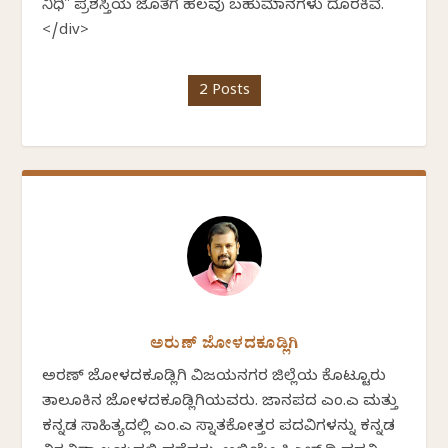
ನಿಧಿ" ಪ್ರಶಸ್ತಿಯ ಜೊತೆಗೆ ಹಲವು ಬಹುಮಾನಗಳು ದೊರಕಿವೆ.
</div>
2 Posts
ಅರುಣ್ ಜೋಳದಕೂಡ್ಲಿಗಿ
ಅರಣ್ ಜೋಳದಕೂಡ್ಲಿಗಿ ವಿಜಯನಗರ ಜಿಲ್ಲೆಯ ಕೊಟ್ಟೂರು
ತಾಲೂಕಿನ ಜೋಳದಕೂಡ್ಲಿಗಿಯವರು. ಜಾನಪದ ಎಂ.ಎ ಮತ್ತು
ಕನ್ನಡ ಸಾಹಿತ್ಯದಲ್ಲಿ ಎಂ.ಎ ಸ್ನಾತಕೋತ್ತರ ಪದವಿಗಳನ್ನು ಕನ್ನಡ