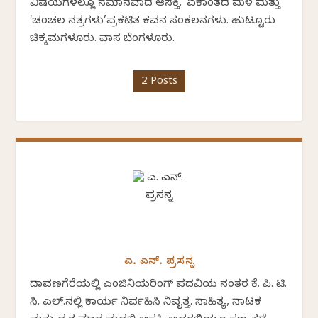
ವಿಷಯಗಳಲ್ಲೂ ಸಮಾನವಾದ ಆಸಕ್ತಿ. 'ಏಕಾಂತದ ಮಳೆ ಮತ್ತು
'ಚಂಚಲ ನಕ್ಷತ್ರಗಳು’ಪ್ರಕಟಿತ ಕವನ ಸಂಕಲನಗಳು. ಹುಟ್ಟೂರು
ಚಿಕ್ಕಮಗಳೂರು. ವಾಸ ಬೆಂಗಳೂರು.
2 Posts
ಎ. ಎನ್. ಪ್ರಸನ್ನ
ದಾವಣಗೆರೆಯಲ್ಲಿ ಎಂಜಿನಿಯರಿಂಗ್ ಪದವಿಯ ನಂತರ ಕೆ. ಪಿ. ಟಿ.
ಸಿ. ಎಲ್.ನಲ್ಲಿ ಕಾರ್ಯ ನಿರ್ವಹಿಸಿ ನಿವೃತ್ತ. ಸಾಹಿತ್ಯ, ನಾಟಕ