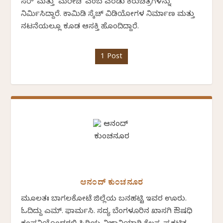
ಸರ್' ಮತ್ತು `ಮರೀಚಿ' ಎಂಬ ಎರಡು ಕಿರುಚಿತ್ರಗಳನ್ನು
ನಿರ್ಮಿಸಿದ್ದಾರೆ. ಕಾಮಿಡಿ ಸ್ಕೆಚ್ ವಿಡಿಯೋಗಳ ನಿರ್ಮಾಣ ಮತ್ತು
ನಟನೆಯಲ್ಲೂ ಕೂಡ ಆಸಕ್ತಿ ಹೊಂದಿದ್ದಾರೆ.
1 Post
ಆನಂದ್ ಕುಂಚನೂರ
ಮೂಲತಃ ಬಾಗಲಕೋಟೆ ಜಿಲ್ಲೆಯ ಬನಹಟ್ಟಿ ಇವರ ಊರು.
ಓದಿದ್ದು ಎಮ್. ಫಾರ್ಮಸಿ. ಸದ್ಯ ಬೆಂಗಳೂರಿನ ಖಾಸಗಿ ಔಷಧಿ