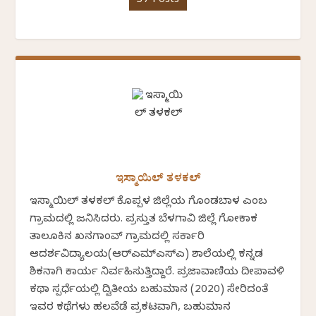
37 Posts
ಇಸ್ಮಾಯಿಲ್ ತಳಕಲ್
ಇಸ್ಮಾಯಿಲ್ ತಳಕಲ್ ಕೊಪ್ಪಳ ಜಿಲ್ಲೆಯ ಗೊಂಡಬಾಳ ಎಂಬ
ಗ್ರಾಮದಲ್ಲಿ ಜನಿಸಿದರು. ಪ್ರಸ್ತುತ ಬೆಳಗಾವಿ ಜಿಲ್ಲೆ ಗೋಕಾಕ
ತಾಲೂಕಿನ ಖನಗಾಂವ್ ಗ್ರಾಮದಲ್ಲಿ ಸರ್ಕಾರಿ
ಆದರ್ಶವಿದ್ಯಾಲಯ(ಆರ್‍ಎಮ್‍ಎಸ್‍ಎ) ಶಾಲೆಯಲ್ಲಿ ಕನ್ನಡ
ಶಿಕ್ಷಕನಾಗಿ ಕಾರ್ಯ ನಿರ್ವಹಿಸುತ್ತಿದ್ದಾರೆ. ಪ್ರಜಾವಾಣಿಯ ದೀಪಾವಳಿ
ಕಥಾ ಸ್ಪರ್ಧೆಯಲ್ಲಿ ದ್ವಿತೀಯ ಬಹುಮಾನ (2020) ಸೇರಿದಂತೆ
ಇವರ ಕಥೆಗಳು ಹಲವೆಡೆ ಪ್ರಕಟವಾಗಿ, ಬಹುಮಾನ