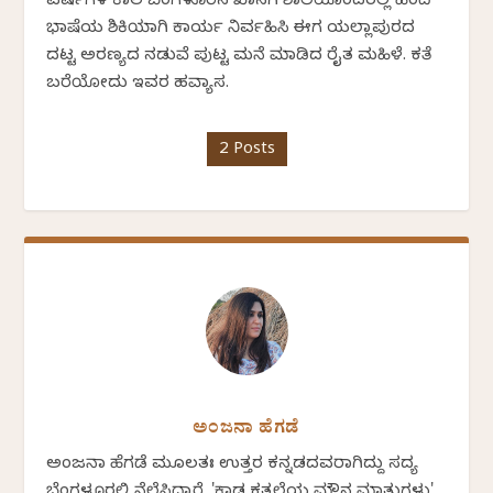
ವರ್ಷಗಳ ಕಾಲ ಬೆಂಗಳೂರಿನ ಖಾಸಗಿ ಶಾಲೆಯೊಂದರಲ್ಲಿ ಹಿಂದಿ
ಭಾಷೆಯ ಶಿಕ್ಷಕಿಯಾಗಿ ಕಾರ್ಯ ನಿರ್ವಹಿಸಿ ಈಗ ಯಲ್ಲಾಪುರದ
ದಟ್ಟ ಅರಣ್ಯದ ನಡುವೆ ಪುಟ್ಟ ಮನೆ ಮಾಡಿದ ರೈತ ಮಹಿಳೆ. ಕತೆ
ಬರೆಯೋದು ಇವರ ಹವ್ಯಾಸ.
2 Posts
ಅಂಜನಾ ಹೆಗಡೆ
ಅಂಜನಾ ಹೆಗಡೆ ಮೂಲತಃ ಉತ್ತರ ಕನ್ನಡದವರಾಗಿದ್ದು ಸದ್ಯ
ಬೆಂಗಳೂರಲ್ಲಿ ನೆಲೆಸಿದ್ದಾರೆ. 'ಕಾಡ ಕತ್ತಲೆಯ ಮೌನ ಮಾತುಗಳು'