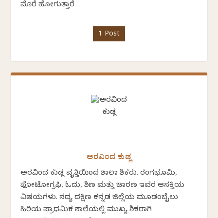
ಮೊರೆ ಹೋಗುತ್ತಾರೆ
1 Post
ಅರವಿಂದ ಕುಡ್ಲ
ಅರವಿಂದ ಕುಡ್ಲ ವೃತ್ತಿಯಿಂದ ಶಾಲಾ ಶಿಕ್ಷಕರು. ರಂಗಭೂಮಿ,
ಫೋಟೋಗ್ರಫಿ, ಓದು, ಶಿಕ್ಷಣ ಮತ್ತು ಚಾರಣ ಇವರ ಆಸಕ್ತಿಯ
ವಿಷಯಗಳು. ಸದ್ಯ ದಕ್ಷಿಣ ಕನ್ನಡ ಜಿಲ್ಲೆಯ ಮೂಡಂಬೈಲು
ಹಿರಿಯ ಪ್ರಾಥಮಿಕ ಶಾಲೆಯಲ್ಲಿ ಮುಖ್ಯ ಶಿಕ್ಷಕರಾಗಿ