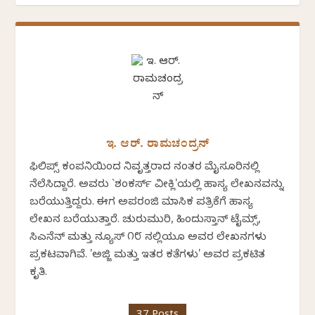
ಇ. ಆರ್. ರಾಮಚಂದ್ರನ್
ಫಿಲಿಪ್ಸ್ ಕಂಪನಿಯಿಂದ ನಿವೃತ್ತರಾದ ನಂತರ ಮೈಸೂರಿನಲ್ಲಿ
ನೆಲೆಸಿದ್ದಾರೆ. ಅವರು `ಶಂಕರ್ಸ್ ವೀಕ್ಲಿ'ಯಲ್ಲಿ ಹಾಸ್ಯ ಲೇಖನವನ್ನು
ಬರೆಯುತ್ತಿದ್ದರು. ಈಗ ಅಪರಂಜಿ ಮಾಸಿಕ ಪತ್ರಿಕೆಗೆ ಹಾಸ್ಯ
ಲೇಖನ ಬರೆಯುತ್ತಾರೆ. ಚುರುಮುರಿ, ಹಿಂದುಸ್ತಾನ್ ಟೈಮ್ಸ್,
ಸಿಎನೆನ್ ಮತ್ತು ನ್ಯೂಸ್ ೧೮ ನಲ್ಲಿಯೂ ಅವರ ಲೇಖನಗಳು
ಪ್ರಕಟವಾಗಿವೆ. 'ಅಜ್ಜಿ ಮತ್ತು ಇತರ ಕತೆಗಳು' ಅವರ ಪ್ರಕಟಿತ
ಕೃತಿ.