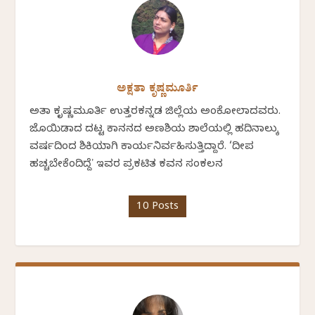
ಅಕ್ಷತಾ ಕೃಷ್ಣಮೂರ್ತಿ
ಅಕ್ಷತಾ ಕೃಷ್ಣಮೂರ್ತಿ ಉತ್ತರಕನ್ನಡ ಜಿಲ್ಲೆಯ ಅಂಕೋಲಾದವರು.
ಜೊಯಿಡಾದ ದಟ್ಟ ಕಾನನದ ಅಣಶಿಯ ಶಾಲೆಯಲ್ಲಿ ಹದಿನಾಲ್ಕು
ವರ್ಷದಿಂದ ಶಿಕ್ಷಕಿಯಾಗಿ ಕಾರ್ಯನಿರ್ವಹಿಸುತ್ತಿದ್ದಾರೆ. ‘ದೀಪ
ಹಚ್ಚಬೇಕೆಂದಿದ್ದೆʼ ಇವರ ಪ್ರಕಟಿತ ಕವನ ಸಂಕಲನ
10 Posts