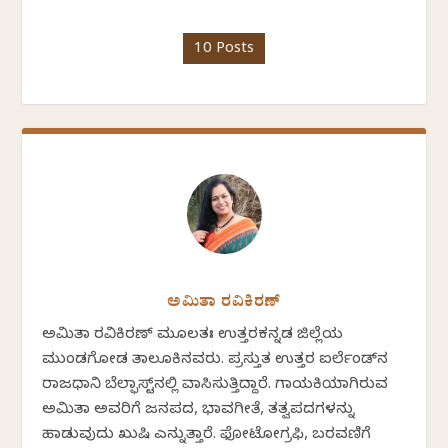
10 Posts
ಅಮಿತಾ ರವಿಕಿರಣ್
ಅಮಿತಾ ರವಿಕಿರಣ್ ಮೂಲತಃ ಉತ್ತರಕನ್ನಡ ಜಿಲ್ಲೆಯ
ಮುಂಡಗೋಡ ತಾಲೂಕಿನವರು. ಪ್ರಸ್ತುತ ಉತ್ತರ ಐರ್ಲೆಂಡ್‌ನ
ರಾಜಧಾನಿ ಬೆಲ್ಫಾಸ್ಟ್‌ನಲ್ಲಿ ವಾಸಿಸುತ್ತಿದ್ದಾರೆ. ಗಾಯಕಿಯಾಗಿರುವ
ಅಮಿತಾ ಅವರಿಗೆ ಜನಪದ, ಭಾವಗೀತೆ, ತತ್ವಪದಗಳನ್ನು
ಹಾಡುವುದು ಖುಷಿ ಎನ್ನುತ್ತಾರೆ. ಫೋಟೋಗ್ರಫಿ, ಬರವಣಿಗೆ