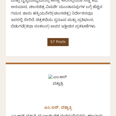
ಮತ್ತು ದೃಶ್ಯಮಾಧ್ಯಮದಲ್ಲಿ ಆಸಕ್ತಿ. ಅದರಲ್ಲಿಯೂ ಸಣ್ಣ ಕಥೆ,
ಅನುವಾದ, ಚಲನಚಿತ್ರ ವಿಮರ್ಶೆ ಮುಂತಾದವುಗಳ ಬಗ್ಗೆ ಹೆಚ್ಚಿನ
ಗಮನ. ಹಾರು ಹಕ್ಕಿಯನೇರಿ(ಚಲನಚಿತ್ರ) ನಿರ್ದೇಶನವೂ
ಇದರಲ್ಲಿ ಸೇರಿದೆ. ಚಿತ್ರಕಥೆಯ ಸ್ವರೂಪ ಮತ್ತು ಪ್ರತಿಫಲನ,
ಬಿಡುಗಡೆ(ಕಥಾ ಸಂಕಲನ) ಅವರ ಇತ್ತೀಚಿನ ಪ್ರಕಟಣೆಗಳು.
57 Posts
ಎಂ.ಆರ್. ದತ್ತಾತ್ರಿ