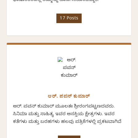
ಭಾಷಾಂತರದಲ್ಲಿ ತಮ್ಮನ್ನು ತೊಡಗಿಸಿಕೊಂಡಿದ್ದಾರೆ.
17 Posts
ಆರ್. ಪವನ್‌ ಕುಮಾರ್‌
ಆರ್. ಪವನ್‌ ಕುಮಾರ್ ಮೂಲತಃ ಶ್ರೀರಂಗಪಟ್ಟಣದವರು.
ಸಿನಿಮಾ ಮತ್ತು ಸಾಹಿತ್ಯ ಇವರ ಆಸಕ್ತಿಯ ಕ್ಷೇತ್ರಗಳು. ಇವರ
ಕತೆಗಳು ಮತ್ತು ಬರಹಗಳು ಹಲವು ಪತ್ರಿಕೆಗಳಲ್ಲಿ ಪ್ರಕಟವಾಗಿವೆ