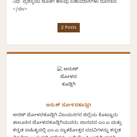
ನಿಧಿ" ಪ್ರಶಸ್ತಿಯ ಜೊತೆಗೆ ಹಲವು ಬಹುಮಾನಗಳು ದೊರಕಿವೆ.
</div>
2 Posts
ಅರುಣ್ ಜೋಳದಕೂಡ್ಲಿಗಿ
ಅರಣ್ ಜೋಳದಕೂಡ್ಲಿಗಿ ವಿಜಯನಗರ ಜಿಲ್ಲೆಯ ಕೊಟ್ಟೂರು
ತಾಲೂಕಿನ ಜೋಳದಕೂಡ್ಲಿಗಿಯವರು. ಜಾನಪದ ಎಂ.ಎ ಮತ್ತು
ಕನ್ನಡ ಸಾಹಿತ್ಯದಲ್ಲಿ ಎಂ.ಎ ಸ್ನಾತಕೋತ್ತರ ಪದವಿಗಳನ್ನು ಕನ್ನಡ