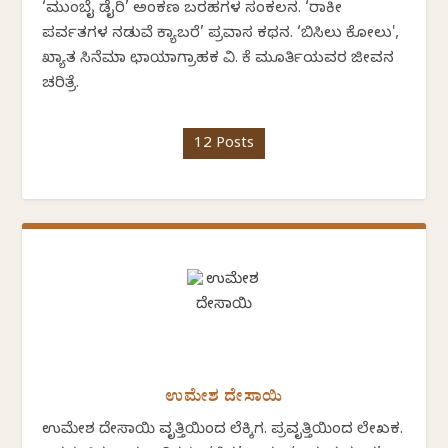
‘ಮುಂಬೈ ಡೈರಿ’ ಅಂಕಣ ಬರಹಗಳ ಸಂಕಲನ. ‘ರಾಕೀ
ಪರ್ವತಗಳ ನಡುವೆ ಕ್ಯಾಬರೆ’ ಪ್ರವಾಸ ಕಥನ. ‘ಬಿಸಿಲು ಕೋಲು',
ಖ್ಯಾತ ಸಿನೆಮಾ ಛಾಯಾಗ್ರಾಹಕ ವಿ. ಕೆ ಮೂರ್ತಿಯವರ ಜೀವನ
ಚರಿತ್ರೆ.
12 Posts
ಉಮೇಶ ದೇಸಾಯಿ
ಉಮೇಶ ದೇಸಾಯಿ ವೃತ್ತಿಯಿಂದ ಲೆಕ್ಕಿಗ. ಪ್ರವೃತ್ತಿಯಿಂದ ಲೇಖಕ.