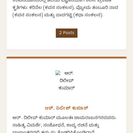
ಕಂಪನಿಯೊಂದರಲ್ಲಿ ಹಿರಿಯ ವಿಜ್ಞಾನಿಯಾಗಿ ಕೆಲಸ. ಪ್ರಕಟಿತ
ಕೃತಿಗಳು: ಕರಿನೆಲ (ಕವನ ಸಂಕಲನ), ವ್ಯೋಮ ತಂಬೂರಿ ನಾದ
(ಕವನ ಸಂಕಲನ) ಮತ್ತು ಪಾದಗಟ್ಟಿ (ಕಥಾ ಸಂಕಲನ).
2 Posts
ಆರ್. ದಿಲೀಪ್ ಕುಮಾರ್
ಆರ್ . ದಿಲೀಪ್ ಕುಮಾರ್ ಮೂಲತಃ ಚಾಮರಾಜನಗರದವರು.
ಸಾಹಿತ್ಯ ವಿಮರ್ಶೆ, ಸಂಶೋಧನೆ, ಕಾವ್ಯ ರಚನೆ ಮತ್ತು