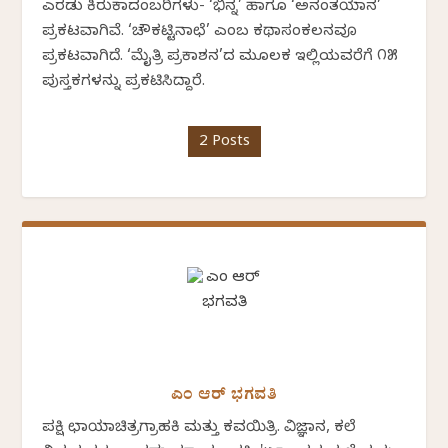
ಎರಡು ಕಿರುಕಾದಂಬರಿಗಳು- ‘ಭಿನ್ನ’ ಹಾಗೂ ‘ಅನಂತಯಾನ’
ಪ್ರಕಟವಾಗಿವೆ. ‘ಚೌಕಟ್ಟಿನಾಛೆ’ ಎಂಬ ಕಥಾಸಂಕಲನವೂ
ಪ್ರಕಟವಾಗಿದೆ. ‘ಮೈತ್ರಿ ಪ್ರಕಾಶನ’ದ ಮೂಲಕ ಇಲ್ಲಿಯವರೆಗೆ ೧೫
ಪುಸ್ತಕಗಳನ್ನು ಪ್ರಕಟಿಸಿದ್ದಾರೆ.
2 Posts
ಎಂ ಆರ್ ಭಗವತಿ
ಪಕ್ಷಿ ಛಾಯಾಚಿತ್ರಗ್ರಾಹಕಿ ಮತ್ತು ಕವಯಿತ್ರಿ. ವಿಜ್ಞಾನ, ಕಲೆ