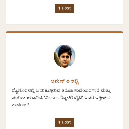
1 Post
ಅನುಷ್ ಎ ಶೆಟ್ಟಿ
ಮೈಸೂರಿನಲ್ಲಿ ಬದುಕುತ್ತಿರುವ ತರುಣ ಕಾದಂಬರಿಗಾರ ಮತ್ತು
ಸಂಗೀತ ಕಲಾವಿದ. ‘ನೀನು ನನ್ನೊಳಗೆ ಖೈದಿ’ ಇವರ ಇತ್ತೀಚಿನ
ಕಾದಂಬರಿ.
1 Post