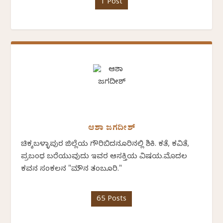
1 Post
ಆಶಾ ಜಗದೀಶ್
ಚಿಕ್ಕಬಳ್ಳಾಪುರ ಜಿಲ್ಲೆಯ ಗೌರಿಬಿದನೂರಿನಲ್ಲಿ ಶಿಕ್ಷಕಿ. ಕತೆ, ಕವಿತೆ,
ಪ್ರಬಂಧ ಬರೆಯುವುದು ಇವರ ಆಸಕ್ತಿಯ ವಿಷಯ.ಮೊದಲ
ಕವನ ಸಂಕಲನ "ಮೌನ ತಂಬೂರಿ."
65 Posts